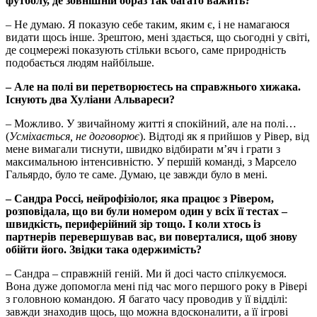
футболу, де зовнішній образ так багато важить?
– Не думаю. Я показую себе таким, яким є, і не намагаюся
видати щось інше. Зрештою, мені здається, що сьогодні у світі,
де соцмережі показують стільки всього, саме природність
подобається людям найбільше.
– Але на полі ви перетворюєтесь на справжнього хижака.
Існують два Хуліани Альвареси?
– Можливо. У звичайному житті я спокійний, але на полі…
(
Усміхається, не договорює
). Відтоді як я прийшов у Рівер, від
мене вимагали тиснути, швидко відбирати м’яч і грати з
максимальною інтенсивністю. У першій команді, з Марсело
Гальярдо, було те саме. Думаю, це завжди було в мені.
– Сандра Россі, нейрофізіолог, яка працює з Рівером,
розповідала, що ви були номером один у всіх її тестах –
швидкість, периферійний зір тощо. І коли хтось із
партнерів перевершував вас, ви поверталися, щоб знову
обійти його. Звідки така одержимість?
– Сандра – справжній геній. Ми й досі часто спілкуємося.
Вона дуже допомогла мені під час мого першого року в Рівері
з головною командою. Я багато часу проводив у її відділі:
завжди знаходив щось, що можна вдосконалити, а її ігрові