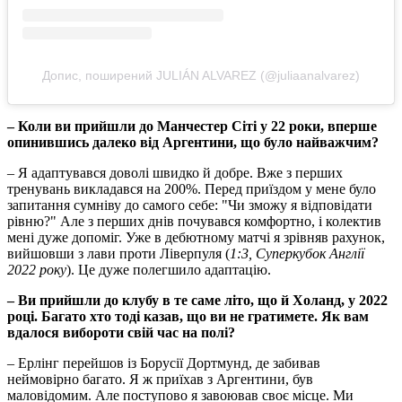
Допис, поширений JULIÁN ALVAREZ (@juliaanalvarez)
– Коли ви прийшли до Манчестер Сіті у 22 роки, вперше
опинившись далеко від Аргентини, що було найважчим?
– Я адаптувався доволі швидко й добре. Вже з перших
тренувань викладався на 200%. Перед приїздом у мене було
запитання сумніву до самого себе: "Чи зможу я відповідати
рівню?" Але з перших днів почувався комфортно, і колектив
мені дуже допоміг. Уже в дебютному матчі я зрівняв рахунок,
вийшовши з лави проти Ліверпуля (
1:3, Суперкубок Англії
2022 року
). Це дуже полегшило адаптацію.
– Ви прийшли до клубу в те саме літо, що й Холанд, у 2022
році. Багато хто тоді казав, що ви не гратимете. Як вам
вдалося вибороти свій час на полі?
– Ерлінг перейшов із Борусії Дортмунд, де забивав
неймовірно багато. Я ж приїхав з Аргентини, був
маловідомим. Але поступово я завоював своє місце. Ми