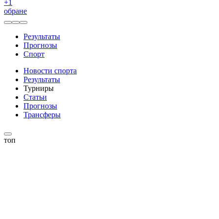
+
1
обране
Результаты
Прогнозы
Спорт
Новости спорта
Результаты
Турниры
Статьи
Прогнозы
Трансферы
топ