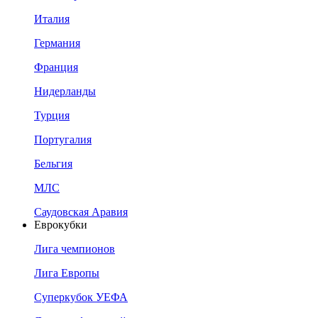
Италия
Германия
Франция
Нидерланды
Турция
Португалия
Бельгия
МЛС
Саудовская Аравия
Еврокубки
Лига чемпионов
Лига Европы
Суперкубок УЕФА