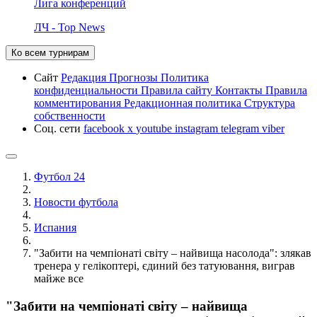
Лига конференций
ЛЧ - Top News
Ко всем турнирам
Сайт
Редакция
Прогнозы
Политика
конфиденциальности
Правила сайту
Контакты
Правила
комментирования
Редакционная политика
Структура
собственности
Соц. сети
facebook
x
youtube
instagram
telegram
viber
Футбол 24
Новости футбола
Испания
"Забити на чемпіонаті світу – найвища насолода": злякав
тренера у гелікоптері, єдиний без татуювання, виграв
майже все
"Забити на чемпіонаті світу – найвища