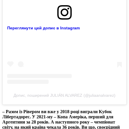
Переглянути цей допис в Instagram
Допис, поширений JULIÁN ALVAREZ (@juliaanalvarez)
– Разом із Рівером ви вже у 2018 році виграли Кубок
Лібертадорес. У 2021-му – Копа Амеріка, перший для
Аргентини за 28 років. А наступного року – чемпіонат
світу, на який країна чекала 36 років. Ви що, своєрідний