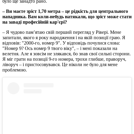
було ще занадто рано.
– Ви маєте зріст 1,70 метра – це рідкість для центрального
нападника. Вам коли-небудь натякали, що зріст може стати
на заваді професійній кар'єрі?
– Я чудово пам’ятаю свій перший перегляд у Рівері. Мене
запитали, якого я року народження і на якій позиції граю. Я
відповів: "2000-го, номер 9". У відповідь почулися слова:
"Номер 9? Ось номер 9 твого віку", – і мені показали на
велетня. Але я зовсім не злякався, бо знав свої сильні сторони.
Я міг грати на позиції 9-го номера, трохи глибше, праворуч,
ліворуч – і пристосовувався. Це ніколи не було для мене
проблемою.