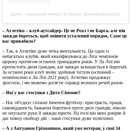
Допис, поширений Atlético de Madrid (@atleticodemadrid)
– Атлетіко – клуб-аутсайдер. Це не Реал і не Барса, але він
завжди бореться, щоб змінити усталений порядок. Саме це
вас привабило?
– Так, в Атлетіко дуже чітка ментальність. Це один із
небагатьох клубів, який кваліфікувався до Ліги чемпіонів
щороку протягом останніх тринадцяти років. У Ла Лізі він
протистоїть двом грандам, але завжди залишається в боротьбі.
За останні роки клуб знову здобував титули (
останній –
чемпіонство в Ла Лізі 2021 року
). Атлетіко продовжує
зростати, і ми можемо досягти справді великих речей разом.
– Які у вас стосунки з Дієго Сімеоне?
– Нас об'єднує спільне бачення футболу: пристрасть, праця,
самовідданість, бажання боротися проти двох грандів, ніколи
не опускати руки й завжди вірити. На полі він мені довіряє й
дає повну свободу дій – наші стосунки дуже позитивні.
– А з Антуаном Грізманном, який уже ветеран, у свої 34