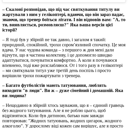
– Скалоні розповідав, що під час святкування титулу ви
жартували з ним у гелікоптері, вдаючи, що він зараз падає,
знаючи, що тренер боїться літати. І він відповів вам: "А, то
ти, виявляється, розмовляєш?" Яка ваша версія цієї
історії?
– Я тоді був у збірній не так давно, і загалом я такий:
природний, спокійний, трохи сором’язливий спочатку. Це моя
вдача. У нас чудова команда – з першого ж дня мені дали
відчути, що я частина колективу, і це допомогло швидко
адаптуватися, почуватися комфортно. А коли я почуваюся
впевнено, тоді вже розслабляюся. От і того разу в гелікоптері
– ми святкували титул уже третій день поспіль і просто
вирішили трохи пожартувати з тренера.
– Багато футболістів мають татуювання, люблять
виходити "в люди". Ви ж – дуже сімейний і домашній. Яка
ви людина?
– Нещодавно в збірній хтось зауважив, що я – єдиний гравець
без жодного татуювання. Але я не роблю цього, щоб
відрізнятися. Коли був дитиною, батько нам завжди
повторював: "Жодних татуювань, жодних цигарок, жодного
алкоголю". У дорослому віці кожен сам вирішує, але я просто