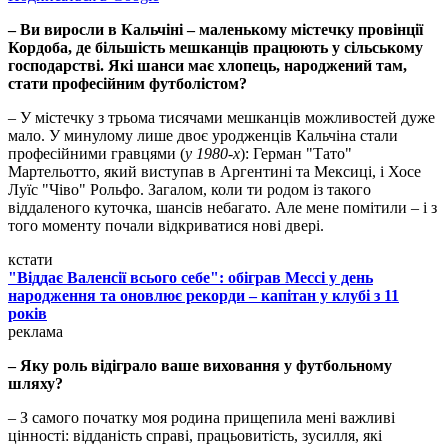
– Ви виросли в Кальчіні – маленькому містечку провінції
Кордоба, де більшість мешканців працюють у сільському
господарстві. Які шанси має хлопець, народжений там,
стати професійним футболістом?
– У містечку з трьома тисячами мешканців можливостей дуже
мало. У минулому лише двоє уродженців Кальчіна стали
професійними гравцями (
у 1980-х
): Герман "Тато"
Мартельотто, який виступав в Аргентині та Мексиці, і Хосе
Луїс "Чіво" Рольфо. Загалом, коли ти родом із такого
віддаленого куточка, шансів небагато. Але мене помітили – і з
того моменту почали відкриватися нові двері.
кстати
"Віддає Валенсії всього себе": обіграв Мессі у день
народження та оновлює рекорди – капітан у клубі з 11
років
реклама
– Яку роль відіграло ваше виховання у футбольному
шляху?
– З самого початку моя родина прищепила мені важливі
цінності: відданість справі, працьовитість, зусилля, які