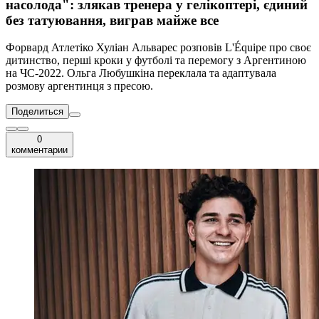
насолода": злякав тренера у гелікоптері, єдиний
без татуювання, виграв майже все
Форвард Атлетіко Хуліан Альварес розповів L'Équipe про своє
дитинство, перші кроки у футболі та перемогу з Аргентиною
на ЧС-2022. Ольга Любушкіна переклала та адаптувала
розмову аргентинця з пресою.
Поделиться
0
комментарии