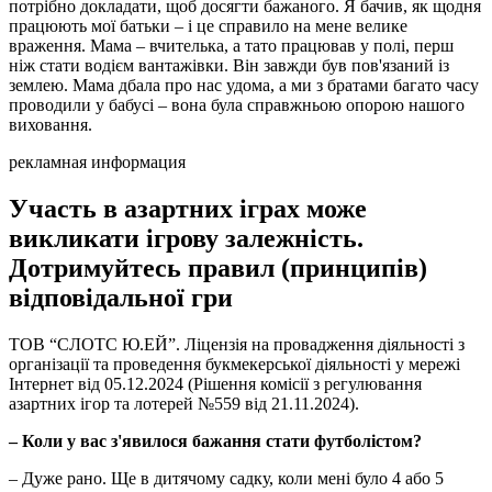
потрібно докладати, щоб досягти бажаного. Я бачив, як щодня
працюють мої батьки – і це справило на мене велике
враження. Мама – вчителька, а тато працював у полі, перш
ніж стати водієм вантажівки. Він завжди був пов'язаний із
землею. Мама дбала про нас удома, а ми з братами багато часу
проводили у бабусі – вона була справжньою опорою нашого
виховання.
рекламная информация
Участь в азартних іграх може
викликати ігрову залежність.
Дотримуйтесь правил (принципів)
відповідальної гри
ТОВ “СЛОТС Ю.ЕЙ”. Ліцензія на провадження діяльності з
організації та проведення букмекерської діяльності у мережі
Інтернет від 05.12.2024 (Рішення комісії з регулювання
азартних ігор та лотерей №559 від 21.11.2024).
– Коли у вас з'явилося бажання стати футболістом?
– Дуже рано. Ще в дитячому садку, коли мені було 4 або 5