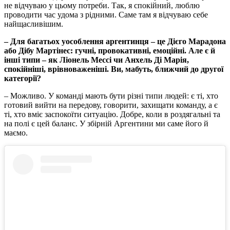
не відчуваю у цьому потреби. Так, я спокійний, люблю
проводити час удома з рідними. Саме там я відчуваю себе
найщасливішим.
– Для багатьох уособлення аргентинця – це Дієго Марадона
або Дібу Мартінес: гучні, провокативні, емоційні. Але є й
інші типи – як Ліонель Мессі чи Анхель Ді Марія,
спокійніші, врівноваженіші. Ви, мабуть, ближчий до другої
категорії?
– Можливо. У команді мають бути різні типи людей: є ті, хто
готовий вийти на передову, говорити, захищати команду, а є
ті, хто вміє заспокоїти ситуацію. Добре, коли в роздягальні та
на полі є цей баланс. У збірній Аргентини ми саме його й
маємо.