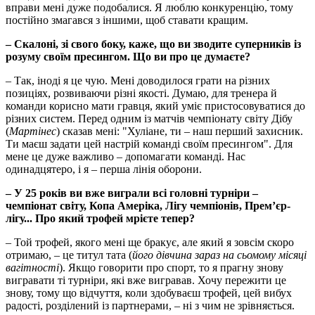
вправи мені дуже подобалися. Я люблю конкуренцію, тому
постійно змагався з іншими, щоб ставати кращим.
– Скалоні, зі свого боку, каже, що ви зводите суперників із
розуму своїм пресингом. Що ви про це думаєте?
– Так, іноді я це чую. Мені доводилося грати на різних
позиціях, розвиваючи різні якості. Думаю, для тренера й
команди корисно мати гравця, який уміє пристосовуватися до
різних систем. Перед одним із матчів чемпіонату світу Дібу
(
Мартінес
) сказав мені: "Хуліане, ти – наш перший захисник.
Ти маєш задати цей настрій команді своїм пресингом". Для
мене це дуже важливо – допомагати команді. Нас
одинадцятеро, і я – перша лінія оборони.
– У 25 років ви вже виграли всі головні турніри –
чемпіонат світу, Копа Амеріка, Лігу чемпіонів, Прем’єр-
лігу... Про який трофей мрієте тепер?
– Той трофей, якого мені ще бракує, але який я зовсім скоро
отримаю, – це титул тата (
його дівчина зараз на сьомому місяці
вагітності
). Якщо говорити про спорт, то я прагну знову
вигравати ті турніри, які вже вигравав. Хочу пережити це
знову, тому що відчуття, коли здобуваєш трофей, цей вибух
радості, розділений із партнерами, – ні з чим не зрівняється.