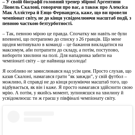
– У своїй біографії головний тренер збірної Аргентини
Ліонель Скалоні, говорячи про вас, а також про Алексіса
Мак Аллістера й Енцо Фернандеса, каже, що ви провели
чемпіонат світу, не до кінця усвідомлюючи масштаб події, з
певною часткою безтурботності.
– Так, певною мірою це правда. Спочатку ми навіть не були
впевнені, що потрапимо до списку з 26 гравців. Що мене
щодня мотивувало в команді – це бажання викладатися на
максимум, аби потрапити до складу, а потім, поступово,
вибороти хвилини на полі. Для нападника забити на
чемпіонаті світу – це найвища насолода!
Я особливо не замислювався над усім цим. Просто слухав, що
казав Скалоні, намагався грати "як завжди", у свій футбол –
можливо, й справді не до кінця розуміючи масштаб того, що
відбувається, як він і каже. Я просто намагався здійснити свою
мрію. А потім, у якийсь момент, зупиняєшся на хвилину й
усвідомлюєш: ти ж граєш у півфіналі чемпіонату світу.