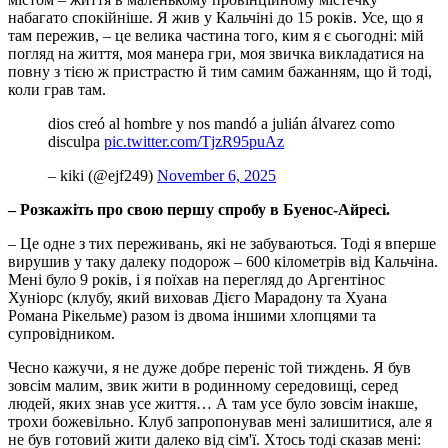
набагато спокійніше. Я жив у Кальчіні до 15 років. Усе, що я
там пережив, – це велика частина того, ким я є сьогодні: мій
погляд на життя, моя манера гри, моя звичка викладатися на
повну з тією ж пристрастю й тим самим бажанням, що й тоді,
коли грав там.
dios creó al hombre y nos mandó a julián álvarez como
disculpa
pic.twitter.com/TjzR95puAz
– kiki (@ejf249)
November 6, 2025
– Розкажіть про свою першу спробу в Буенос-Айресі.
– Це одне з тих переживань, які не забуваються. Тоді я вперше
вирушив у таку далеку подорож – 600 кілометрів від Кальчіна.
Мені було 9 років, і я поїхав на перегляд до Аргентінос
Хуніорс (клубу, який виховав Дієго Марадону та Хуана
Романа Рікельме) разом із двома іншими хлопцями та
супровідником.
Чесно кажучи, я не дуже добре переніс той тиждень. Я був
зовсім малим, звик жити в родинному середовищі, серед
людей, яких знав усе життя… А там усе було зовсім інакше,
трохи божевільно. Клуб запропонував мені залишитися, але я
не був готовий жити далеко від сім'ї. Хтось тоді сказав мені: