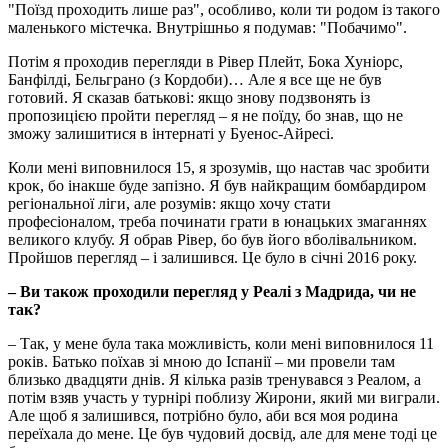
"Поїзд проходить лише раз", особливо, коли ти родом із такого
маленького містечка. Внутрішньо я подумав: "Побачимо".
Потім я проходив перегляди в Рівер Плейт, Бока Хуніорс,
Банфілді, Бельграно (з Кордоби)… Але я все ще не був
готовий. Я сказав батькові: якщо знову подзвонять із
пропозицією пройти перегляд – я не поїду, бо знав, що не
зможу залишитися в інтернаті у Буенос-Айресі.
Коли мені виповнилося 15, я зрозумів, що настав час зробити
крок, бо інакше буде запізно. Я був найкращим бомбардиром
регіональної ліги, але розумів: якщо хочу стати
професіоналом, треба починати грати в юнацьких змаганнях
великого клубу. Я обрав Рівер, бо був його вболівальником.
Пройшов перегляд – і залишився. Це було в січні 2016 року.
– Ви також проходили перегляд у Реалі з Мадрида, чи не
так?
– Так, у мене була така можливість, коли мені виповнилося 11
років. Батько поїхав зі мною до Іспанії – ми провели там
близько двадцяти днів. Я кілька разів тренувався з Реалом, а
потім взяв участь у турнірі поблизу Жирони, який ми виграли.
Але щоб я залишився, потрібно було, аби вся моя родина
переїхала до мене. Це був чудовий досвід, але для мене тоді це