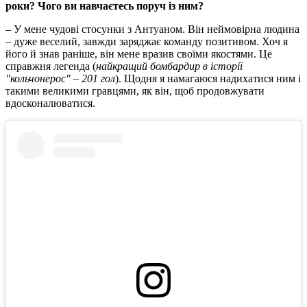
роки? Чого ви навчаєтесь поруч із ним?
– У мене чудові стосунки з Антуаном. Він неймовірна людина
– дуже веселий, завжди заряджає команду позитивом. Хоч я
його й знав раніше, він мене вразив своїми якостями. Це
справжня легенда (
найкращий бомбардир в історії
"кольчонерос" – 201 гол
). Щодня я намагаюся надихатися ним і
такими великими гравцями, як він, щоб продовжувати
вдосконалюватися.