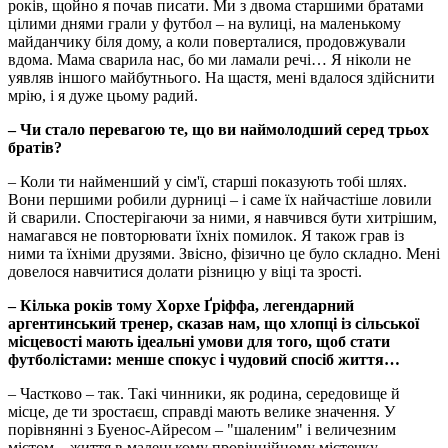
років, щойно я почав писати. Ми з двома старшими братами
цілими днями грали у футбол – на вулиці, на маленькому
майданчику біля дому, а коли поверталися, продовжували
вдома. Мама сварила нас, бо ми ламали речі… Я ніколи не
уявляв іншого майбутнього. На щастя, мені вдалося здійснити
мрію, і я дуже цьому радий.
– Чи стало перевагою те, що ви наймолодший серед трьох
братів?
– Коли ти найменший у сім'ї, старші показують тобі шлях.
Вони першими робили дурниці – і саме їх найчастіше ловили
й сварили. Спостерігаючи за ними, я навчився бути хитрішим,
намагався не повторювати їхніх помилок. Я також грав із
ними та їхніми друзями. Звісно, фізично це було складно. Мені
довелося навчитися долати різницю у віці та зрості.
– Кілька років тому Хорхе Ґріффа, легендарний
аргентинський тренер, сказав нам, що хлопці із сільської
місцевості мають ідеальні умови для того, щоб стати
футболістами: менше спокус і чудовий спосіб життя…
– Частково – так. Такі чинники, як родина, середовище й
місце, де ти зростаєш, справді мають велике значення. У
порівнянні з Буенос-Айресом – "шаленим" і величезним
містом – життя в маленькому провінційному містечку