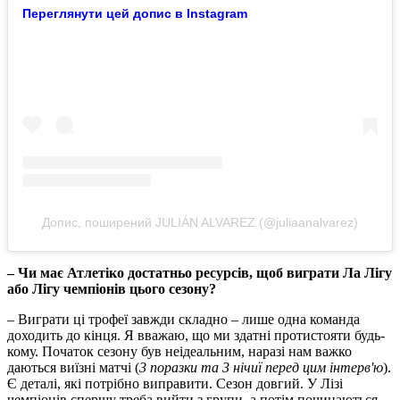
Переглянути цей допис в Instagram
Допис, поширений JULIÁN ALVAREZ (@juliaanalvarez)
– Чи має Атлетіко достатньо ресурсів, щоб виграти Ла Лігу
або Лігу чемпіонів цього сезону?
– Виграти ці трофеї завжди складно – лише одна команда
доходить до кінця. Я вважаю, що ми здатні протистояти будь-
кому. Початок сезону був неідеальним, наразі нам важко
даються виїзні матчі (
3 поразки та 3 нічиї перед цим інтерв'ю
).
Є деталі, які потрібно виправити. Сезон довгий. У Лізі
чемпіонів спершу треба вийти з групи, а потім починаються