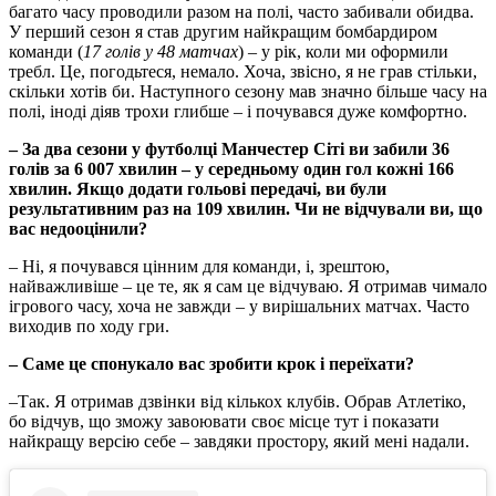
багато часу проводили разом на полі, часто забивали обидва.
У перший сезон я став другим найкращим бомбардиром
команди (
17 голів у 48 матчах
) – у рік, коли ми оформили
требл. Це, погодьтеся, немало. Хоча, звісно, я не грав стільки,
скільки хотів би. Наступного сезону мав значно більше часу на
полі, іноді діяв трохи глибше – і почувався дуже комфортно.
– За два сезони у футболці Манчестер Сіті ви забили 36
голів за 6 007 хвилин – у середньому один гол кожні 166
хвилин. Якщо додати гольові передачі, ви були
результативним раз на 109 хвилин. Чи не відчували ви, що
вас недооцінили?
– Ні, я почувався цінним для команди, і, зрештою,
найважливіше – це те, як я сам це відчуваю. Я отримав чимало
ігрового часу, хоча не завжди – у вирішальних матчах. Часто
виходив по ходу гри.
– Саме це спонукало вас зробити крок і переїхати?
–Так. Я отримав дзвінки від кількох клубів. Обрав Атлетіко,
бо відчув, що зможу завоювати своє місце тут і показати
найкращу версію себе – завдяки простору, який мені надали.