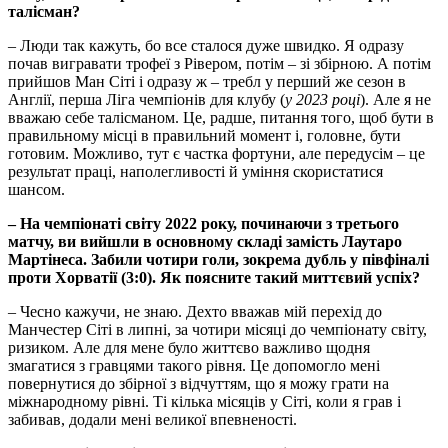
талісман?
– Люди так кажуть, бо все сталося дуже швидко. Я одразу
почав вигравати трофеї з Рівером, потім – зі збірною. А потім
прийшов Ман Сіті і одразу ж – требл у перший же сезон в
Англії, перша Ліга чемпіонів для клубу (
у 2023 році
). Але я не
вважаю себе талісманом. Це, радше, питання того, щоб бути в
правильному місці в правильний момент і, головне, бути
готовим. Можливо, тут є частка фортуни, але передусім – це
результат праці, наполегливості й уміння скористатися
шансом.
– На чемпіонаті світу 2022 року, починаючи з третього
матчу, ви вийшли в основному складі замість Лаутаро
Мартінеса. Забили чотири голи, зокрема дубль у півфіналі
проти Хорватії (3:0). Як поясните такий миттєвий успіх?
– Чесно кажучи, не знаю. Дехто вважав мій перехід до
Манчестер Сіті в липні, за чотири місяці до чемпіонату світу,
ризиком. Але для мене було життєво важливо щодня
змагатися з гравцями такого рівня. Це допомогло мені
повернутися до збірної з відчуттям, що я можу грати на
міжнародному рівні. Ті кілька місяців у Сіті, коли я грав і
забивав, додали мені великої впевненості.