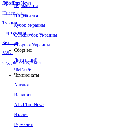
Франция
ЛЧ - Top News
Первая лига
Нидерланды
Вторая лига
Турция
Кубок Украины
Португалия
Суперкубок Украины
Бельгия
Сборная Украины
Сборные
МЛС
Лига наций
Саудовская Аравия
ЧМ 2026
Чемпионаты
Англия
Испания
АПЛ Top News
Италия
Германия