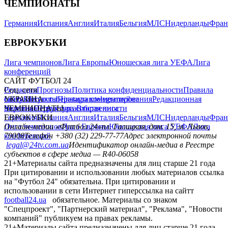
ЧЕМПИОНАТЫ
Германия
Испания
Англия
Италия
Бельгия
МЛС
Нидерланды
Фран
ЕВРОКУБКИ
Лига чемпионов
Лига Европы
Юношеская лига УЕФА
Лига
конференций
САЙТ ФУТБОЛ 24
Редакция
Соц. сети
Прогнозы
Политика конфиденциальности
Правила
сайту
facebook
УКРАИНА
Контакты
x
youtube
Правила комментирования
instagram
telegram
viber
Редакционная
политика
Украина
ЧЕМПИОНАТЫ
Первая лига
Структура собственности
Вторая лига
Германия
ЕВРОКУБКИ
Испания
Англия
Италия
Бельгия
МЛС
Нидерланды
Фран
Лига чемпионов
Онлайн-медиа «Футбол 24»
Лига Европы
пл. Галицкая, дом. 15, м. Львов,
Юношеская лига УЕФА
Лига
конференций
79008
Телефон +380 (32) 229-77-77
Адрес электронной почты
legal@24tv.com.ua
Идентификатор онлайн-медиа в Реестре
субъектов в сфере медиа — R40-06058
21+
Материалы сайта предназначены для лиц старше 21 года
При цитировании и использовании любых материалов ссылка
на "Футбол 24" обязательна. При цитировании и
использовании в сети Интернет гиперссылка на сайтт
football24.ua
обязательное. Материалы со знаком
"Спецпроект", "Партнерский материал", "Реклама", "Новости
компаний" публикуем на правах рекламы.
21+
Материалы сайта предназначены для лиц старше 21 года