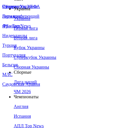
Сборная Украины
Италия
Суперкубок УЕФА
Украина
Германия
Лига конференций
Украина
Франция
ЛЧ - Top News
Первая лига
Нидерланды
Вторая лига
Турция
Кубок Украины
Португалия
Суперкубок Украины
Бельгия
Сборная Украины
Сборные
МЛС
Лига наций
Саудовская Аравия
ЧМ 2026
Чемпионаты
Англия
Испания
АПЛ Top News