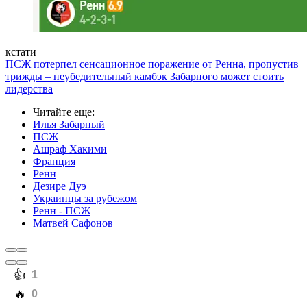
кстати
ПСЖ потерпел сенсационное поражение от Ренна, пропустив
трижды – неубедительный камбэк Забарного может стоить
лидерства
Читайте еще
:
Илья Забарный
ПСЖ
Ашраф Хакими
Франция
Ренн
Дезире Дуэ
Украинцы за рубежом
Ренн - ПСЖ
Матвей Сафонов
️👍
1
️🔥
0