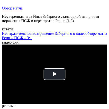
Обзор матча
Неуверенная игра Ильи Забарного стала одной из причин
поражения ПСЖ в игре против Ренна (1:3).
кстати
Невыразительное возвращение Забарного в видеообзоре матча
Ренн – ПСЖ – 3:1
видео дня
Play
Video
реклама