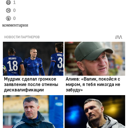
️😄
1
️😢
0
️🤬
0
комментарии