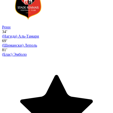
Ренн
34’
(Нагида)
Аль-Тамари
69’
(Шимански)
Леполь
81’
(Блас)
Эмболо