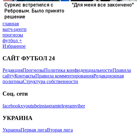
главная
матч-центр
прогнозы
футбол +
Избранное
САЙТ ФУТБОЛ 24
Редакция
Прогнозы
Политика конфиденциальности
Правила
сайту
Контакты
Правила комментирования
Редакционная
политика
Структура собственности
Соц. сети
facebook
x
youtube
instagram
telegram
viber
УКРАИНА
Украина
Первая лига
Вторая лига