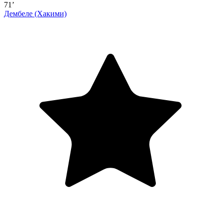
71’
Дембеле
(Хакими)