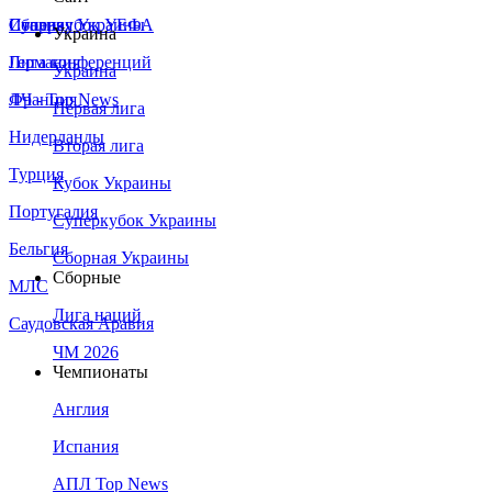
Сборная Украины
Италия
Суперкубок УЕФА
Украина
Германия
Лига конференций
Украина
Франция
ЛЧ - Top News
Первая лига
Нидерланды
Вторая лига
Турция
Кубок Украины
Португалия
Суперкубок Украины
Бельгия
Сборная Украины
Сборные
МЛС
Лига наций
Саудовская Аравия
ЧМ 2026
Чемпионаты
Англия
Испания
АПЛ Top News