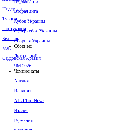
Первая лига
Нидерланды
Вторая лига
Турция
Кубок Украины
Португалия
Суперкубок Украины
Бельгия
Сборная Украины
Сборные
МЛС
Лига наций
Саудовская Аравия
ЧМ 2026
Чемпионаты
Англия
Испания
АПЛ Top News
Италия
Германия