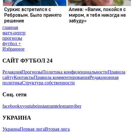
главная
матч-центр
прогнозы
футбол +
Избранное
САЙТ ФУТБОЛ 24
Редакция
Прогнозы
Политика конфиденциальности
Правила
сайту
Контакты
Правила комментирования
Редакционная
политика
Структура собственности
Соц. сети
facebook
x
youtube
instagram
telegram
viber
УКРАИНА
Украина
Первая лига
Вторая лига