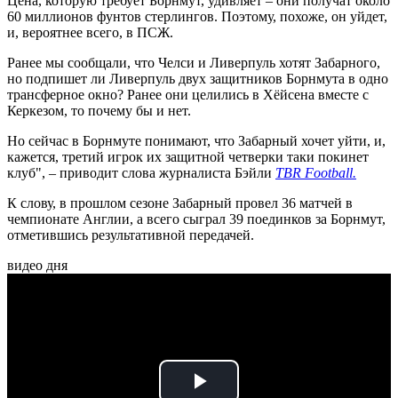
Цена, которую требует Борнмут, удивляет – они получат около
60 миллионов фунтов стерлингов. Поэтому, похоже, он уйдет,
и, вероятнее всего, в ПСЖ.
Ранее мы сообщали, что Челси и Ливерпуль хотят Забарного,
но подпишет ли Ливерпуль двух защитников Борнмута в одно
трансферное окно? Ранее они целились в Хёйсена вместе с
Керкезом, то почему бы и нет.
Но сейчас в Борнмуте понимают, что Забарный хочет уйти, и,
кажется, третий игрок их защитной четверки таки покинет
клуб", – приводит слова журналиста Бэйли
TBR Football.
К слову, в прошлом сезоне Забарный провел 36 матчей в
чемпионате Англии, а всего сыграл 39 поединков за Борнмут,
отметившись результативной передачей.
видео дня