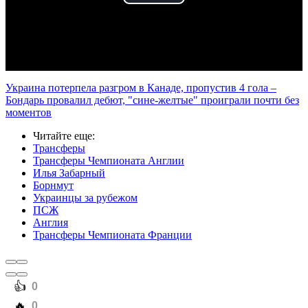
Play
Video
Украина потерпела разгром в Канаде, пропустив 4 гола –
Бондарь провалил дебют, "сине-желтые" проиграли почти без
моментов
Читайте еще
:
Трансферы
Трансферы Чемпионата Англии
Илья Забарный
Борнмут
Украинцы за рубежом
ПСЖ
Англия
Трансферы Чемпионата Франции
️👍
0
️🔥
0