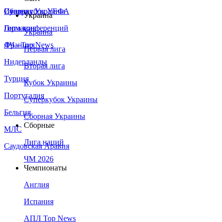
Сборная Украины
Италия
Суперкубок УЕФА
Украина
Германия
Лига конференций
Украина
Франция
ЛЧ - Top News
Первая лига
Нидерланды
Вторая лига
Турция
Кубок Украины
Португалия
Суперкубок Украины
Бельгия
Сборная Украины
Сборные
МЛС
Лига наций
Саудовская Аравия
ЧМ 2026
Чемпионаты
Англия
Испания
АПЛ Top News