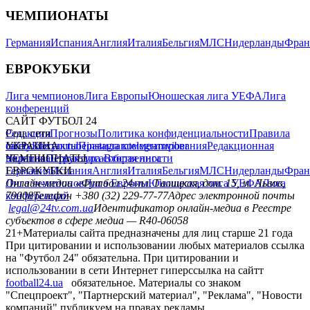
ЧЕМПИОНАТЫ
Германия
Испания
Англия
Италия
Бельгия
МЛС
Нидерланды
Фран
ЕВРОКУБКИ
Лига чемпионов
Лига Европы
Юношеская лига УЕФА
Лига
конференций
САЙТ ФУТБОЛ 24
Редакция
Соц. сети
Прогнозы
Политика конфиденциальности
Правила
сайту
facebook
УКРАИНА
Контакты
x
youtube
Правила комментирования
instagram
telegram
viber
Редакционная
политика
Украина
ЧЕМПИОНАТЫ
Первая лига
Структура собственности
Вторая лига
Германия
ЕВРОКУБКИ
Испания
Англия
Италия
Бельгия
МЛС
Нидерланды
Фран
Лига чемпионов
Онлайн-медиа «Футбол 24»
Лига Европы
пл. Галицкая, дом. 15, м. Львов,
Юношеская лига УЕФА
Лига
конференций
79008
Телефон +380 (32) 229-77-77
Адрес электронной почты
legal@24tv.com.ua
Идентификатор онлайн-медиа в Реестре
субъектов в сфере медиа — R40-06058
21+
Материалы сайта предназначены для лиц старше 21 года
При цитировании и использовании любых материалов ссылка
на "Футбол 24" обязательна. При цитировании и
использовании в сети Интернет гиперссылка на сайтт
football24.ua
обязательное. Материалы со знаком
"Спецпроект", "Партнерский материал", "Реклама", "Новости
компаний" публикуем на правах рекламы.