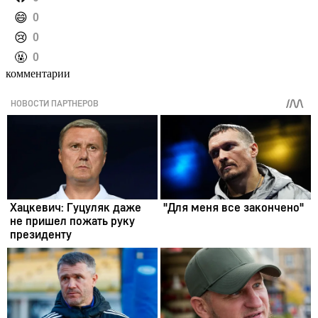
️😄
0
️😢
0
️🤬
0
комментарии