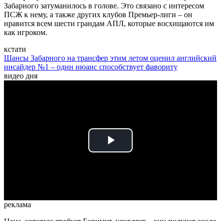
Забарного затуманилось в голове. Это связано с интересом
ПСЖ к нему, а также других клубов Премьер-лиги – он
нравится всем шести грандам АПЛ, которые восхищаются им
как игроком.
кстати
Шансы Забарного на трансфер этим летом оценил английский
инсайдер №1 – один нюанс способствует фавориту
видео дня
Play
Video
реклама