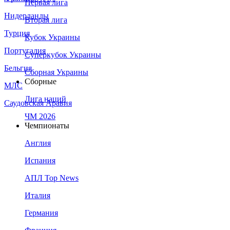
Первая лига
Нидерланды
Вторая лига
Турция
Кубок Украины
Португалия
Суперкубок Украины
Бельгия
Сборная Украины
Сборные
МЛС
Лига наций
Саудовская Аравия
ЧМ 2026
Чемпионаты
Англия
Испания
АПЛ Top News
Италия
Германия