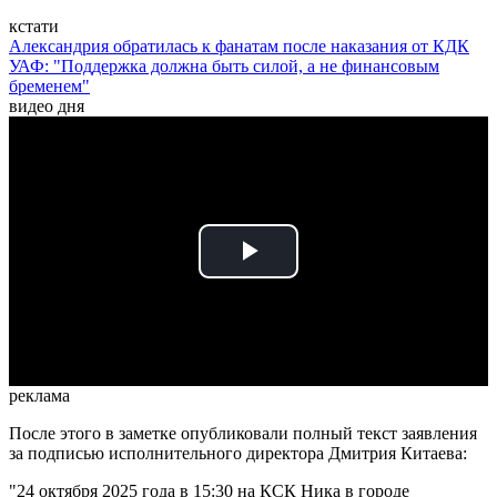
кстати
Александрия обратилась к фанатам после наказания от КДК
УАФ: "Поддержка должна быть силой, а не финансовым
бременем"
видео дня
Play
Video
реклама
После этого в заметке опубликовали полный текст заявления
за подписью исполнительного директора Дмитрия Китаева:
"24 октября 2025 года в 15:30 на КСК Ника в городе