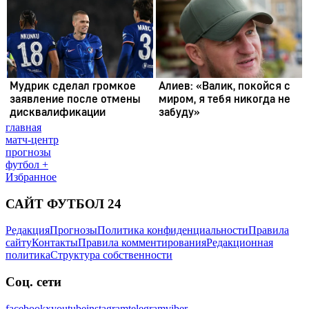
главная
матч-центр
прогнозы
футбол +
Избранное
САЙТ ФУТБОЛ 24
Редакция
Прогнозы
Политика конфиденциальности
Правила
сайту
Контакты
Правила комментирования
Редакционная
политика
Структура собственности
Соц. сети
facebook
x
youtube
instagram
telegram
viber