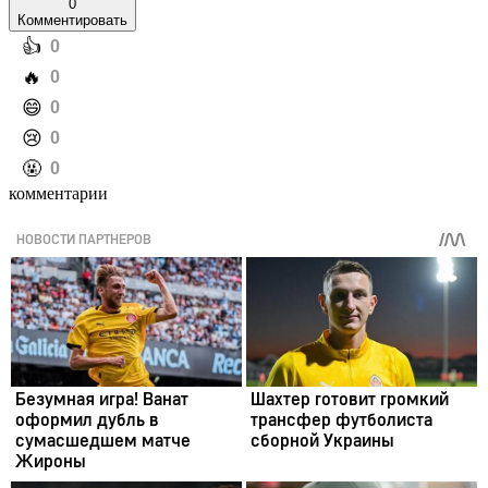
0
Комментировать
️👍
0
️🔥
0
️😄
0
️😢
0
️🤬
0
комментарии