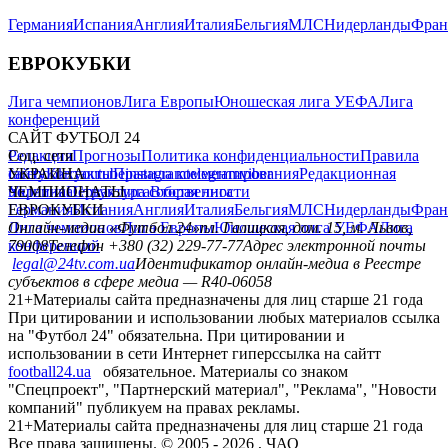
Германия
Испания
Англия
Италия
Бельгия
МЛС
Нидерланды
Фран
ЕВРОКУБКИ
Лига чемпионов
Лига Европы
Юношеская лига УЕФА
Лига
конференций
САЙТ ФУТБОЛ 24
Редакция
Соц. сети
Прогнозы
Политика конфиденциальности
Правила
сайту
facebook
УКРАИНА
Контакты
x
youtube
Правила комментирования
instagram
telegram
viber
Редакционная
политика
Украина
ЧЕМПИОНАТЫ
Первая лига
Структура собственности
Вторая лига
Германия
ЕВРОКУБКИ
Испания
Англия
Италия
Бельгия
МЛС
Нидерланды
Фран
Лига чемпионов
Онлайн-медиа «Футбол 24»
Лига Европы
пл. Галицкая, дом. 15, м. Львов,
Юношеская лига УЕФА
Лига
конференций
79008
Телефон +380 (32) 229-77-77
Адрес электронной почты
legal@24tv.com.ua
Идентификатор онлайн-медиа в Реестре
субъектов в сфере медиа — R40-06058
21+
Материалы сайта предназначены для лиц старше 21 года
При цитировании и использовании любых материалов ссылка
на "Футбол 24" обязательна. При цитировании и
использовании в сети Интернет гиперссылка на сайтт
football24.ua
обязательное. Материалы со знаком
"Спецпроект", "Партнерский материал", "Реклама", "Новости
компаний" публикуем на правах рекламы.
21+
Материалы сайта предназначены для лиц старше 21 года
Все права защищены. © 2005 -
2026
, ЧАО