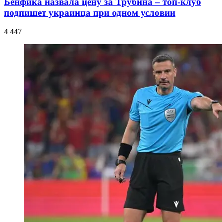
Бенфика назвала цену за Трубина – топ-клуб
подпишет украинца при одном условии
4 447