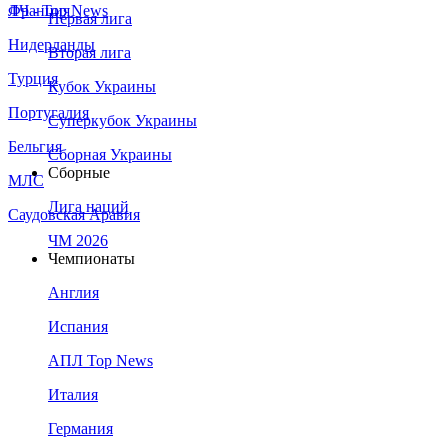
Франция
ЛЧ - Top News
Первая лига
Нидерланды
Вторая лига
Турция
Кубок Украины
Португалия
Суперкубок Украины
Бельгия
Сборная Украины
Сборные
МЛС
Лига наций
Саудовская Аравия
ЧМ 2026
Чемпионаты
Англия
Испания
АПЛ Top News
Италия
Германия