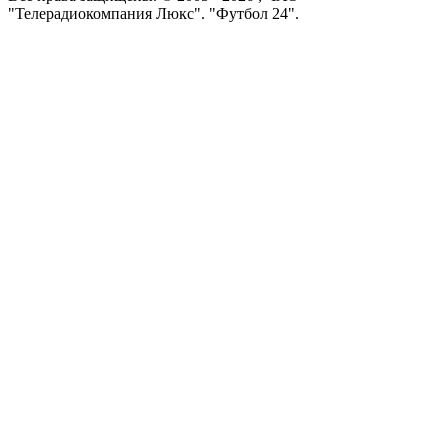
"Телерадиокомпания Люкс". "Футбол 24".