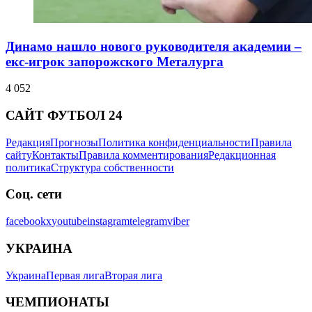
Динамо нашло нового руководителя академии –
екс-игрок запорожского Металурга
4 052
САЙТ ФУТБОЛ 24
Редакция
Прогнозы
Политика конфиденциальности
Правила
сайту
Контакты
Правила комментирования
Редакционная
политика
Структура собственности
Соц. сети
facebook
x
youtube
instagram
telegram
viber
УКРАИНА
Украина
Первая лига
Вторая лига
ЧЕМПИОНАТЫ