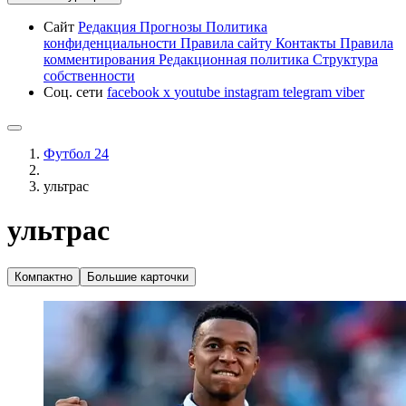
Сайт
Редакция
Прогнозы
Политика
конфиденциальности
Правила сайту
Контакты
Правила
комментирования
Редакционная политика
Структура
собственности
Соц. сети
facebook
x
youtube
instagram
telegram
viber
Футбол 24
ультрас
ультрас
Компактно
Большие карточки