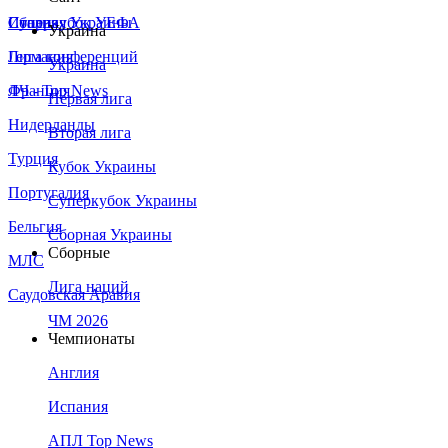
Сборная Украины
Италия
Суперкубок УЕФА
Украина
Германия
Лига конференций
Украина
Франция
ЛЧ - Top News
Первая лига
Нидерланды
Вторая лига
Турция
Кубок Украины
Португалия
Суперкубок Украины
Бельгия
Сборная Украины
Сборные
МЛС
Лига наций
Саудовская Аравия
ЧМ 2026
Чемпионаты
Англия
Испания
АПЛ Top News