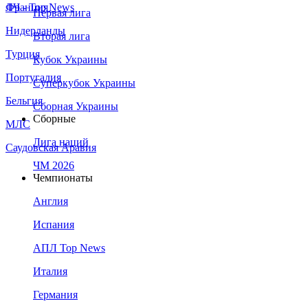
Франция
ЛЧ - Top News
Первая лига
Нидерланды
Вторая лига
Турция
Кубок Украины
Португалия
Суперкубок Украины
Бельгия
Сборная Украины
Сборные
МЛС
Лига наций
Саудовская Аравия
ЧМ 2026
Чемпионаты
Англия
Испания
АПЛ Top News
Италия
Германия