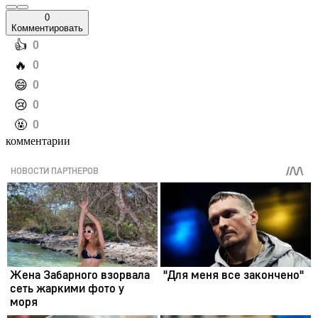
0
Комментировать
️👍
0
️🔥
0
️😄
0
️😢
0
️🤬
0
комментарии