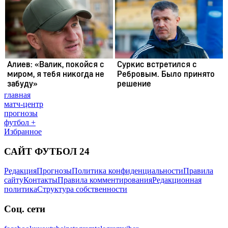
главная
матч-центр
прогнозы
футбол +
Избранное
САЙТ ФУТБОЛ 24
Редакция
Прогнозы
Политика конфиденциальности
Правила
сайту
Контакты
Правила комментирования
Редакционная
политика
Структура собственности
Соц. сети