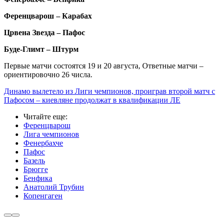
Ференцварош – Карабах
Црвена Звезда – Пафос
Буде-Глимт – Штурм
Первые матчи состоятся 19 и 20 августа, Ответные матчи –
ориентировочно 26 числа.
Динамо вылетело из Лиги чемпионов, проиграв второй матч с
Пафосом – киевляне продолжат в квалификации ЛЕ
Читайте еще
:
Ференцварош
Лига чемпионов
Фенербахче
Пафос
Базель
Брюгге
Бенфика
Анатолий Трубин
Копенгаген