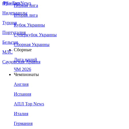
Франция
ЛЧ - Top News
Первая лига
Нидерланды
Вторая лига
Турция
Кубок Украины
Португалия
Суперкубок Украины
Бельгия
Сборная Украины
Сборные
МЛС
Лига наций
Саудовская Аравия
ЧМ 2026
Чемпионаты
Англия
Испания
АПЛ Top News
Италия
Германия