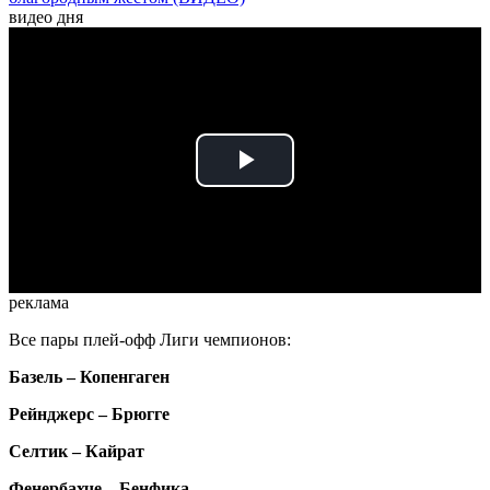
видео дня
Play
Video
реклама
Все пары плей-офф Лиги чемпионов:
Базель – Копенгаген
Рейнджерс – Брюгге
Селтик – Кайрат
Фенербахче – Бенфика