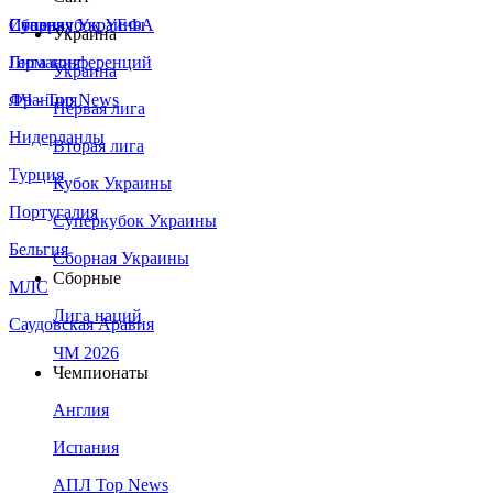
Сборная Украины
Италия
Суперкубок УЕФА
Украина
Германия
Лига конференций
Украина
Франция
ЛЧ - Top News
Первая лига
Нидерланды
Вторая лига
Турция
Кубок Украины
Португалия
Суперкубок Украины
Бельгия
Сборная Украины
Сборные
МЛС
Лига наций
Саудовская Аравия
ЧМ 2026
Чемпионаты
Англия
Испания
АПЛ Top News