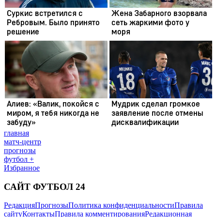
главная
матч-центр
прогнозы
футбол +
Избранное
САЙТ ФУТБОЛ 24
Редакция
Прогнозы
Политика конфиденциальности
Правила
сайту
Контакты
Правила комментирования
Редакционная