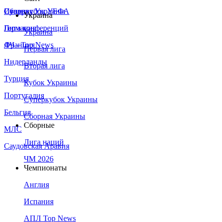
Сборная Украины
Италия
Суперкубок УЕФА
Украина
Германия
Лига конференций
Украина
Франция
ЛЧ - Top News
Первая лига
Нидерланды
Вторая лига
Турция
Кубок Украины
Португалия
Суперкубок Украины
Бельгия
Сборная Украины
Сборные
МЛС
Лига наций
Саудовская Аравия
ЧМ 2026
Чемпионаты
Англия
Испания
АПЛ Top News