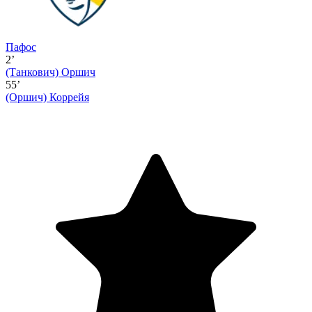
Пафос
2’
(Танкович)
Оршич
55’
(Оршич)
Коррейя