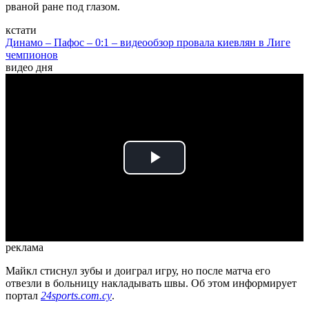
рваной ране под глазом.
кстати
Динамо – Пафос – 0:1 – видеообзор провала киевлян в Лиге
чемпионов
видео дня
Play
Video
реклама
Майкл стиснул зубы и доиграл игру, но после матча его
отвезли в больницу накладывать швы. Об этом информирует
портал
24sports.com.cy
.