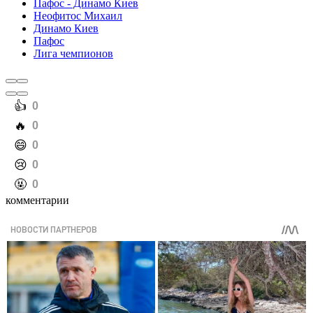
Пафос - Динамо Киев
Неофитос Михаил
Динамо Киев
Пафос
Лига чемпионов
️👍
0
️🔥
0
️😄
0
️😢
0
️🤬
0
комментарии