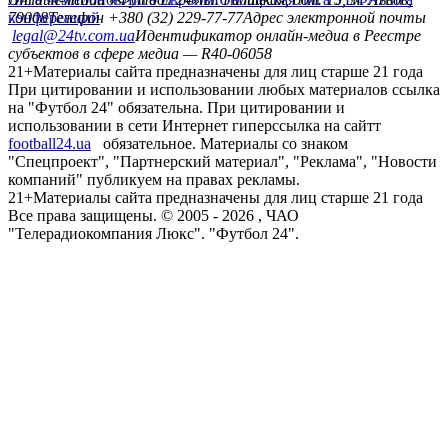
конференций
79008
Телефон +380 (32) 229-77-77
Адрес электронной почты
legal@24tv.com.ua
Идентификатор онлайн-медиа в Реестре
субъектов в сфере медиа — R40-06058
21+
Материалы сайта предназначены для лиц старше 21 года
При цитировании и использовании любых материалов ссылка
на "Футбол 24" обязательна. При цитировании и
использовании в сети Интернет гиперссылка на сайтт
football24.ua
обязательное. Материалы со знаком
"Спецпроект", "Партнерский материал", "Реклама", "Новости
компаний" публикуем на правах рекламы.
21+
Материалы сайта предназначены для лиц старше 21 года
Все права защищены. © 2005 -
2026
, ЧАО
"Телерадиокомпания Люкс". "Футбол 24".