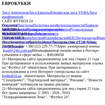
ЕВРОКУБКИ
Лига чемпионов
Лига Европы
Юношеская лига УЕФА
Лига
конференций
САЙТ ФУТБОЛ 24
Редакция
Соц. сети
Прогнозы
Политика конфиденциальности
Правила
сайту
facebook
УКРАИНА
Контакты
x
youtube
Правила комментирования
instagram
telegram
viber
Редакционная
политика
Украина
ЧЕМПИОНАТЫ
Первая лига
Структура собственности
Вторая лига
Германия
ЕВРОКУБКИ
Испания
Англия
Италия
Бельгия
МЛС
Нидерланды
Фран
Лига чемпионов
Онлайн-медиа «Футбол 24»
Лига Европы
пл. Галицкая, дом. 15, м. Львов,
Юношеская лига УЕФА
Лига
конференций
79008
Телефон +380 (32) 229-77-77
Адрес электронной почты
legal@24tv.com.ua
Идентификатор онлайн-медиа в Реестре
субъектов в сфере медиа — R40-06058
21+
Материалы сайта предназначены для лиц старше 21 года
При цитировании и использовании любых материалов ссылка
на "Футбол 24" обязательна. При цитировании и
использовании в сети Интернет гиперссылка на сайтт
football24.ua
обязательное. Материалы со знаком
"Спецпроект", "Партнерский материал", "Реклама", "Новости
компаний" публикуем на правах рекламы.
21+
Материалы сайта предназначены для лиц старше 21 года
Все права защищены. © 2005 -
2026
, ЧАО
"Телерадиокомпания Люкс". "Футбол 24".