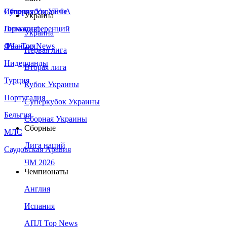
Сборная Украины
Италия
Суперкубок УЕФА
Украина
Германия
Лига конференций
Украина
Франция
ЛЧ - Top News
Первая лига
Нидерланды
Вторая лига
Турция
Кубок Украины
Португалия
Суперкубок Украины
Бельгия
Сборная Украины
Сборные
МЛС
Лига наций
Саудовская Аравия
ЧМ 2026
Чемпионаты
Англия
Испания
АПЛ Top News