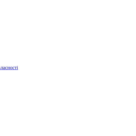
ласності