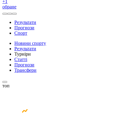
+
1
обране
Результати
Прогнози
Спорт
Новини спорту
Результати
Турніри
Статті
Прогнози
Трансфери
топ