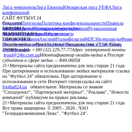
Лига чемпионов
Лига Европы
Юношеская лига УЕФА
Лига
конференций
САЙТ ФУТБОЛ 24
Редакция
Соц. сети
Прогнозы
Политика конфиденциальности
Правила
сайту
facebook
УКРАИНА
Контакты
x
youtube
Правила комментирования
instagram
telegram
viber
Редакционная
политика
Украина
ЧЕМПИОНАТЫ
Первая лига
Структура собственности
Вторая лига
Германия
ЕВРОКУБКИ
Испания
Англия
Италия
Бельгия
МЛС
Нидерланды
Фран
Лига чемпионов
Онлайн-медиа «Футбол 24»
Лига Европы
пл. Галицкая, дом. 15, м. Львов,
Юношеская лига УЕФА
Лига
конференций
79008
Телефон +380 (32) 229-77-77
Адрес электронной почты
legal@24tv.com.ua
Идентификатор онлайн-медиа в Реестре
субъектов в сфере медиа — R40-06058
21+
Материалы сайта предназначены для лиц старше 21 года
При цитировании и использовании любых материалов ссылка
на "Футбол 24" обязательна. При цитировании и
использовании в сети Интернет гиперссылка на сайтт
football24.ua
обязательное. Материалы со знаком
"Спецпроект", "Партнерский материал", "Реклама", "Новости
компаний" публикуем на правах рекламы.
21+
Материалы сайта предназначены для лиц старше 21 года
Все права защищены. © 2005 -
2026
, ЧАО
"Телерадиокомпания Люкс". "Футбол 24".