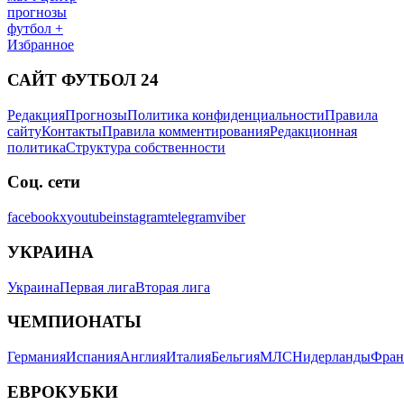
прогнозы
футбол +
Избранное
САЙТ ФУТБОЛ 24
Редакция
Прогнозы
Политика конфиденциальности
Правила
сайту
Контакты
Правила комментирования
Редакционная
политика
Структура собственности
Соц. сети
facebook
x
youtube
instagram
telegram
viber
УКРАИНА
Украина
Первая лига
Вторая лига
ЧЕМПИОНАТЫ
Германия
Испания
Англия
Италия
Бельгия
МЛС
Нидерланды
Фран
ЕВРОКУБКИ