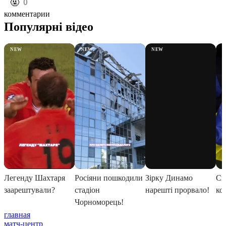
️🤬
0
комментарии
главная
матч-центр