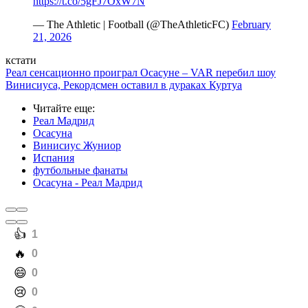
https://t.co/5gFJ7OxW7N
— The Athletic | Football (@TheAthleticFC)
February
21, 2026
кстати
Реал сенсационно проиграл Осасуне – VAR перебил шоу
Винисиуса, Рекордсмен оставил в дураках Куртуа
Читайте еще
:
Реал Мадрид
Осасуна
Винисиус Жуниор
Испания
футбольные фанаты
Осасуна - Реал Мадрид
️👍
1
️🔥
0
️😄
0
️😢
0