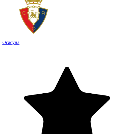
Осасуна