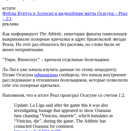
кстати
Фейлы Куртуа и Асенсио в видеообзоре матча Осасуна – Реал
– 2:1
реклама
Как информирует
The Athletic
, некоторые фанаты памплонцев
выкрикивали позорные кричалки в адрес бразильской звезды
Реала. На этот раз обошлось без расизма, но слова были не
менее неприятными.
"Умри, Винисиус" – кричали отдельные болельщики.
Ла Лига уже начала изучать данные по этому инциденту.
Позже Осасуна
официально
сообщила, что начала внутреннее
расследование в отношении болельщиков, которые позволили
себе эти позорные кричалки.
Напомним, что в итоге Реал проиграл Осасуне со счетом 1:2.
Update: La Liga said after the game this it was also
investigating footage that appeared to show Osasuna
fans chanting “Vinicius, muerete”, which translates as
“Vinicius, die”, during the game. The Athletic has
contacted Osasuna for comment.