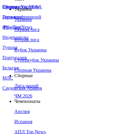
Сборная Украины
Италия
Суперкубок УЕФА
Украина
Германия
Лига конференций
Украина
Франция
ЛЧ - Top News
Первая лига
Нидерланды
Вторая лига
Турция
Кубок Украины
Португалия
Суперкубок Украины
Бельгия
Сборная Украины
Сборные
МЛС
Лига наций
Саудовская Аравия
ЧМ 2026
Чемпионаты
Англия
Испания
АПЛ Top News