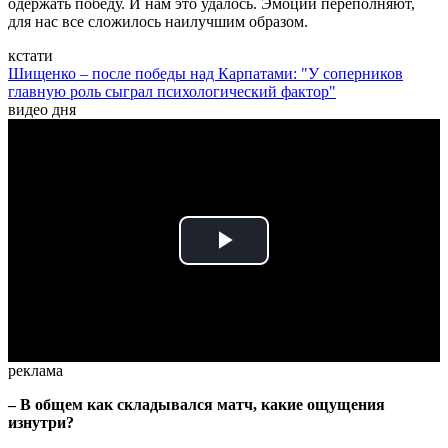
одержать победу. И нам это удалось. Эмоции переполняют,
для нас все сложилось наилучшим образом.
кстати
Шищенко – после победы над Карпатами: "У соперников
главную роль сыграл психологический фактор"
видео дня
Play
Video
реклама
– В общем как складывался матч, какие ощущения
изнутри?