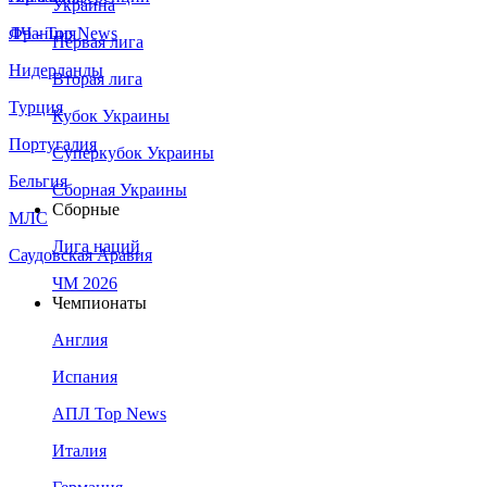
Украина
Франция
ЛЧ - Top News
Первая лига
Нидерланды
Вторая лига
Турция
Кубок Украины
Португалия
Суперкубок Украины
Бельгия
Сборная Украины
Сборные
МЛС
Лига наций
Саудовская Аравия
ЧМ 2026
Чемпионаты
Англия
Испания
АПЛ Top News
Италия