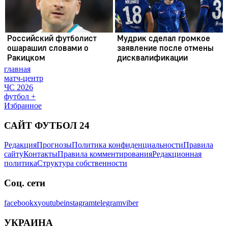
главная
матч-центр
ЧС 2026
футбол +
Избранное
САЙТ ФУТБОЛ 24
Редакция
Прогнозы
Политика конфиденциальности
Правила
сайту
Контакты
Правила комментирования
Редакционная
политика
Структура собственности
Соц. сети
facebook
x
youtube
instagram
telegram
viber
УКРАИНА