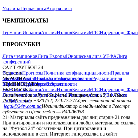
Украина
Первая лига
Вторая лига
ЧЕМПИОНАТЫ
Германия
Испания
Англия
Италия
Бельгия
МЛС
Нидерланды
Фран
ЕВРОКУБКИ
Лига чемпионов
Лига Европы
Юношеская лига УЕФА
Лига
конференций
САЙТ ФУТБОЛ 24
Редакция
Соц. сети
Прогнозы
Политика конфиденциальности
Правила
сайту
facebook
УКРАИНА
Контакты
x
youtube
Правила комментирования
instagram
telegram
viber
Редакционная
политика
Украина
ЧЕМПИОНАТЫ
Первая лига
Структура собственности
Вторая лига
Германия
ЕВРОКУБКИ
Испания
Англия
Италия
Бельгия
МЛС
Нидерланды
Фран
Лига чемпионов
Онлайн-медиа «Футбол 24»
Лига Европы
пл. Галицкая, дом. 15, м. Львов,
Юношеская лига УЕФА
Лига
конференций
79008
Телефон +380 (32) 229-77-77
Адрес электронной почты
legal@24tv.com.ua
Идентификатор онлайн-медиа в Реестре
субъектов в сфере медиа — R40-06058
21+
Материалы сайта предназначены для лиц старше 21 года
При цитировании и использовании любых материалов ссылка
на "Футбол 24" обязательна. При цитировании и
использовании в сети Интернет гиперссылка на сайтт