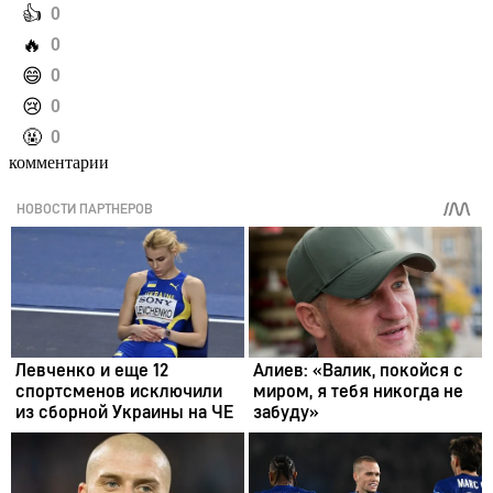
️👍
0
️🔥
0
️😄
0
️😢
0
️🤬
0
комментарии