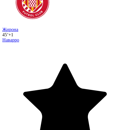
Жирона
45’+1
Наварро