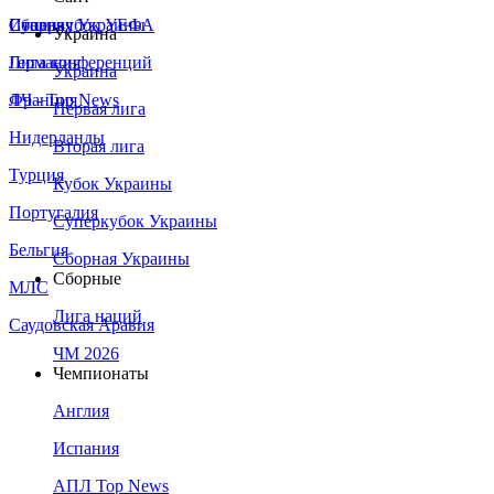
Сборная Украины
Италия
Суперкубок УЕФА
Украина
Германия
Лига конференций
Украина
Франция
ЛЧ - Top News
Первая лига
Нидерланды
Вторая лига
Турция
Кубок Украины
Португалия
Суперкубок Украины
Бельгия
Сборная Украины
Сборные
МЛС
Лига наций
Саудовская Аравия
ЧМ 2026
Чемпионаты
Англия
Испания
АПЛ Top News