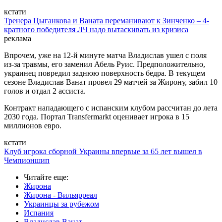
кстати
Тренера Цыганкова и Ваната переманивают к Зинченко – 4-
кратного победителя ЛЧ надо вытаскивать из кризиса
реклама
Впрочем, уже на 12-й минуте матча Владислав ушел с поля
из-за травмы, его заменил Абель Руис. Предположительно,
украинец повредил заднюю поверхность бедра. В текущем
сезоне Владислав Ванат провел 29 матчей за Жирону, забил 10
голов и отдал 2 ассиста.
Контракт нападающего с испанским клубом рассчитан до лета
2030 года. Портал Transfermarkt оценивает игрока в 15
миллионов евро.
кстати
Клуб игрока сборной Украины впервые за 65 лет вышел в
Чемпионшип
Читайте еще
:
Жирона
Жирона - Вильярреал
Украинцы за рубежом
Испания
Владислав Ванат