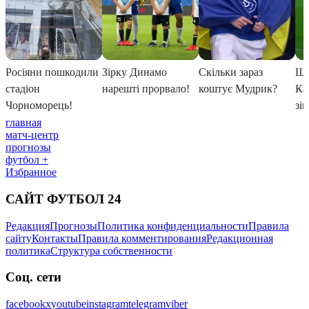
главная
матч-центр
прогнозы
футбол +
Избранное
САЙТ ФУТБОЛ 24
Редакция
Прогнозы
Политика конфиденциальности
Правила
сайту
Контакты
Правила комментирования
Редакционная
политика
Структура собственности
Соц. сети
facebook
x
youtube
instagram
telegram
viber