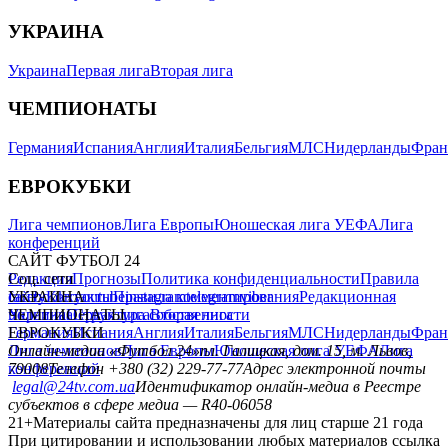
УКРАИНА
Украина
Первая лига
Вторая лига
ЧЕМПИОНАТЫ
Германия
Испания
Англия
Италия
Бельгия
МЛС
Нидерланды
Фран
ЕВРОКУБКИ
Лига чемпионов
Лига Европы
Юношеская лига УЕФА
Лига
конференций
САЙТ ФУТБОЛ 24
Редакция
Соц. сети
Прогнозы
Политика конфиденциальности
Правила
сайту
facebook
УКРАИНА
Контакты
x
youtube
Правила комментирования
instagram
telegram
viber
Редакционная
политика
Украина
ЧЕМПИОНАТЫ
Первая лига
Структура собственности
Вторая лига
Германия
ЕВРОКУБКИ
Испания
Англия
Италия
Бельгия
МЛС
Нидерланды
Фран
Лига чемпионов
Онлайн-медиа «Футбол 24»
Лига Европы
пл. Галицкая, дом. 15, м. Львов,
Юношеская лига УЕФА
Лига
конференций
79008
Телефон +380 (32) 229-77-77
Адрес электронной почты
legal@24tv.com.ua
Идентификатор онлайн-медиа в Реестре
субъектов в сфере медиа — R40-06058
21+
Материалы сайта предназначены для лиц старше 21 года
При цитировании и использовании любых материалов ссылка