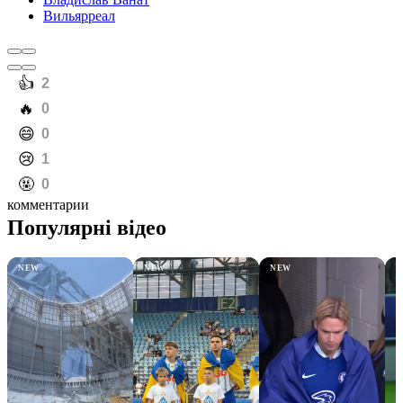
Вильярреал
️👍
2
️🔥
0
️😄
0
️😢
1
️🤬
0
комментарии