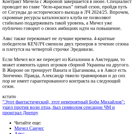
Контракт Мичела с Жироной завершается в июне. Специалист
проводит во главе "бело-красных" пятый сезон, пройдя путь
от Сегунды до исторического выхода в ЛЧ 2024/25. Впрочем,
скромные ресурсы каталонского клуба не позволяют
стабильно поддерживать такой уровень, а Мичел уже
публично говорит о своих амбициях идти на повышение.
Аякс также переживает не лучшие времена. 4-кратные
победители КЕЧ/ЛЧ сменили двух тренеров в течение сезона
и плетутся на четвертой строчке Эредивизи.
Если Мичел все же переедет из Каталонии в Амстердам, то
может изменить одних игроков сборной Украины на другого.
В Жироне он тренирует Ваната и Цыганкова, а в Аяксе есть
Зинченко. Правда, Александр тяжело травмирован и до сих
пор не имеет гарантированного контракта на следующий
сезон.
кстати
"Этот фантастический, этот невероятный Боби Михайлов":
ушел против воли отца, был символом сенсации ЧМ и
проиграл Днепру
Читайте еще
:
Мичел Санчес
Аякс