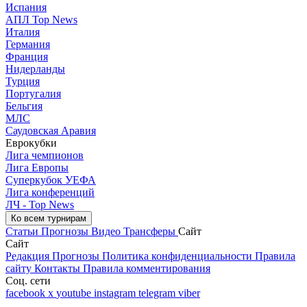
Испания
АПЛ Top News
Италия
Германия
Франция
Нидерланды
Турция
Португалия
Бельгия
МЛС
Саудовская Аравия
Еврокубки
Лига чемпионов
Лига Европы
Суперкубок УЕФА
Лига конференций
ЛЧ - Top News
Ко всем турнирам
Статьи
Прогнозы
Видео
Трансферы
Сайт
Сайт
Редакция
Прогнозы
Политика конфиденциальности
Правила
сайту
Контакты
Правила комментирования
Соц. сети
facebook
x
youtube
instagram
telegram
viber