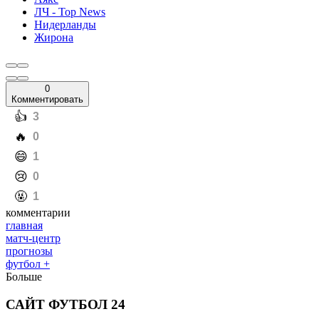
ЛЧ - Top News
Нидерланды
Жирона
0
Комментировать
️👍
3
️🔥
0
️😄
1
️😢
0
️🤬
1
комментарии
главная
матч-центр
прогнозы
футбол +
Больше
САЙТ ФУТБОЛ 24