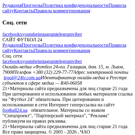
Редакция
Прогнозы
Политика конфиденциальности
Правила
сайту
Контакты
Правила комментирования
Соц. сети
facebook
x
youtube
instagram
telegram
viber
САЙТ ФУТБОЛ 24
Редакция
Прогнозы
Политика конфиденциальности
Правила
сайту
Контакты
Правила комментирования
Соц. сети
facebook
x
youtube
instagram
telegram
viber
Онлайн-медиа «Футбол 24»
пл. Галицкая, дом. 15, м. Львов,
79008
Телефон +380 (32) 229-77-77
Адрес электронной почты
legal@24tv.com.ua
Идентификатор онлайн-медиа в Реестре
субъектов в сфере медиа — R40-06058
21+
Материалы сайта предназначены для лиц старше 21 года
При цитировании и использовании любых материалов ссылка
на "Футбол 24" обязательна. При цитировании и
использовании в сети Интернет гиперссылка на сайтт
football24.ua
обязательное. Материалы со знаком
"Спецпроект", "Партнерский материал", "Реклама"
публикуем на правах рекламы.
21+
Материалы сайта предназначены для лиц старше 21 года
Все права защищены. © 2005 -
2026
, ЧАО