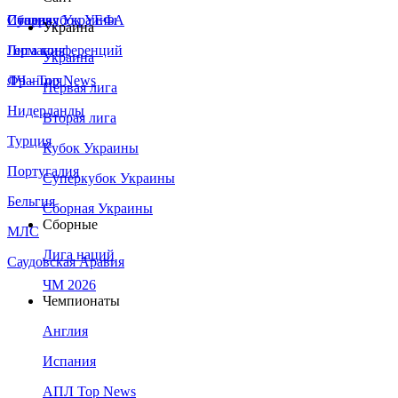
Сборная Украины
Италия
Суперкубок УЕФА
Украина
Германия
Лига конференций
Украина
Франция
ЛЧ - Top News
Первая лига
Нидерланды
Вторая лига
Турция
Кубок Украины
Португалия
Суперкубок Украины
Бельгия
Сборная Украины
Сборные
МЛС
Лига наций
Саудовская Аравия
ЧМ 2026
Чемпионаты
Англия
Испания
АПЛ Top News