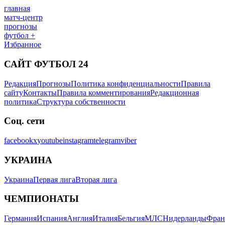
главная
матч-центр
прогнозы
футбол +
Избранное
САЙТ ФУТБОЛ 24
Редакция
Прогнозы
Политика конфиденциальности
Правила
сайту
Контакты
Правила комментирования
Редакционная
политика
Структура собственности
Соц. сети
facebook
x
youtube
instagram
telegram
viber
УКРАИНА
Украина
Первая лига
Вторая лига
ЧЕМПИОНАТЫ
Германия
Испания
Англия
Италия
Бельгия
МЛС
Нидерланды
Фран