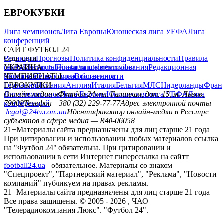
ЕВРОКУБКИ
Лига чемпионов
Лига Европы
Юношеская лига УЕФА
Лига
конференций
САЙТ ФУТБОЛ 24
Редакция
Соц. сети
Прогнозы
Политика конфиденциальности
Правила
сайту
facebook
УКРАИНА
Контакты
x
youtube
Правила комментирования
instagram
telegram
viber
Редакционная
политика
Украина
ЧЕМПИОНАТЫ
Первая лига
Структура собственности
Вторая лига
Германия
ЕВРОКУБКИ
Испания
Англия
Италия
Бельгия
МЛС
Нидерланды
Фран
Лига чемпионов
Онлайн-медиа «Футбол 24»
Лига Европы
пл. Галицкая, дом. 15, м. Львов,
Юношеская лига УЕФА
Лига
конференций
79008
Телефон +380 (32) 229-77-77
Адрес электронной почты
legal@24tv.com.ua
Идентификатор онлайн-медиа в Реестре
субъектов в сфере медиа — R40-06058
21+
Материалы сайта предназначены для лиц старше 21 года
При цитировании и использовании любых материалов ссылка
на "Футбол 24" обязательна. При цитировании и
использовании в сети Интернет гиперссылка на сайтт
football24.ua
обязательное. Материалы со знаком
"Спецпроект", "Партнерский материал", "Реклама", "Новости
компаний" публикуем на правах рекламы.
21+
Материалы сайта предназначены для лиц старше 21 года
Все права защищены. © 2005 -
2026
, ЧАО
"Телерадиокомпания Люкс". "Футбол 24".