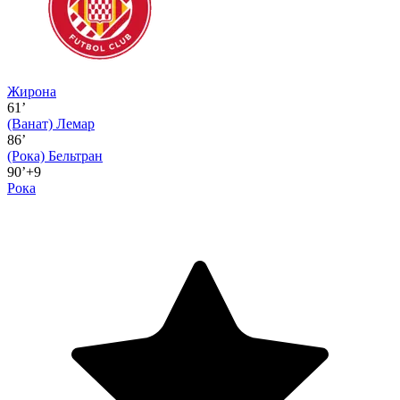
Жирона
61’
(Ванат)
Лемар
86’
(Рока)
Бельтран
90’+9
Рока