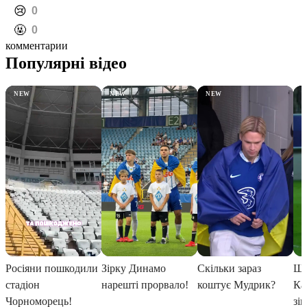
️😢
0
️🤬
0
комментарии