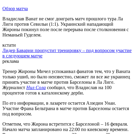
Обзор матча
Владислав Ванат не смог доиграть матч прошлого тура Ла
Лиги против Севильи (1:1). Украинский нападающий
Жироны покинул поле после перерыва после столкновения с
Неманьей Гуделем.
кстати
Лидер Баварии пропустит тренировку – под вопросом участие
в следующем матче
реклама
Тренер Жироны Мичел успокаивал фанатов тем, что у Ваната
только ушиб, но было неизвестно, сможет ли все же украинец
принять участие в матче против Барселоны в Ла Лиге.
Журналист
Нил Сола
сообщил, что Владислав на 100
процентов готов к каталонскому дерби.
По его информации, в лазарете остается Аззедин Унаи.
Участие Франа Бельтрана в матче против Барселоны остается
под вопросом.
Отметим, что Жирона встретится с Барселоной – 16 февраля.
Начало матча запланировано на 22:00 по киевскому времени.