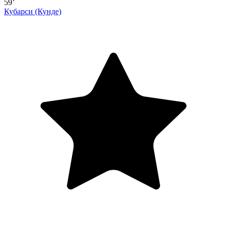
59’
Кубарси
(Кунде)