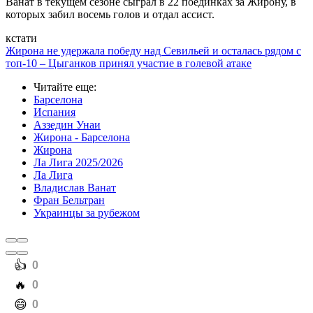
Ванат в текущем сезоне сыграл в 22 поединках за Жирону, в
которых забил восемь голов и отдал ассист.
кстати
Жирона не удержала победу над Севильей и осталась рядом с
топ-10 – Цыганков принял участие в голевой атаке
Читайте еще
:
Барселона
Испания
Аззедин Унаи
Жирона - Барселона
Жирона
Ла Лига 2025/2026
Ла Лига
Владислав Ванат
Фран Бельтран
Украинцы за рубежом
️👍
0
️🔥
0
️😄
0