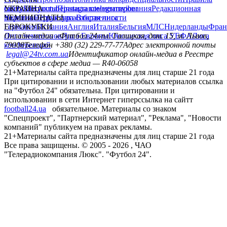
сайту
facebook
УКРАИНА
Контакты
x
youtube
Правила комментирования
instagram
telegram
viber
Редакционная
политика
Украина
ЧЕМПИОНАТЫ
Первая лига
Структура собственности
Вторая лига
Германия
ЕВРОКУБКИ
Испания
Англия
Италия
Бельгия
МЛС
Нидерланды
Фран
Лига чемпионов
Онлайн-медиа «Футбол 24»
Лига Европы
пл. Галицкая, дом. 15, м. Львов,
Юношеская лига УЕФА
Лига
конференций
79008
Телефон +380 (32) 229-77-77
Адрес электронной почты
legal@24tv.com.ua
Идентификатор онлайн-медиа в Реестре
субъектов в сфере медиа — R40-06058
21+
Материалы сайта предназначены для лиц старше 21 года
При цитировании и использовании любых материалов ссылка
на "Футбол 24" обязательна. При цитировании и
использовании в сети Интернет гиперссылка на сайтт
football24.ua
обязательное. Материалы со знаком
"Спецпроект", "Партнерский материал", "Реклама", "Новости
компаний" публикуем на правах рекламы.
21+
Материалы сайта предназначены для лиц старше 21 года
Все права защищены. © 2005 -
2026
, ЧАО
"Телерадиокомпания Люкс". "Футбол 24".