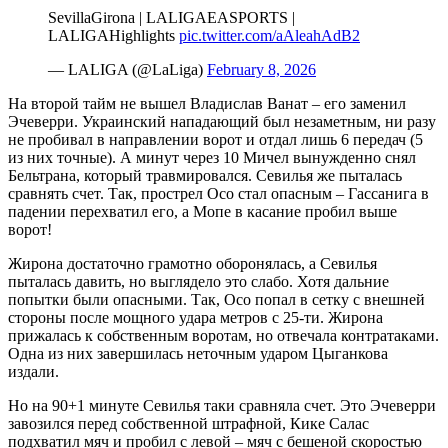
SevillaGirona | LALIGAEASPORTS |
LALIGAHighlights
pic.twitter.com/aAleahAdB2
— LALIGA (@LaLiga)
February 8, 2026
На второй тайм не вышел Владислав Ванат – его заменил
Эчеверри. Украинский нападающий был незаметным, ни разу
не пробивал в направлении ворот и отдал лишь 6 передач (5
из них точные). А минут через 10 Мичел вынужденно снял
Бельтрана, который травмировался. Севилья же пыталась
сравнять счет. Так, прострел Осо стал опасным – Гассанига в
падении перехватил его, а Мопе в касание пробил выше
ворот!
Жирона достаточно грамотно оборонялась, а Севилья
пыталась давить, но выглядело это слабо. Хотя дальние
попытки были опасными. Так, Осо попал в сетку с внешней
стороны после мощного удара метров с 25-ти. Жирона
прижалась к собственным воротам, но отвечала контратаками.
Одна из них завершилась неточным ударом Цыганкова
издали.
Но на 90+1 минуте Севилья таки сравняла счет. Это Эчеверри
завозился перед собственной штрафной, Кике Салас
подхватил мяч и пробил с левой – мяч с бешеной скоростью