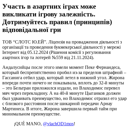
Участь в азартних іграх може
викликати ігрову залежність.
Дотримуйтесь правил (принципів)
відповідальної гри
ТОВ “СЛОТС Ю.ЕЙ”. Ліцензія на провадження діяльності з
організації та проведення букмекерської діяльності у мережі
Інтернет від 05.12.2024 (Рішення комісії з регулювання
азартних ігор та лотерей №559 від 21.11.2024).
Андалусийцы после этого имели момент Пеке Фернандеса,
который беспрепятственно пробил из-за пределов штрафной –
Гассанига отбил удар, который летел в нижний угол. Жирона
впереди почти ничего не показывала, вплоть до 32-й минуты
– это Бельтран приложился издали, но Влаходимос перевел
мяч через перекладину. А на 40-й минуте Цыганков должен
был удваивать преимущество, но Влаходимос отразил его удар
с близкого расстояния после шикарной передачи Арнау
Мартинеса. В итоге, Жирона завершила первый тайм при
минимальном преимуществе.
¡QUÉ MANO,
@vlachOD1mos
!