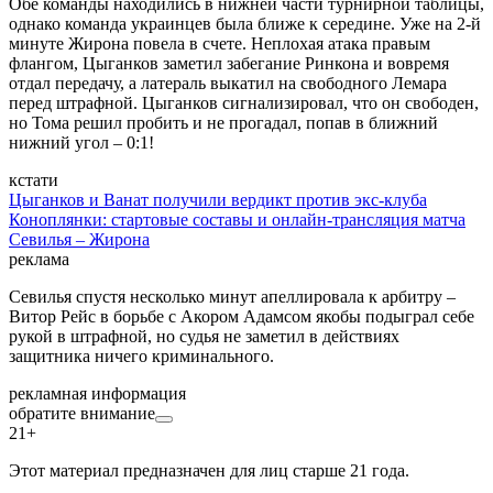
Обе команды находились в нижней части турнирной таблицы,
однако команда украинцев была ближе к середине. Уже на 2-й
минуте Жирона повела в счете. Неплохая атака правым
флангом, Цыганков заметил забегание Ринкона и вовремя
отдал передачу, а латераль выкатил на свободного Лемара
перед штрафной. Цыганков сигнализировал, что он свободен,
но Тома решил пробить и не прогадал, попав в ближний
нижний угол – 0:1!
кстати
Цыганков и Ванат получили вердикт против экс-клуба
Коноплянки: стартовые составы и онлайн-трансляция матча
Севилья – Жирона
реклама
Севилья спустя несколько минут апеллировала к арбитру –
Витор Рейс в борьбе с Акором Адамсом якобы подыграл себе
рукой в штрафной, но судья не заметил в действиях
защитника ничего криминального.
рекламная информация
обратите внимание
21+
Этот материал предназначен для лиц старше 21 года.