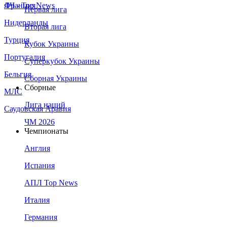
Франция
ЛЧ - Top News
Первая лига
Нидерланды
Вторая лига
Турция
Кубок Украины
Португалия
Суперкубок Украины
Бельгия
Сборная Украины
Сборные
МЛС
Лига наций
Саудовская Аравия
ЧМ 2026
Чемпионаты
Англия
Испания
АПЛ Top News
Италия
Германия