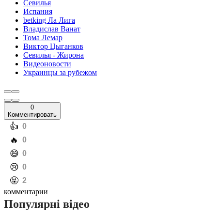
Севилья
Испания
betking Ла Лига
Владислав Ванат
Тома Лемар
Виктор Цыганков
Севилья - Жирона
Видеоновости
Украинцы за рубежом
0
Комментировать
️👍
0
️🔥
0
️😄
0
️😢
0
️🤬
2
комментарии