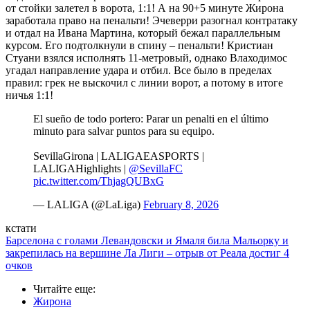
от стойки залетел в ворота, 1:1! А на 90+5 минуте Жирона
заработала право на пенальти! Эчеверри разогнал контратаку
и отдал на Ивана Мартина, который бежал параллельным
курсом. Его подтолкнули в спину – пенальти! Кристиан
Стуани взялся исполнять 11-метровый, однако Влаходимос
угадал направление удара и отбил. Все было в пределах
правил: грек не выскочил с линии ворот, а потому в итоге
ничья 1:1!
El sueño de todo portero: Parar un penalti en el último
minuto para salvar puntos para su equipo.
SevillaGirona | LALIGAEASPORTS |
LALIGAHighlights |
@SevillaFC
pic.twitter.com/ThjagQUBxG
— LALIGA (@LaLiga)
February 8, 2026
кстати
Барселона с голами Левандовски и Ямаля била Мальорку и
закрепилась на вершине Ла Лиги – отрыв от Реала достиг 4
очков
Читайте еще
:
Жирона