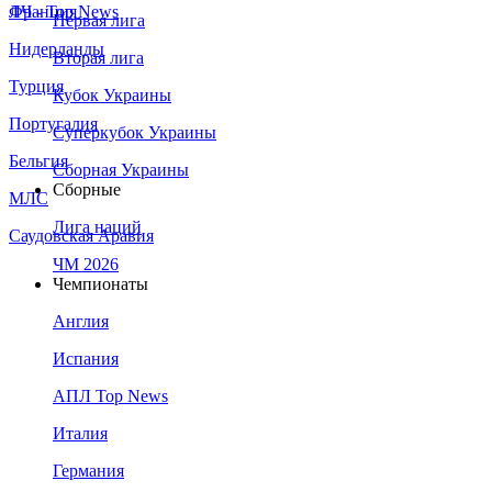
Франция
ЛЧ - Top News
Первая лига
Нидерланды
Вторая лига
Турция
Кубок Украины
Португалия
Суперкубок Украины
Бельгия
Сборная Украины
Сборные
МЛС
Лига наций
Саудовская Аравия
ЧМ 2026
Чемпионаты
Англия
Испания
АПЛ Top News
Италия
Германия