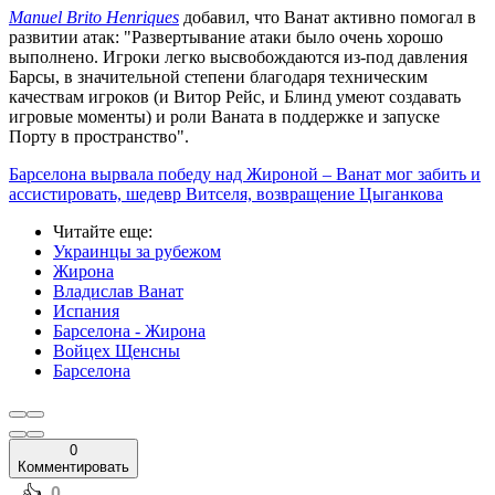
Manuel Brito Henriques
добавил, что Ванат активно помогал в
развитии атак: "Развертывание атаки было очень хорошо
выполнено. Игроки легко высвобождаются из-под давления
Барсы, в значительной степени благодаря техническим
качествам игроков (и Витор Рейс, и Блинд умеют создавать
игровые моменты) и роли Ваната в поддержке и запуске
Порту в пространство".
Барселона вырвала победу над Жироной – Ванат мог забить и
ассистировать, шедевр Витселя, возвращение Цыганкова
Читайте еще
:
Украинцы за рубежом
Жирона
Владислав Ванат
Испания
Барселона - Жирона
Войцех Щенсны
Барселона
0
Комментировать
️👍
0