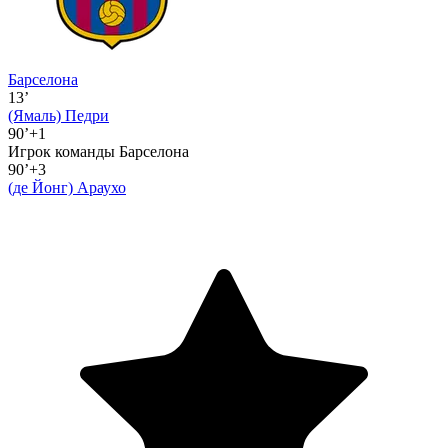
Барселона
13’
(Ямаль)
Педри
90’+1
Игрок команды Барселона
90’+3
(де Йонг)
Араухо