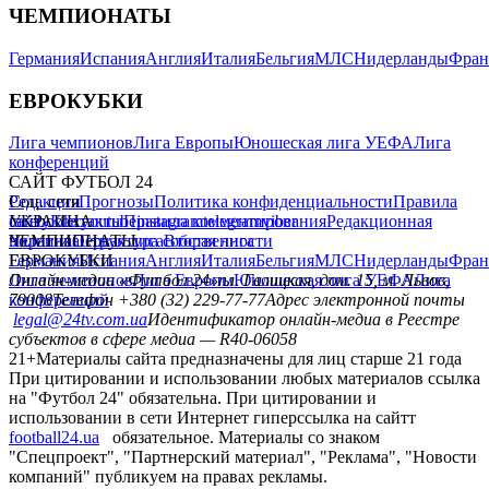
ЧЕМПИОНАТЫ
Германия
Испания
Англия
Италия
Бельгия
МЛС
Нидерланды
Фран
ЕВРОКУБКИ
Лига чемпионов
Лига Европы
Юношеская лига УЕФА
Лига
конференций
САЙТ ФУТБОЛ 24
Редакция
Соц. сети
Прогнозы
Политика конфиденциальности
Правила
сайту
facebook
УКРАИНА
Контакты
x
youtube
Правила комментирования
instagram
telegram
viber
Редакционная
политика
Украина
ЧЕМПИОНАТЫ
Первая лига
Структура собственности
Вторая лига
Германия
ЕВРОКУБКИ
Испания
Англия
Италия
Бельгия
МЛС
Нидерланды
Фран
Лига чемпионов
Онлайн-медиа «Футбол 24»
Лига Европы
пл. Галицкая, дом. 15, м. Львов,
Юношеская лига УЕФА
Лига
конференций
79008
Телефон +380 (32) 229-77-77
Адрес электронной почты
legal@24tv.com.ua
Идентификатор онлайн-медиа в Реестре
субъектов в сфере медиа — R40-06058
21+
Материалы сайта предназначены для лиц старше 21 года
При цитировании и использовании любых материалов ссылка
на "Футбол 24" обязательна. При цитировании и
использовании в сети Интернет гиперссылка на сайтт
football24.ua
обязательное. Материалы со знаком
"Спецпроект", "Партнерский материал", "Реклама", "Новости
компаний" публикуем на правах рекламы.