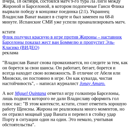
Вчера, 18 октября, состоялся матч 9-го тура Ла Лиги между
Жироной и Барселоной, в котором подопечные Ганси Флика
вырвали победу в концовке поединка (2:1). Украинец
Владислав Ванат вышел в старте и был заменен на 68-й
минуте. Испанские СМИ уже успели проанализировать матч.
кстати
Флик получил красную в игре против Жироны – наставник
Барселоны показал жест ван Боммелю и пропустит Эль-
Класико (ВИДЕО)
реклама
"Владислав Ванат снова промахивается, но следите за тем, как
он борется за свои шансы. Он работает, бегает, борется и
всегда находит свою возможность. В отличие от Абеля или
Миовски, он постоянно в игре. Он как кувалда, чистая
настойчивость", – написал журналист
Jonay Amaro.
А вот
Miguel Quintana
отметил игру голкипера Барселоны,
лишь подвиги которого не дали Владиславу оформить гол
плюс пас: "В этом контексте, кстати, стоит отметить хорошую
работу Щенсны. Жирона не реализовала много моментов, но
он отразил мощный удар Ваната и перевел в стойку удар
Порту в ситуации один на один. Это немало, учитывая
обстоятельства".