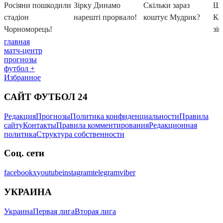
главная
матч-центр
прогнозы
футбол +
Избранное
САЙТ ФУТБОЛ 24
Редакция
Прогнозы
Политика конфиденциальности
Правила
сайту
Контакты
Правила комментирования
Редакционная
политика
Структура собственности
Соц. сети
facebook
x
youtube
instagram
telegram
viber
УКРАИНА
Украина
Первая лига
Вторая лига