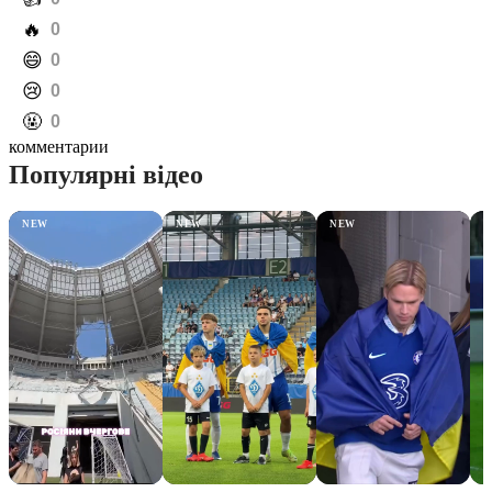
️🔥
0
️😄
0
️😢
0
️🤬
0
комментарии