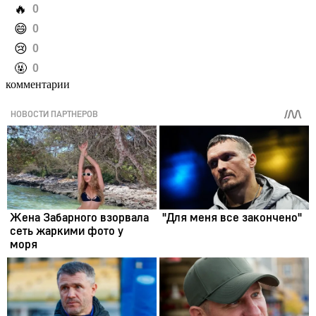
️🔥
0
️😄
0
️😢
0
️🤬
0
комментарии