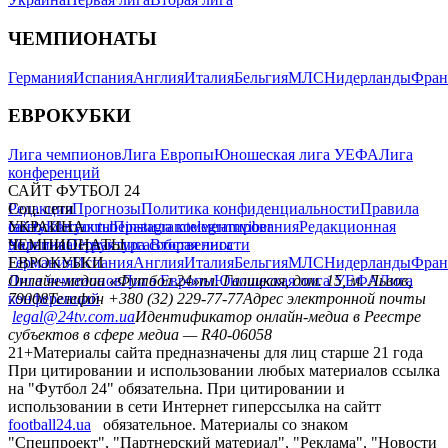
ЧЕМПИОНАТЫ
Германия
Испания
Англия
Италия
Бельгия
МЛС
Нидерланды
Фран
ЕВРОКУБКИ
Лига чемпионов
Лига Европы
Юношеская лига УЕФА
Лига
конференций
САЙТ ФУТБОЛ 24
Редакция
Соц. сети
Прогнозы
Политика конфиденциальности
Правила
сайту
facebook
УКРАИНА
Контакты
x
youtube
Правила комментирования
instagram
telegram
viber
Редакционная
политика
Украина
ЧЕМПИОНАТЫ
Первая лига
Структура собственности
Вторая лига
Германия
ЕВРОКУБКИ
Испания
Англия
Италия
Бельгия
МЛС
Нидерланды
Фран
Лига чемпионов
Онлайн-медиа «Футбол 24»
Лига Европы
пл. Галицкая, дом. 15, м. Львов,
Юношеская лига УЕФА
Лига
конференций
79008
Телефон +380 (32) 229-77-77
Адрес электронной почты
legal@24tv.com.ua
Идентификатор онлайн-медиа в Реестре
субъектов в сфере медиа — R40-06058
21+
Материалы сайта предназначены для лиц старше 21 года
При цитировании и использовании любых материалов ссылка
на "Футбол 24" обязательна. При цитировании и
использовании в сети Интернет гиперссылка на сайтт
football24.ua
обязательное. Материалы со знаком
"Спецпроект", "Партнерский материал", "Реклама", "Новости