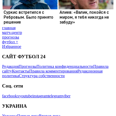
главная
матч-центр
прогнозы
футбол +
Избранное
САЙТ ФУТБОЛ 24
Редакция
Прогнозы
Политика конфиденциальности
Правила
сайту
Контакты
Правила комментирования
Редакционная
политика
Структура собственности
Соц. сети
facebook
x
youtube
instagram
telegram
viber
УКРАИНА
Украина
Первая лига
Вторая лига