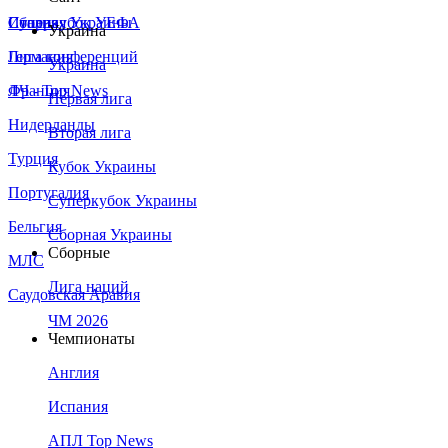
Сборная Украины
Италия
Суперкубок УЕФА
Украина
Германия
Лига конференций
Украина
Франция
ЛЧ - Top News
Первая лига
Нидерланды
Вторая лига
Турция
Кубок Украины
Португалия
Суперкубок Украины
Бельгия
Сборная Украины
Сборные
МЛС
Лига наций
Саудовская Аравия
ЧМ 2026
Чемпионаты
Англия
Испания
АПЛ Top News