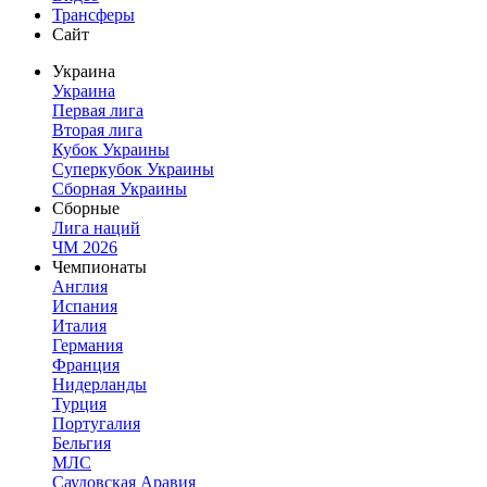
Трансферы
Сайт
Украина
Украина
Первая лига
Вторая лига
Кубок Украины
Суперкубок Украины
Сборная Украины
Сборные
Лига наций
ЧМ 2026
Чемпионаты
Англия
Испания
Италия
Германия
Франция
Нидерланды
Турция
Португалия
Бельгия
МЛС
Саудовская Аравия