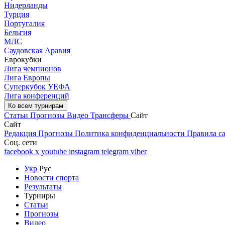
Нидерланды
Турция
Португалия
Бельгия
МЛС
Саудовская Аравия
Еврокубки
Лига чемпионов
Лига Европы
Суперкубок УЕФА
Лига конференций
Ко всем турнирам
Статьи
Прогнозы
Видео
Трансферы
Сайт
Сайт
Редакция
Прогнозы
Политика конфиденциальности
Правила с
Соц. сети
facebook
x
youtube
instagram
telegram
viber
Укр
Рус
Новости спорта
Результаты
Турниры
Статьи
Прогнозы
Видео