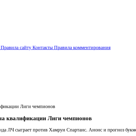
и
Правила сайту
Контакты
Правила комментирования
лификации Лиги чемпионов
тча квалификации Лиги чемпионов
нда ЛЧ сыграет против Хамрун Спартанс. Анонс и прогноз букме