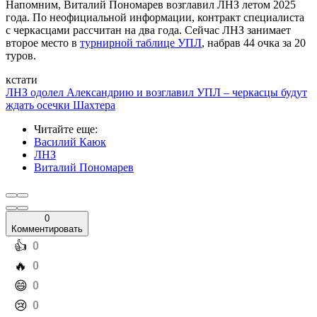
Напомним, Виталий Пономарев возглавил ЛНЗ летом 2025
года. По неофициальной информации, контракт специалиста
с черкасцами рассчитан на два года. Сейчас ЛНЗ занимает
второе место в
турнирной таблице УПЛ
, набрав 44 очка за 20
туров.
кстати
ЛНЗ одолел Александрию и возглавил УПЛ – черкасцы будут
ждать осечки Шахтера
Читайте еще
:
Василий Каюк
ЛНЗ
Виталий Пономарев
0
Комментировать
️👍
0
️🔥
0
️😄
0
️😢
0