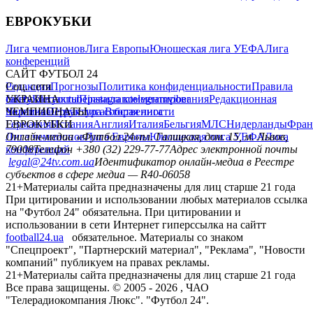
ЕВРОКУБКИ
Лига чемпионов
Лига Европы
Юношеская лига УЕФА
Лига
конференций
САЙТ ФУТБОЛ 24
Редакция
Соц. сети
Прогнозы
Политика конфиденциальности
Правила
сайту
facebook
УКРАИНА
Контакты
x
youtube
Правила комментирования
instagram
telegram
viber
Редакционная
политика
Украина
ЧЕМПИОНАТЫ
Первая лига
Структура собственности
Вторая лига
Германия
ЕВРОКУБКИ
Испания
Англия
Италия
Бельгия
МЛС
Нидерланды
Фран
Лига чемпионов
Онлайн-медиа «Футбол 24»
Лига Европы
пл. Галицкая, дом. 15, м. Львов,
Юношеская лига УЕФА
Лига
конференций
79008
Телефон +380 (32) 229-77-77
Адрес электронной почты
legal@24tv.com.ua
Идентификатор онлайн-медиа в Реестре
субъектов в сфере медиа — R40-06058
21+
Материалы сайта предназначены для лиц старше 21 года
При цитировании и использовании любых материалов ссылка
на "Футбол 24" обязательна. При цитировании и
использовании в сети Интернет гиперссылка на сайтт
football24.ua
обязательное. Материалы со знаком
"Спецпроект", "Партнерский материал", "Реклама", "Новости
компаний" публикуем на правах рекламы.
21+
Материалы сайта предназначены для лиц старше 21 года
Все права защищены. © 2005 -
2026
, ЧАО
"Телерадиокомпания Люкс". "Футбол 24".