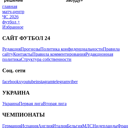
главная
матч-центр
ЧС 2026
футбол +
Избранное
САЙТ ФУТБОЛ 24
Редакция
Прогнозы
Политика конфиденциальности
Правила
сайту
Контакты
Правила комментирования
Редакционная
политика
Структура собственности
Соц. сети
facebook
x
youtube
instagram
telegram
viber
УКРАИНА
Украина
Первая лига
Вторая лига
ЧЕМПИОНАТЫ
Германия
Испания
Англия
Италия
Бельгия
МЛС
Нидерланды
Фран