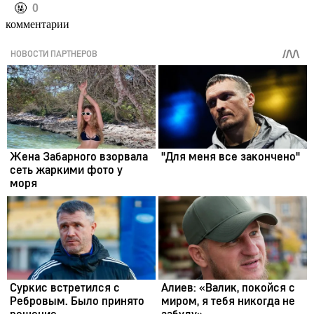
️🤬
0
комментарии