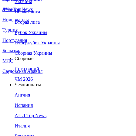
Украина
Франция
ЛЧ - Top News
Первая лига
Нидерланды
Вторая лига
Турция
Кубок Украины
Португалия
Суперкубок Украины
Бельгия
Сборная Украины
Сборные
МЛС
Лига наций
Саудовская Аравия
ЧМ 2026
Чемпионаты
Англия
Испания
АПЛ Top News
Италия