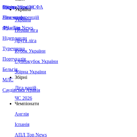
Збірна України
Італія
Суперкубок УЄФА
Україна
Німеччина
Ліга конференцій
Україна
Франція
ЛЧ - Top News
Перша ліга
Нідерланди
Друга ліга
Туреччина
Кубок України
Португалія
Суперкубок України
Бельгія
Збірна України
Збірні
МЛС
Ліга націй
Саудівська Аравія
ЧС 2026
Чемпіонати
Англія
Іспанія
АПЛ Top News