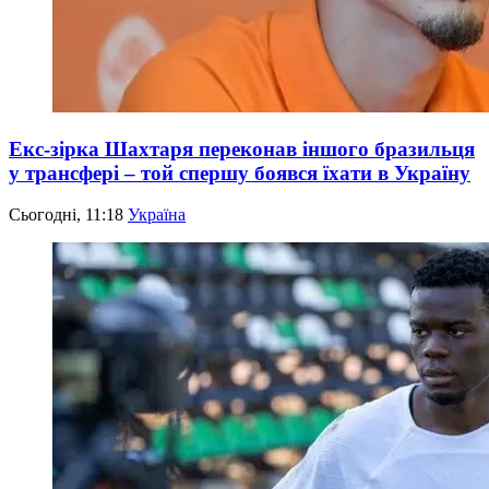
Екс-зірка Шахтаря переконав іншого бразильця
у трансфері – той спершу боявся їхати в Україну
Сьогодні, 11:18
Україна