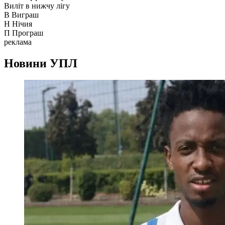
Виліт в нижчу лігу
В
Виграш
Н
Нічия
П
Програш
реклама
Новини
УПЛ