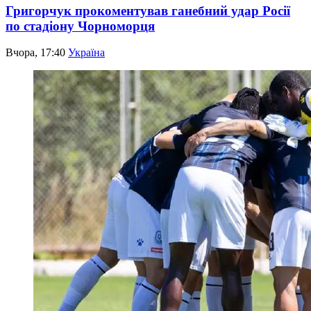
Григорчук прокоментував ганебний удар Росії
по стадіону Чорноморця
Вчора, 17:40
Україна