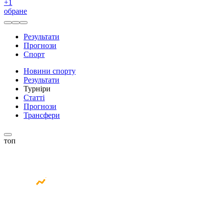
+
1
обране
Результати
Прогнози
Спорт
Новини спорту
Результати
Турніри
Статті
Прогнози
Трансфери
топ