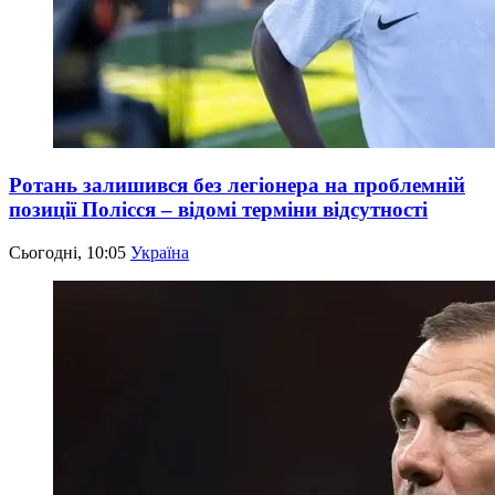
Ротань залишився без легіонера на проблемній
позиції Полісся – відомі терміни відсутності
Сьогодні, 10:05
Україна