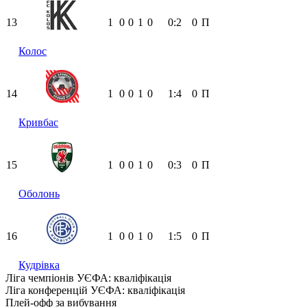
13
1
0
0
1
0
0:2
0
П
Колос
14
1
0
0
1
0
1:4
0
П
Кривбас
15
1
0
0
1
0
0:3
0
П
Оболонь
16
1
0
0
1
0
1:5
0
П
Кудрівка
Ліга чемпіонів УЄФА: кваліфікація
Ліга конференцій УЄФА: кваліфікація
Плей-офф за вибування