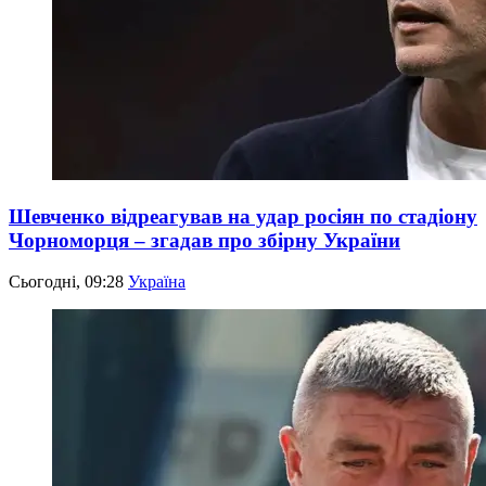
Шевченко відреагував на удар росіян по стадіону
Чорноморця – згадав про збірну України
Сьогодні, 09:28
Україна