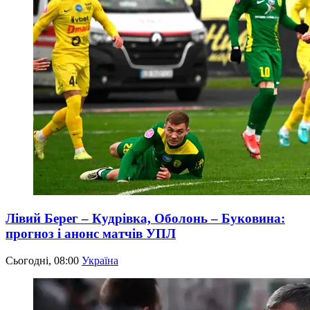
Лівий Берег – Кудрівка, Оболонь – Буковина:
прогноз і анонс матчів УПЛ
Сьогодні, 08:00
Україна