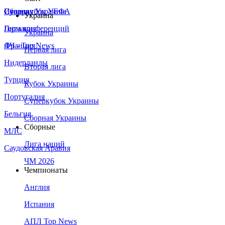
Сборная Украины
Италия
Суперкубок УЕФА
Украина
Германия
Лига конференций
Украина
Франция
ЛЧ - Top News
Первая лига
Нидерланды
Вторая лига
Турция
Кубок Украины
Португалия
Суперкубок Украины
Бельгия
Сборная Украины
Сборные
МЛС
Лига наций
Саудовская Аравия
ЧМ 2026
Чемпионаты
Англия
Испания
АПЛ Top News