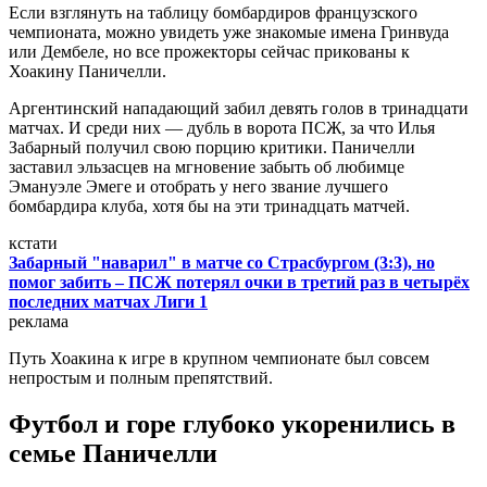
Если взглянуть на таблицу бомбардиров французского
чемпионата, можно увидеть уже знакомые имена Гринвуда
или Дембеле, но все прожекторы сейчас прикованы к
Хоакину Паничелли.
Аргентинский нападающий забил девять голов в тринадцати
матчах. И среди них — дубль в ворота ПСЖ, за что Илья
Забарный получил свою порцию критики. Паничелли
заставил эльзасцев на мгновение забыть об любимце
Эмануэле Эмеге и отобрать у него звание лучшего
бомбардира клуба, хотя бы на эти тринадцать матчей.
кстати
Забарный "наварил" в матче со Страсбургом (3:3), но
помог забить – ПСЖ потерял очки в третий раз в четырёх
последних матчах Лиги 1
реклама
Путь Хоакина к игре в крупном чемпионате был совсем
непростым и полным препятствий.
Футбол и горе глубоко укоренились в
семье Паничелли