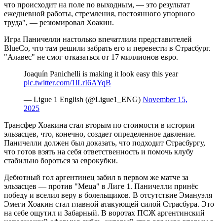
что происходит на поле по выходным, — это результат
ежедневной работы, стремления, постоянного упорного
труда", — резюмировал Хоакин.
Игра Паничелли настолько впечатлила представителей
BlueCo, что там решили забрать его и перевести в Страсбург.
"Алавес" не смог отказаться от 17 миллионов евро.
Joaquín Panichelli is making it look easy this year ‍
pic.twitter.com/1lLrI6AYqB
— Ligue 1 English (@Ligue1_ENG)
November 15,
2025
Трансфер Хоакина стал вторым по стоимости в истории
эльзасцев, что, конечно, создает определенное давление.
Паничелли должен был доказать, что подходит Страсбургу,
что готов взять на себя ответственность и помочь клубу
стабильно бороться за еврокубки.
Дебютный гол аргентинец забил в первом же матче за
эльзасцев — против "Меца" в Лиге 1. Паничелли принёс
победу и вселил веру в болельщиков. В отсутствие Эмануэля
Эмеги Хоакин стал главной атакующей силой Страсбура. Это
на себе ощутил и Забарный. В воротах ПСЖ аргентинский