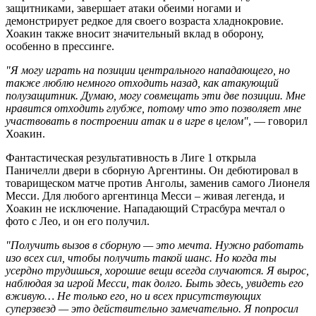
защитниками, завершает атаки обеими ногами и
демонстрирует редкое для своего возраста хладнокровие.
Хоакин также вносит значительный вклад в оборону,
особенно в прессинге.
"Я могу играть на позиции центрального нападающего, но
также люблю немного отходить назад, как атакующий
полузащитник. Думаю, могу совмещать эти две позиции. Мне
нравится отходить глубже, потому что это позволяет мне
участвовать в построении атак и в игре в целом"
, — говорил
Хоакин.
Фантастическая результативность в Лиге 1 открыла
Паничелли двери в сборную Аргентины. Он дебютировал в
товарищеском матче против Анголы, заменив самого Лионеля
Месси. Для любого аргентинца Месси – живая легенда, и
Хоакин не исключение. Нападающий Страсбура мечтал о
фото с Лео, и он его получил.
"Получить вызов в сборную — это мечта. Нужно работать
изо всех сил, чтобы получить такой шанс. Но когда ты
усердно трудишься, хорошие вещи всегда случаются. Я вырос,
наблюдая за игрой Месси, так долго. Быть здесь, увидеть его
вживую… Не только его, но и всех присутствующих
суперзвезд — это действительно замечательно. Я попросил