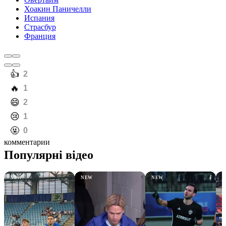
Хоакин Паничелли
Испания
Страсбур
Франция
️👍
2
️🔥
1
️😄
2
️😢
1
️🤬
0
комментарии