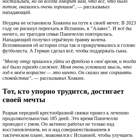
ностальгией, но он всегда говорит нам, что всё, что было
потом, оказалось очень хорошим"
, — рассказывал
нападающий.
Неудача не остановила Хоакина на пути к своей мечте. В 2023
году он рискнул переехать в Испанию, в "Алавес". И всё бы
ничего, но трагедия семьи Паничелли повторилась.
Нападающий получил серьёзную травму колена.
Вспоминания об истории отца так и прокручивались в голове
футболиста. А Герман сделал всё, чтобы поддержать сына.
"Моему отцу пришлось уйти из футбола в своё время, и тогда
всё было гораздо сложнее. Меня очень успокоила мысль, что
год в моём возрасте — это ничто. Он сказал мне сохранять
спокойствие"
, — рассказывал Хоакин.
Тот, кто упорно трудится, достигает
своей мечты
Разрыв передней крестообразной связки привел к лечению
продолжительностью 185 дней. Это время Паничелли
проводил с умом. Он активно работал не только над
восстановлением, но и над совершенствованием в
тактическом плане, знакомился с Испанией, чтобы улучшить