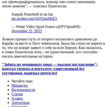
его сфотографироваться, потому что хотел запомнить
этот момент"
, — пояснил Паничелли.
Joaquín Panichelli et un fan
pic.twitter.com/j3QGkmMsE5
— Prime Video Sport France (@PVSportFR)
November 22, 2025
Хоакин прошел путь от второго испанского дивизиона до
борьбы за место в Лиге чемпионов. Было бы глупо не верить в
то, что он вскоре заявит о себе на всю Европу. Как оказалось,
в семье Паничелли отец – не единственный, кто способен
писать замечательные истории.
"Забить на чемпионате мира — высшее наслаждение":
напугал тренера в вертолете, единственный без
татуировки, выиграл почти всё
Читайте еще
:
Мирандес
Видеоновости
Статьи
Алавес
Аргентина
Овертайм