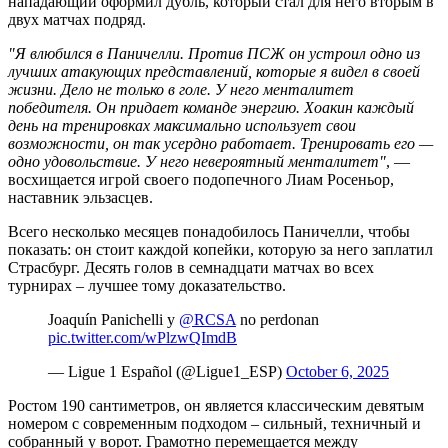
нападающий оформил дубль, который стал для него вторым в
двух матчах подряд.
"Я влюбился в Паничелли. Против ПСЖ он устроил одно из
лучших атакующих представлений, которые я видел в своей
жизни. Дело не только в голе. У него менталитет
победителя. Он придает команде энергию. Хоакин каждый
день на тренировках максимально использует свои
возможности, он так усердно работает. Тренировать его —
одно удовольствие. У него невероятный менталитет"
, —
восхищается игрой своего подопечного Лиам Росеньор,
наставник эльзасцев.
Всего несколько месяцев понадобилось Паничелли, чтобы
показать: он стоит каждой копейки, которую за него заплатил
Страсбург. Десять голов в семнадцати матчах во всех
турнирах – лучшее тому доказательство.
Joaquín Panichelli y
@RCSA
no perdonan ️
pic.twitter.com/wPlzwQImdB
— Ligue 1 Español (@Ligue1_ESP)
October 6, 2025
Ростом 190 сантиметров, он является классическим девятым
номером с современным подходом – сильный, техничный и
собранный у ворот. Грамотно перемещается между