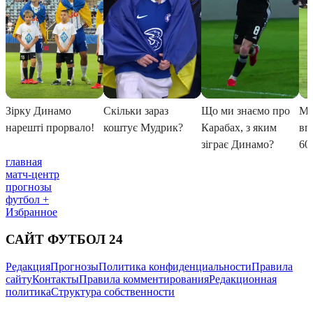
главная
матч-центр
прогнозы
футбол +
Избранное
САЙТ ФУТБОЛ 24
Редакция
Прогнозы
Политика конфиденциальности
Правила
сайту
Контакты
Правила комментирования
Редакционная
политика
Структура собственности