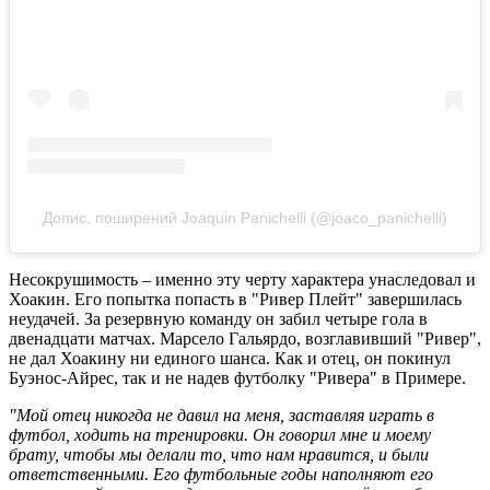
Допис, поширений Joaquin Panichelli (@joaco_panichelli)
Несокрушимость – именно эту черту характера унаследовал и
Хоакин. Его попытка попасть в "Ривер Плейт" завершилась
неудачей. За резервную команду он забил четыре гола в
двенадцати матчах. Марсело Гальярдо, возглавивший "Ривер",
не дал Хоакину ни единого шанса. Как и отец, он покинул
Буэнос-Айрес, так и не надев футболку "Ривера" в Примере.
"Мой отец никогда не давил на меня, заставляя играть в
футбол, ходить на тренировки. Он говорил мне и моему
брату, чтобы мы делали то, что нам нравится, и были
ответственными. Его футбольные годы наполняют его