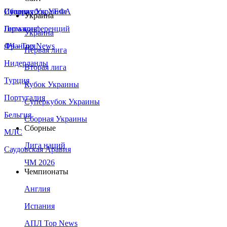
Сборная Украины
Италия
Суперкубок УЕФА
Украина
Германия
Лига конференций
Украина
Франция
ЛЧ - Top News
Первая лига
Нидерланды
Вторая лига
Турция
Кубок Украины
Португалия
Суперкубок Украины
Бельгия
Сборная Украины
Сборные
МЛС
Лига наций
Саудовская Аравия
ЧМ 2026
Чемпионаты
Англия
Испания
АПЛ Top News