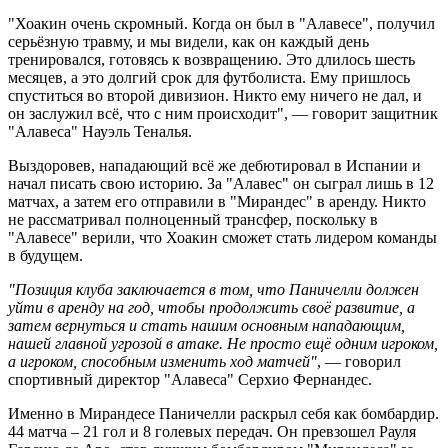
"Хоакин очень скромный. Когда он был в "Алавесе", получил
серьёзную травму, и мы видели, как он каждый день
тренировался, готовясь к возвращению. Это длилось шесть
месяцев, а это долгий срок для футболиста. Ему пришлось
спуститься во второй дивизион. Никто ему ничего не дал, и
он заслужил всё, что с ним происходит", — говорит защитник
"Алавеса" Науэль Теналья.
Выздоровев, нападающий всё же дебютировал в Испании и
начал писать свою историю. За "Алавес" он сыграл лишь в 12
матчах, а затем его отправили в "Мирандес" в аренду. Никто
не рассматривал полноценный трансфер, поскольку в
"Алавесе" верили, что Хоакин сможет стать лидером команды
в будущем.
"Позиция клуба заключается в том, что Паничелли должен
уйти в аренду на год, чтобы продолжить своё развитие, а
затем вернуться и стать нашим основным нападающим,
нашей главной угрозой в атаке. Не просто ещё одним игроком,
а игроком, способным изменить ход матчей"
, — говорил
спортивный директор "Алавеса" Серхио Фернандес.
Именно в Мирандесе Паничелли раскрыл себя как бомбардир.
44 матча – 21 гол и 8 голевых передач. Он превзошел Рауля