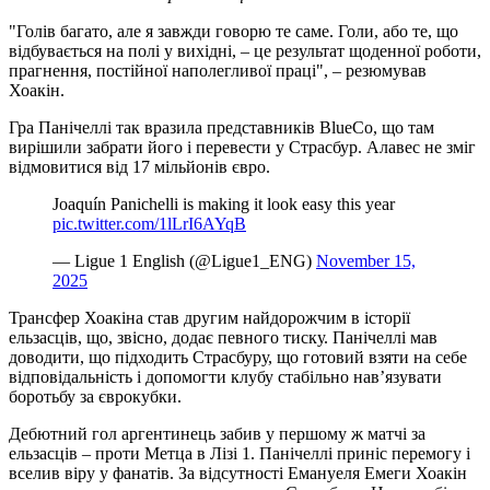
"Голів багато, але я завжди говорю те саме. Голи, або те, що
відбувається на полі у вихідні, – це результат щоденної роботи,
прагнення, постійної наполегливої ​​праці", – резюмував
Хоакін.
Гра Панічеллі так вразила представників BlueCo, що там
вирішили забрати його і перевести у Страсбур. Алавес не зміг
відмовитися від 17 мільйонів євро.
Joaquín Panichelli is making it look easy this year ‍
pic.twitter.com/1lLrI6AYqB
— Ligue 1 English (@Ligue1_ENG)
November 15,
2025
Трансфер Хоакіна став другим найдорожчим в історії
ельзасців, що, звісно, додає певного тиску. Панічеллі мав
доводити, що підходить Страсбуру, що готовий взяти на себе
відповідальність і допомогти клубу стабільно нав’язувати
боротьбу за єврокубки.
Дебютний гол аргентинець забив у першому ж матчі за
ельзасців – проти Метца в Лізі 1. Панічеллі приніс перемогу і
вселив віру у фанатів. За відсутності Емануеля Емеги Хоакін