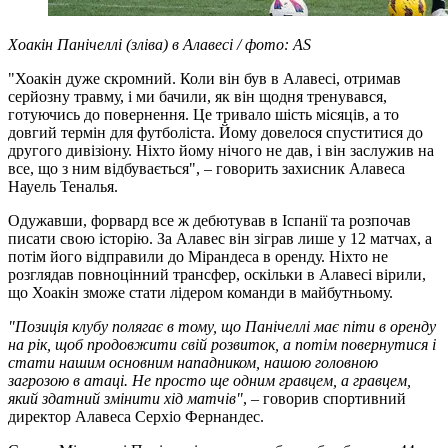
Хоакін Панічеллі (зліва) в Алавесі / фото: AS
"Хоакін дуже скромний. Коли він був в Алавесі, отримав
серйозну травму, і ми бачили, як він щодня тренувався,
готуючись до повернення. Це тривало шість місяців, а то
довгий термін для футболіста. Йому довелося спуститися до
другого дивізіону. Ніхто йому нічого не дав, і він заслужив на
все, що з ним відбувається", – говорить захисник Алавеса
Науель Теналья.
Одужавши, форвард все ж дебютував в Іспанії та розпочав
писати свою історію. За Алавес він зіграв лише у 12 матчах, а
потім його відправили до Мірандеса в оренду. Ніхто не
розглядав повноцінний трансфер, оскільки в Алавесі вірили,
що Хоакін зможе стати лідером команди в майбутньому.
"Позиція клубу полягає в тому, що Панічеллі має піти в оренду
на рік, щоб продовжити свій розвиток, а потім повернутися і
стати нашим основним нападником, нашою головною
загрозою в атаці. Не просто ще одним гравцем, а гравцем,
який здатний змінити хід матчів"
, – говорив спортивний
директор Алавеса Серхіо Фернандес.