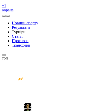
+
1
обране
Новини спорту
Результати
Турніри
Статті
Прогнози
Трансфери
топ