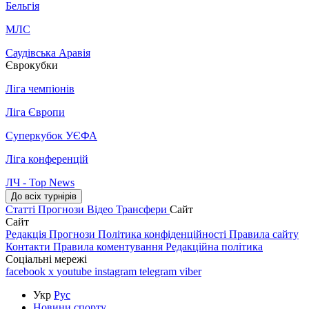
Бельгія
МЛС
Саудівська Аравія
Єврокубки
Ліга чемпіонів
Ліга Європи
Суперкубок УЄФА
Ліга конференцій
ЛЧ - Top News
До всіх турнірів
Статті
Прогнози
Відео
Трансфери
Сайт
Сайт
Редакція
Прогнози
Політика конфіденційності
Правила сайту
Контакти
Правила коментування
Редакційна політика
Соціальні мережі
facebook
x
youtube
instagram
telegram
viber
Укр
Рус
Новини спорту