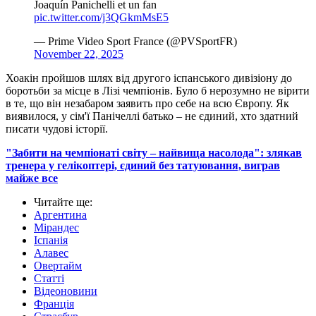
Joaquín Panichelli et un fan
pic.twitter.com/j3QGkmMsE5
— Prime Video Sport France (@PVSportFR)
November 22, 2025
Хоакін пройшов шлях від другого іспанського дивізіону до
боротьби за місце в Лізі чемпіонів. Було б нерозумно не вірити
в те, що він незабаром заявить про себе на всю Європу. Як
виявилося, у сім'ї Панічеллі батько – не єдиний, хто здатний
писати чудові історії.
"Забити на чемпіонаті світу – найвища насолода": злякав
тренера у гелікоптері, єдиний без татуювання, виграв
майже все
Читайте ще
:
Аргентина
Мірандес
Іспанія
Алавес
Овертайм
Статті
Відеоновини
Франція