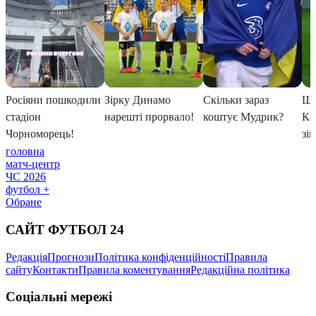
головна
матч-центр
ЧС 2026
футбол +
Обране
САЙТ ФУТБОЛ 24
Редакція
Прогнози
Політика конфіденційності
Правила
сайту
Контакти
Правила коментування
Редакційна політика
Соціальні мережі