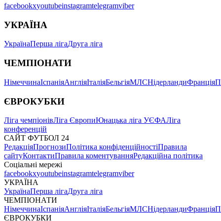
facebook
x
youtube
instagram
telegram
viber
УКРАЇНА
Україна
Перша ліга
Друга ліга
ЧЕМПІОНАТИ
Німеччина
Іспанія
Англія
Італія
Бельгія
МЛС
Нідерланди
Франція
П
ЄВРОКУБКИ
Ліга чемпіонів
Ліга Європи
Юнацька ліга УЄФА
Ліга
конференцій
САЙТ ФУТБОЛ 24
Редакція
Прогнози
Політика конфіденційності
Правила
сайту
Контакти
Правила коментування
Редакційна політика
Соціальні мережі
facebook
x
youtube
instagram
telegram
viber
УКРАЇНА
Україна
Перша ліга
Друга ліга
ЧЕМПІОНАТИ
Німеччина
Іспанія
Англія
Італія
Бельгія
МЛС
Нідерланди
Франція
П
ЄВРОКУБКИ