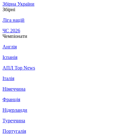
Збірна України
Збірні
Ліга націй
ЧС 2026
Чемпіонати
Англія
Іспанія
АПЛ Top News
Італія
Німеччина
Франція
Нідерланди
Туреччина
Португалія