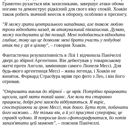
Грамотно рухається між захисниками, завершує атаки обома
ногами та демонструє рідкісний для свого віку спокій. Хоакін
також робить значний внесок в оборону, особливо в пресингу.
"Я можу грати центрального нападника, але також люблю
трохи відходити назад, як атакувальний півзахисник. Думаю,
можу поєднувати ці дві позиції. Мені подобається відходити
глибше, тому що це дозволяє мені брати участь у побудові
атак та у грі в цілому"
, – говорив Хоакін.
Фантастична результативність в Лізі 1 відчинила Панічеллі
двері до збірної Аргентини. Він дебютував у товариському
матчі проти Анголи, замінивши самого Ліонеля Мессі. Для
будь-якого аргентинця Мессі – жива легенда, і Хоакін не
виняток. Форвард Страсбура мріяв про фото з Лео, і він його
отримав.
"Отримати виклик до збірної – це мрія. Потрібно працювати
щосили, щоб мати такий шанс. Але коли ти старанно
працюєш, добрі речі завжди відбуваються. Я виріс,
спостерігаючи за грою Мессі, так довго. Бути тут, побачити
його наживо… Не тільки він, а й усі присутні суперзірки, це
справді чудово. Я попросив його сфотографуватися, бо хотів
запам'ятати цей момент"
, – пояснив Панічеллі.