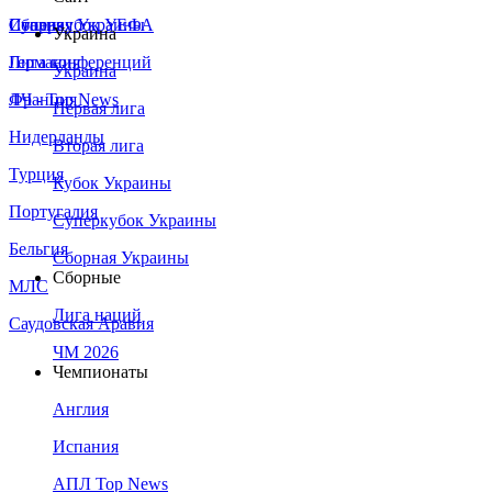
Сборная Украины
Италия
Суперкубок УЕФА
Украина
Германия
Лига конференций
Украина
Франция
ЛЧ - Top News
Первая лига
Нидерланды
Вторая лига
Турция
Кубок Украины
Португалия
Суперкубок Украины
Бельгия
Сборная Украины
Сборные
МЛС
Лига наций
Саудовская Аравия
ЧМ 2026
Чемпионаты
Англия
Испания
АПЛ Top News