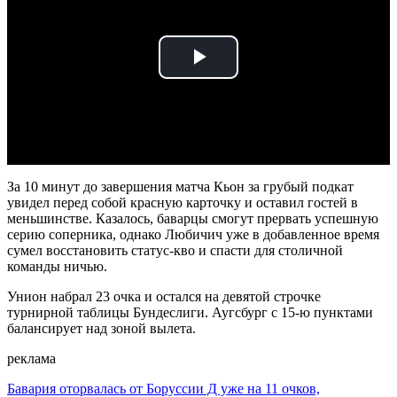
Play
Video
За 10 минут до завершения матча Кьон за грубый подкат
увидел перед собой красную карточку и оставил гостей в
меньшинстве. Казалось, баварцы смогут прервать успешную
серию соперника, однако Любичич уже в добавленное время
сумел восстановить статус-кво и спасти для столичной
команды ничью.
Унион набрал 23 очка и остался на девятой строчке
турнирной таблицы Бундеслиги. Аугсбург с 15-ю пунктами
балансирует над зоной вылета.
реклама
Бавария оторвалась от Боруссии Д уже на 11 очков,