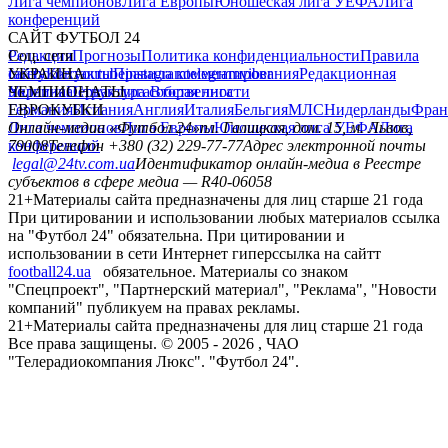
Лига чемпионов
Лига Европы
Юношеская лига УЕФА
Лига
конференций
САЙТ ФУТБОЛ 24
Редакция
Соц. сети
Прогнозы
Политика конфиденциальности
Правила
сайту
facebook
УКРАИНА
Контакты
x
youtube
Правила комментирования
instagram
telegram
viber
Редакционная
политика
Украина
ЧЕМПИОНАТЫ
Первая лига
Структура собственности
Вторая лига
Германия
ЕВРОКУБКИ
Испания
Англия
Италия
Бельгия
МЛС
Нидерланды
Фран
Лига чемпионов
Онлайн-медиа «Футбол 24»
Лига Европы
пл. Галицкая, дом. 15, м. Львов,
Юношеская лига УЕФА
Лига
конференций
79008
Телефон +380 (32) 229-77-77
Адрес электронной почты
legal@24tv.com.ua
Идентификатор онлайн-медиа в Реестре
субъектов в сфере медиа — R40-06058
21+
Материалы сайта предназначены для лиц старше 21 года
При цитировании и использовании любых материалов ссылка
на "Футбол 24" обязательна. При цитировании и
использовании в сети Интернет гиперссылка на сайтт
football24.ua
обязательное. Материалы со знаком
"Спецпроект", "Партнерский материал", "Реклама", "Новости
компаний" публикуем на правах рекламы.
21+
Материалы сайта предназначены для лиц старше 21 года
Все права защищены. © 2005 -
2026
, ЧАО
"Телерадиокомпания Люкс". "Футбол 24".