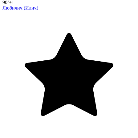
90’+1
Любичич
(Илич)