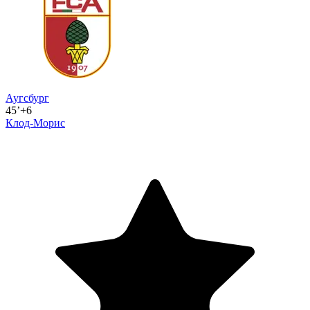
Аугсбург
45’+6
Клод-Морис