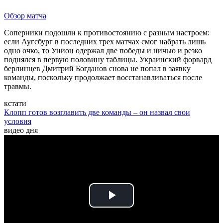
Обзор матча
Соперники подошли к противостоянию с разным настроем:
если Аугсбург в последних трех матчах смог набрать лишь
одно очко, то Унион одержал две победы и ничью и резко
поднялся в первую половину таблицы. Украинский форвард
берлинцев Дмитрий Богданов снова не попал в заявку
команды, поскольку продолжает восстанавливаться после
травмы.
кстати
Клопп готов возглавить две команды – он назвал свои
условия
видео дня
Play