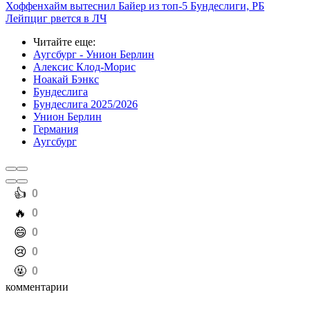
Хоффенхайм вытеснил Байер из топ-5 Бундеслиги, РБ
Лейпциг рвется в ЛЧ
Читайте еще
:
Аугсбург - Унион Берлин
Алексис Клод-Морис
Ноакай Бэнкс
Бундеслига
Бундеслига 2025/2026
Унион Берлин
Германия
Аугсбург
️👍
0
️🔥
0
️😄
0
️😢
0
️🤬
0
комментарии