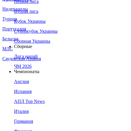
Первая лига
Нидерланды
Вторая лига
Турция
Кубок Украины
Португалия
Суперкубок Украины
Бельгия
Сборная Украины
Сборные
МЛС
Лига наций
Саудовская Аравия
ЧМ 2026
Чемпионаты
Англия
Испания
АПЛ Top News
Италия
Германия