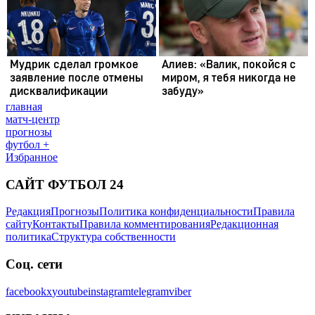
главная
матч-центр
прогнозы
футбол +
Избранное
САЙТ ФУТБОЛ 24
Редакция
Прогнозы
Политика конфиденциальности
Правила
сайту
Контакты
Правила комментирования
Редакционная
политика
Структура собственности
Соц. сети
facebook
x
youtube
instagram
telegram
viber