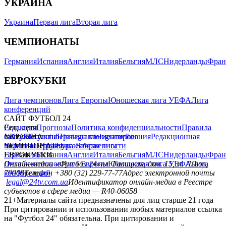
УКРАИНА
Украина
Первая лига
Вторая лига
ЧЕМПИОНАТЫ
Германия
Испания
Англия
Италия
Бельгия
МЛС
Нидерланды
Фран
ЕВРОКУБКИ
Лига чемпионов
Лига Европы
Юношеская лига УЕФА
Лига
конференций
САЙТ ФУТБОЛ 24
Редакция
Соц. сети
Прогнозы
Политика конфиденциальности
Правила
сайту
facebook
УКРАИНА
Контакты
x
youtube
Правила комментирования
instagram
telegram
viber
Редакционная
политика
Украина
ЧЕМПИОНАТЫ
Первая лига
Структура собственности
Вторая лига
Германия
ЕВРОКУБКИ
Испания
Англия
Италия
Бельгия
МЛС
Нидерланды
Фран
Лига чемпионов
Онлайн-медиа «Футбол 24»
Лига Европы
пл. Галицкая, дом. 15, м. Львов,
Юношеская лига УЕФА
Лига
конференций
79008
Телефон +380 (32) 229-77-77
Адрес электронной почты
legal@24tv.com.ua
Идентификатор онлайн-медиа в Реестре
субъектов в сфере медиа — R40-06058
21+
Материалы сайта предназначены для лиц старше 21 года
При цитировании и использовании любых материалов ссылка
на "Футбол 24" обязательна. При цитировании и