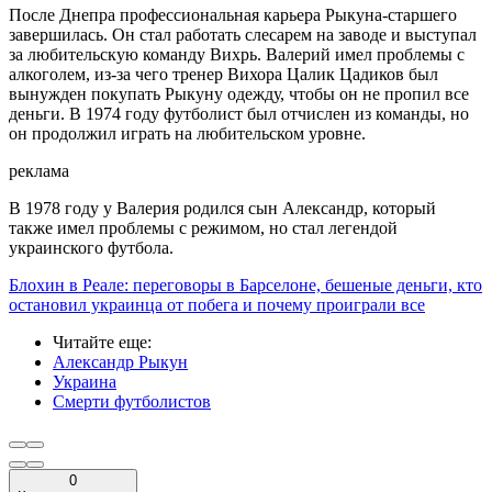
После Днепра профессиональная карьера Рыкуна-старшего
завершилась. Он стал работать слесарем на заводе и выступал
за любительскую команду Вихрь. Валерий имел проблемы с
алкоголем, из-за чего тренер Вихора Цалик Цадиков был
вынужден покупать Рыкуну одежду, чтобы он не пропил все
деньги. В 1974 году футболист был отчислен из команды, но
он продолжил играть на любительском уровне.
реклама
В 1978 году у Валерия родился сын Александр, который
также имел проблемы с режимом, но стал легендой
украинского футбола.
Блохин в Реале: переговоры в Барселоне, бешеные деньги, кто
остановил украинца от побега и почему проиграли все
Читайте еще
:
Александр Рыкун
Украина
Смерти футболистов
0