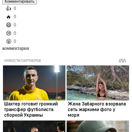
Комментировать
️👍
0
️🔥
0
️😄
0
️😢
0
️🤬
0
комментарии