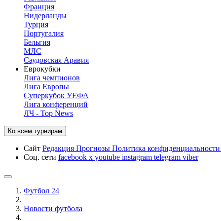
Франция
Нидерланды
Турция
Португалия
Бельгия
МЛС
Саудовская Аравия
Еврокубки
Лига чемпионов
Лига Европы
Суперкубок УЕФА
Лига конференций
ЛЧ - Top News
Ко всем турнирам
Сайт
Редакция
Прогнозы
Политика конфиденциальност
Соц. сети
facebook
x
youtube
instagram
telegram
viber
Футбол 24
Новости футбола