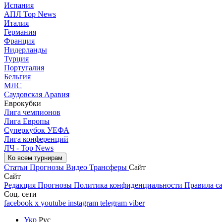
Испания
АПЛ Top News
Италия
Германия
Франция
Нидерланды
Турция
Португалия
Бельгия
МЛС
Саудовская Аравия
Еврокубки
Лига чемпионов
Лига Европы
Суперкубок УЕФА
Лига конференций
ЛЧ - Top News
Ко всем турнирам
Статьи
Прогнозы
Видео
Трансферы
Сайт
Сайт
Редакция
Прогнозы
Политика конфиденциальности
Правила с
Соц. сети
facebook
x
youtube
instagram
telegram
viber
Укр
Рус