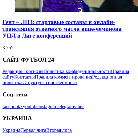
Гент – ЛНЗ: стартовые составы и онлайн-
трансляция ответного матча вице-чемпиона
УПЛ в Лиге конференций
3 755
САЙТ ФУТБОЛ 24
Редакция
Прогнозы
Политика конфиденциальности
Правила
сайту
Контакты
Правила комментирования
Редакционная
политика
Структура собственности
Соц. сети
facebook
x
youtube
instagram
telegram
viber
УКРАИНА
Украина
Первая лига
Вторая лига