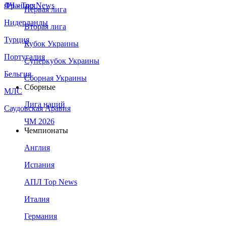
Франция
ЛЧ - Top News
Первая лига
Нидерланды
Вторая лига
Турция
Кубок Украины
Португалия
Суперкубок Украины
Бельгия
Сборная Украины
Сборные
МЛС
Лига наций
Саудовская Аравия
ЧМ 2026
Чемпионаты
Англия
Испания
АПЛ Top News
Италия
Германия