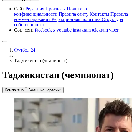
Сайт
Редакция
Прогнозы
Политика
конфиденциальности
Правила сайту
Контакты
Правила
комментирования
Редакционная политика
Структура
собственности
Соц. сети
facebook
x
youtube
instagram
telegram
viber
Футбол 24
Таджикистан (чемпионат)
Таджикистан (чемпионат)
Компактно
Большие карточки