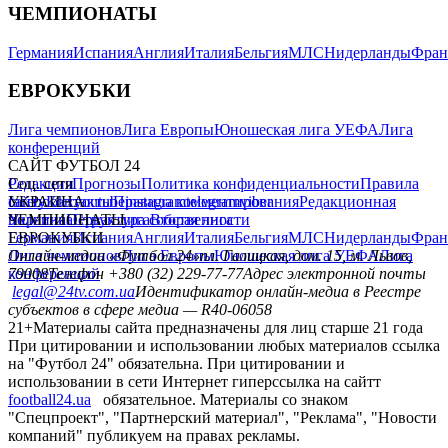
ЧЕМПИОНАТЫ
Германия
Испания
Англия
Италия
Бельгия
МЛС
Нидерланды
Фран
ЕВРОКУБКИ
Лига чемпионов
Лига Европы
Юношеская лига УЕФА
Лига
конференций
САЙТ ФУТБОЛ 24
Редакция
Соц. сети
Прогнозы
Политика конфиденциальности
Правила
сайту
facebook
УКРАИНА
Контакты
x
youtube
Правила комментирования
instagram
telegram
viber
Редакционная
политика
Украина
ЧЕМПИОНАТЫ
Первая лига
Структура собственности
Вторая лига
Германия
ЕВРОКУБКИ
Испания
Англия
Италия
Бельгия
МЛС
Нидерланды
Фран
Лига чемпионов
Онлайн-медиа «Футбол 24»
Лига Европы
пл. Галицкая, дом. 15, м. Львов,
Юношеская лига УЕФА
Лига
конференций
79008
Телефон +380 (32) 229-77-77
Адрес электронной почты
legal@24tv.com.ua
Идентификатор онлайн-медиа в Реестре
субъектов в сфере медиа — R40-06058
21+
Материалы сайта предназначены для лиц старше 21 года
При цитировании и использовании любых материалов ссылка
на "Футбол 24" обязательна. При цитировании и
использовании в сети Интернет гиперссылка на сайтт
football24.ua
обязательное. Материалы со знаком
"Спецпроект", "Партнерский материал", "Реклама", "Новости
компаний" публикуем на правах рекламы.