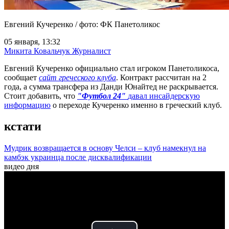
Евгений Кучеренко / фото: ФК Панетоликос
05 января, 13:32
Микита Ковальчук
Журналист
Евгений Кучеренко официально стал игроком Панетоликоса,
сообщает
сайт греческого клуба
. Контракт рассчитан на 2
года, а сумма трансфера из Данди Юнайтед не раскрывается.
Стоит добавить, что
"Футбол 24"
давал инсайдерскую
информацию
о переходе Кучеренко именно в греческий клуб.
кстати
Мудрик возвращается в основу Челси – клуб намекнул на
камбэк украинца после дисквалификации
видео дня