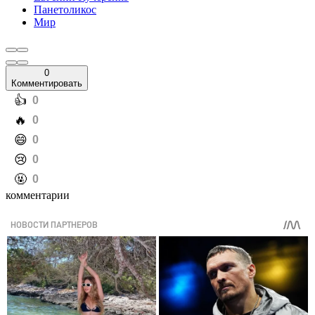
Панетоликос
Мир
0
Комментировать
️👍
0
️🔥
0
️😄
0
️😢
0
️🤬
0
комментарии