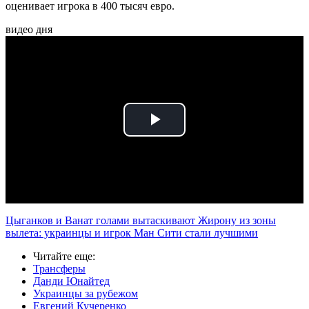
оценивает игрока в 400 тысяч евро.
видео дня
Play
Video
Цыганков и Ванат голами вытаскивают Жирону из зоны
вылета: украинцы и игрок Ман Сити стали лучшими
Читайте еще
:
Трансферы
Данди Юнайтед
Украинцы за рубежом
Евгений Кучеренко