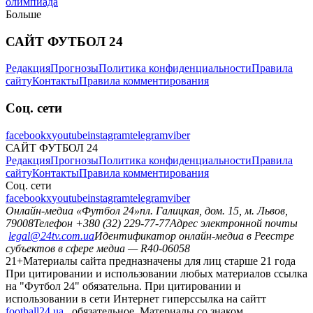
олимпиада
Больше
САЙТ ФУТБОЛ 24
Редакция
Прогнозы
Политика конфиденциальности
Правила
сайту
Контакты
Правила комментирования
Соц. сети
facebook
x
youtube
instagram
telegram
viber
САЙТ ФУТБОЛ 24
Редакция
Прогнозы
Политика конфиденциальности
Правила
сайту
Контакты
Правила комментирования
Соц. сети
facebook
x
youtube
instagram
telegram
viber
Онлайн-медиа «Футбол 24»
пл. Галицкая, дом. 15, м. Львов,
79008
Телефон +380 (32) 229-77-77
Адрес электронной почты
legal@24tv.com.ua
Идентификатор онлайн-медиа в Реестре
субъектов в сфере медиа — R40-06058
21+
Материалы сайта предназначены для лиц старше 21 года
При цитировании и использовании любых материалов ссылка
на "Футбол 24" обязательна. При цитировании и
использовании в сети Интернет гиперссылка на сайтт
football24.ua
обязательное. Материалы со знаком