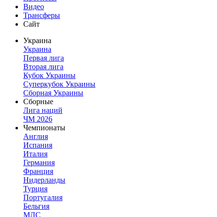
Видео
Трансферы
Сайт
Украина
Украина
Первая лига
Вторая лига
Кубок Украины
Суперкубок Украины
Сборная Украины
Сборные
Лига наций
ЧМ 2026
Чемпионаты
Англия
Испания
Италия
Германия
Франция
Нидерланды
Турция
Португалия
Бельгия
МЛС