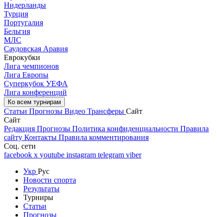
Нидерланды
Турция
Португалия
Бельгия
МЛС
Саудовская Аравия
Еврокубки
Лига чемпионов
Лига Европы
Суперкубок УЕФА
Лига конференций
Ко всем турнирам
Статьи
Прогнозы
Видео
Трансферы
Сайт
Сайт
Редакция
Прогнозы
Политика конфиденциальности
Правила
сайту
Контакты
Правила комментирования
Соц. сети
facebook
x
youtube
instagram
telegram
viber
Укр
Рус
Новости спорта
Результаты
Турниры
Статьи
Прогнозы