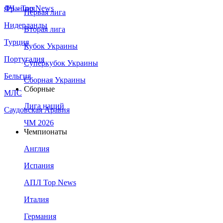
Франция
ЛЧ - Top News
Первая лига
Нидерланды
Вторая лига
Турция
Кубок Украины
Португалия
Суперкубок Украины
Бельгия
Сборная Украины
Сборные
МЛС
Лига наций
Саудовская Аравия
ЧМ 2026
Чемпионаты
Англия
Испания
АПЛ Top News
Италия
Германия