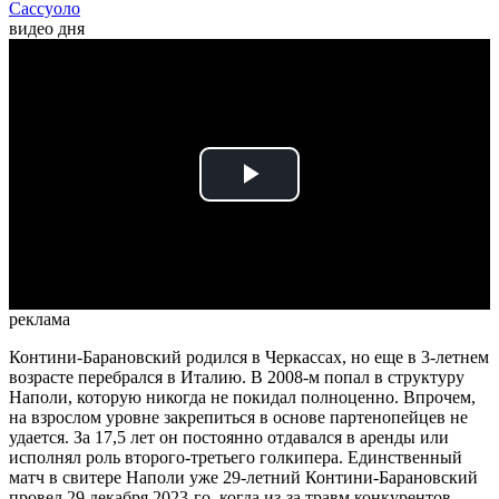
Сассуоло
видео дня
Play
Video
реклама
Контини-Барановский родился в Черкассах, но еще в 3-летнем
возрасте перебрался в Италию. В 2008-м попал в структуру
Наполи, которую никогда не покидал полноценно. Впрочем,
на взрослом уровне закрепиться в основе партенопейцев не
удается. За 17,5 лет он постоянно отдавался в аренды или
исполнял роль второго-третьего голкипера. Единственный
матч в свитере Наполи уже 29-летний Контини-Барановский
провел 29 декабря 2023-го, когда из-за травм конкурентов