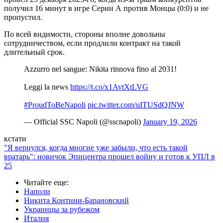
получил 16 минут в игре Серии А против Монцы (0:0) и не
пропустил.
По всей видимости, стороны вполне довольны
сотрудничеством, если продлили контракт на такой
длительный срок.
Azzurro nel sangue: Nikita rinnova fino al 2031!
Leggi la news
https://t.co/x1AvtXtLVG
#ProudToBeNapoli
pic.twitter.com/uITUSdQJNW
— Official SSC Napoli (@sscnapoli)
January 19, 2026
кстати
"Я вернулся, когда многие уже забыли, что есть такой
вратарь": новичок Эпицентра прошел войну и готов к УПЛ в
25
Читайте еще
:
Наполи
Никита Контини-Барановский
Украинцы за рубежом
Италия