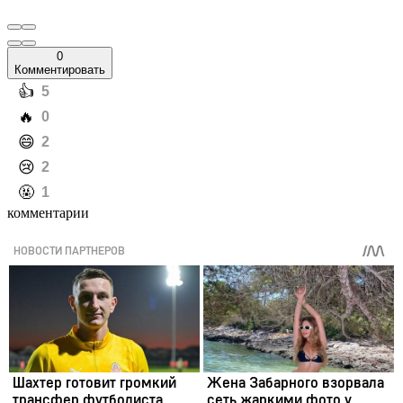
0
Комментировать
️👍
5
️🔥
0
️😄
2
️😢
2
️🤬
1
комментарии