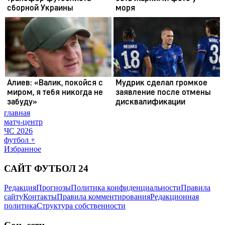
главная
матч-центр
ЧС 2026
футбол +
Избранное
САЙТ ФУТБОЛ 24
Редакция
Прогнозы
Политика конфиденциальности
Правила
сайту
Контакты
Правила комментирования
Редакционная
политика
Структура собственности