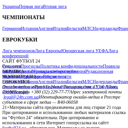
главная
матч-центр
прогнозы
футбол +
Избранное
САЙТ ФУТБОЛ 24
Редакция
Прогнозы
Политика конфиденциальности
Правила
сайту
Контакты
Правила комментирования
Редакционная
политика
Структура собственности