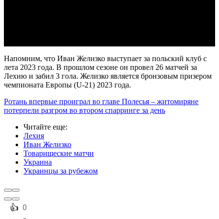
Video
Напомним, что Иван Желизко выступает за польский клуб с
лета 2023 года. В прошлом сезоне он провел 26 матчей за
Лехию и забил 3 гола. Желизко является бронзовым призером
чемпионата Европы (U-21) 2023 года.
Ротань впервые проиграл во главе Полесья – житомиряне
потерпели разгром во втором спарринге за день
Читайте еще
:
Лехия
Иван Желизко
Товарищеские матчи
Украина
Украинцы за рубежом
️👍
0