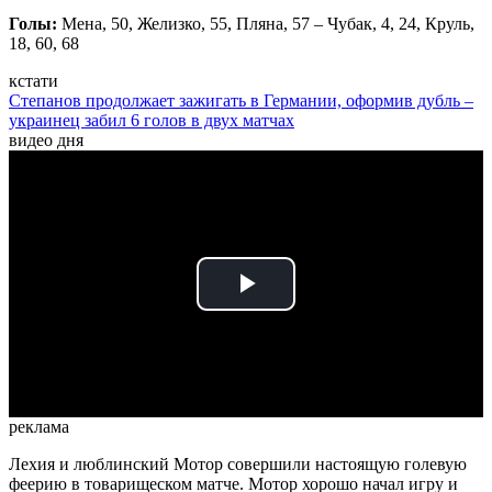
Голы:
Мена, 50, Желизко, 55, Пляна, 57 – Чубак, 4, 24, Круль,
18, 60, 68
кстати
Степанов продолжает зажигать в Германии, оформив дубль –
украинец забил 6 голов в двух матчах
видео дня
Play
Video
реклама
Лехия и люблинский Мотор совершили настоящую голевую
феерию в товарищеском матче. Мотор хорошо начал игру и