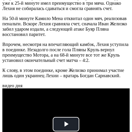
уже к 25-й минуте имел преимущество в три мяча. Однако
Лехия не собиралась сдаваться и смогла сравнять счет.
На 50-й минуте Камило Мена отквитал один мяч, реализовав
пенальти. Вскоре Лехия сравняла счет, сначала Иван Желизко
забил ударом издали, а следующей атаке Буяр Пляна
восстановил паритет.
Впрочем, несмотря на впечатляющий камбэк, Лехия уступила
в поединке. Незадолго после гола Пляны Круль вернул
преимущество Мотора, а на 68-й минуте все тот же Круль
установил окончательный счет матча – 4:2.
К слову, в этом поединке, кроме Желизко принимал участие
лишь один украинец Лехии – вратарь Богдан Сарнавский.
видео дня
Play