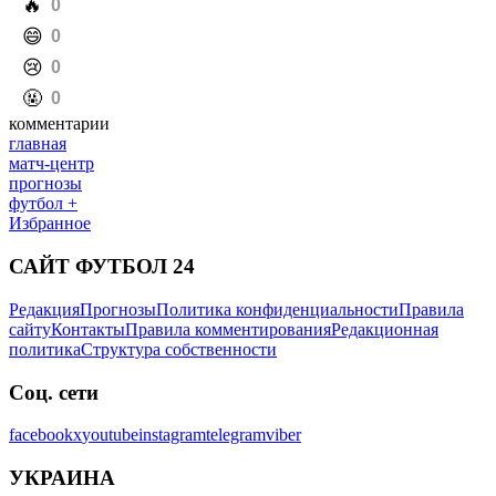
️🔥
0
️😄
0
️😢
0
️🤬
0
комментарии