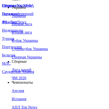
Сборная Украины
Италия
Суперкубок УЕФА
Украина
Германия
Лига конференций
Украина
Франция
ЛЧ - Top News
Первая лига
Нидерланды
Вторая лига
Турция
Кубок Украины
Португалия
Суперкубок Украины
Бельгия
Сборная Украины
Сборные
МЛС
Лига наций
Саудовская Аравия
ЧМ 2026
Чемпионаты
Англия
Испания
АПЛ Top News