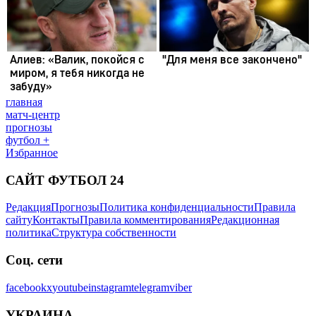
главная
матч-центр
прогнозы
футбол +
Избранное
САЙТ ФУТБОЛ 24
Редакция
Прогнозы
Политика конфиденциальности
Правила
сайту
Контакты
Правила комментирования
Редакционная
политика
Структура собственности
Соц. сети
facebook
x
youtube
instagram
telegram
viber
УКРАИНА