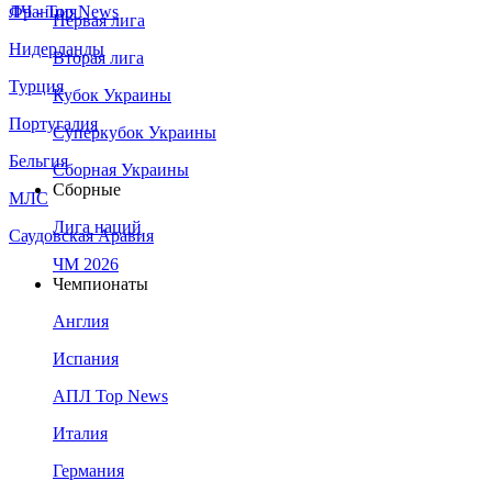
Франция
ЛЧ - Top News
Первая лига
Нидерланды
Вторая лига
Турция
Кубок Украины
Португалия
Суперкубок Украины
Бельгия
Сборная Украины
Сборные
МЛС
Лига наций
Саудовская Аравия
ЧМ 2026
Чемпионаты
Англия
Испания
АПЛ Top News
Италия
Германия