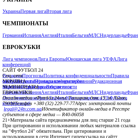
Украина
Первая лига
Вторая лига
ЧЕМПИОНАТЫ
Германия
Испания
Англия
Италия
Бельгия
МЛС
Нидерланды
Фран
ЕВРОКУБКИ
Лига чемпионов
Лига Европы
Юношеская лига УЕФА
Лига
конференций
САЙТ ФУТБОЛ 24
Редакция
Соц. сети
Прогнозы
Политика конфиденциальности
Правила
сайту
facebook
УКРАИНА
Контакты
x
youtube
Правила комментирования
instagram
telegram
viber
Редакционная
политика
Украина
ЧЕМПИОНАТЫ
Первая лига
Структура собственности
Вторая лига
Германия
ЕВРОКУБКИ
Испания
Англия
Италия
Бельгия
МЛС
Нидерланды
Фран
Лига чемпионов
Онлайн-медиа «Футбол 24»
Лига Европы
пл. Галицкая, дом. 15, м. Львов,
Юношеская лига УЕФА
Лига
конференций
79008
Телефон +380 (32) 229-77-77
Адрес электронной почты
legal@24tv.com.ua
Идентификатор онлайн-медиа в Реестре
субъектов в сфере медиа — R40-06058
21+
Материалы сайта предназначены для лиц старше 21 года
При цитировании и использовании любых материалов ссылка
на "Футбол 24" обязательна. При цитировании и
использовании в сети Интернет гиперссылка на сайтт