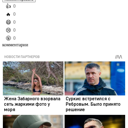
️👍
0
️🔥
0
️😄
0
️😢
0
️🤬
0
комментарии