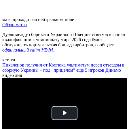
матч проходит на нейтральном поле
Обзор матча
Дуэль между сборными Украины и Швеции за выход в финал
квалификации к чемпионату мира 2026 года будет
обслуживать португальская бригада арбитров, сообщает
официальный сайт УЕФА
.
кстати
Пихаленок получил от Костюка ультиматум перед отъездом в
сборную Украины – под "прицелом" еще 5 игроков Динамо
видео дня
Play