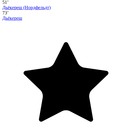
51’
Дьёкереш
(Нордфельдт)
73’
Дьёкереш