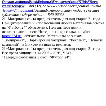
Лига чемпионов
Онлайн-медиа «Футбол 24»
Лига Европы
пл. Галицкая, дом. 15, м. Львов,
Юношеская лига УЕФА
Лига
конференций
79008
Телефон +380 (32) 229-77-77
Адрес электронной почты
legal@24tv.com.ua
Идентификатор онлайн-медиа в Реестре
субъектов в сфере медиа — R40-06058
21+
Материалы сайта предназначены для лиц старше 21 года
При цитировании и использовании любых материалов ссылка
на "Футбол 24" обязательна. При цитировании и
использовании в сети Интернет гиперссылка на сайтт
football24.ua
обязательное. Материалы со знаком
"Спецпроект", "Партнерский материал", "Реклама", "Новости
компаний" публикуем на правах рекламы.
21+
Материалы сайта предназначены для лиц старше 21 года
Все права защищены. © 2005 -
2026
, ЧАО
"Телерадиокомпания Люкс". "Футбол 24".