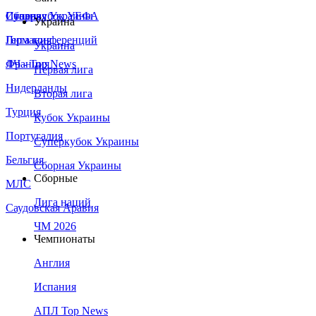
Сборная Украины
Италия
Суперкубок УЕФА
Украина
Германия
Лига конференций
Украина
Франция
ЛЧ - Top News
Первая лига
Нидерланды
Вторая лига
Турция
Кубок Украины
Португалия
Суперкубок Украины
Бельгия
Сборная Украины
Сборные
МЛС
Лига наций
Саудовская Аравия
ЧМ 2026
Чемпионаты
Англия
Испания
АПЛ Top News