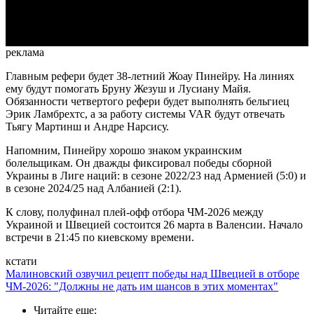
Video
реклама
Главным рефери будет 38-летний Жоау Пинейру. На линиях
ему будут помогать Бруну Жезуш и Лусиану Майя.
Обязанности четвертого рефери будет выполнять бельгиец
Эрик Ламбрехтс, а за работу системы VAR будут отвечать
Тьягу Мартинш и Андре Нарсису.
Напомним, Пинейру хорошо знаком украинским
болельщикам. Он дважды фиксировал победы сборной
Украины в Лиге наций: в сезоне 2022/23 над Арменией (5:0) и
в сезоне 2024/25 над Албанией (2:1).
К слову, полуфинал плей-офф отбора ЧМ-2026 между
Украиной и Швецией состоится 26 марта в Валенсии. Начало
встречи в 21:45 по киевскому времени.
кстати
Малиновский озвучил рецепт победы над Швецией в отборе
ЧМ-2026: "Должны не дать им шансов в этих моментах"
Читайте еще
: