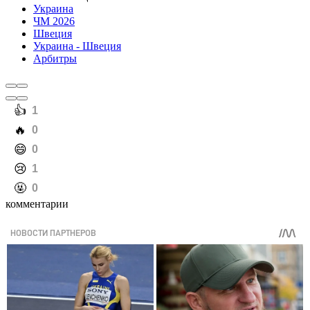
Украина
ЧМ 2026
Швеция
Украина - Швеция
Арбитры
️👍
1
️🔥
0
️😄
0
️😢
1
️🤬
0
комментарии