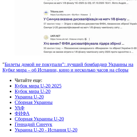
"
Билеты домой не покупали": лучший бомбардир Украины на
Кубке мира – об Испании, кино и несколько часов на сборы
Читайте еще
:
Кубок мира U-20 2025
Кубок мира U-20
Украина U-20
Сборная Украины
УАФ
ФИФА
Сборная Украины U-20
Геннадий Синчук
Украина U-20 - Испания U-20