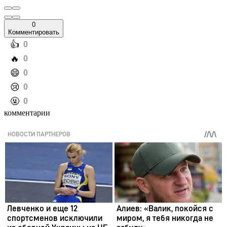
0
Комментировать
️👍
0
️🔥
0
️😄
0
️😢
0
️🤬
0
комментарии