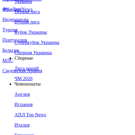
Украина
Франция
ЛЧ - Top News
Первая лига
Нидерланды
Вторая лига
Турция
Кубок Украины
Португалия
Суперкубок Украины
Бельгия
Сборная Украины
Сборные
МЛС
Лига наций
Саудовская Аравия
ЧМ 2026
Чемпионаты
Англия
Испания
АПЛ Top News
Италия