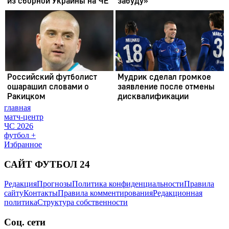
главная
матч-центр
ЧС 2026
футбол +
Избранное
САЙТ ФУТБОЛ 24
Редакция
Прогнозы
Политика конфиденциальности
Правила
сайту
Контакты
Правила комментирования
Редакционная
политика
Структура собственности
Соц. сети