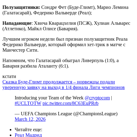
Полузащитники:
Сондре Фет (Буде-Глимт), Марио Лемина
(Галатасарай), Федерико Вальверде (Реал);
Нападающие
: Хвича Кварацхелия (ПСЖ), Хулиан Альварес
(Атлетико), Майкл Олисе (Бавария).
Лучшим игроком недели был признан полузащитник Реала
Федерико Вальверде, который оформил хет-трик в матче с
Манчестер Сити.
Напомним, что Галатасарай обыграл Ливерпуль (1:0), а
Бавария разбила Аталанту (6:1).
кстати
Сказка Буде-Глимт продолжается – норвежцы подали
уверенную заявку на выход в 1/4 финала Лиги чемпионов
Introducing your Team of the Week
@cryptocom
|
#UCLTOTW
pic.twitter.com/8C63EuPRrb
— UEFA Champions League (@ChampionsLeague)
March 12, 2026
Читайте еще
:
Реал Мадрид