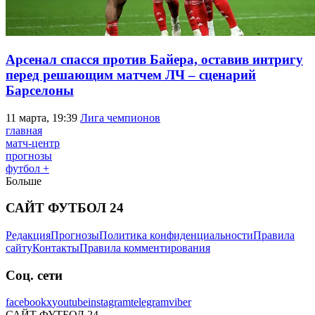
Арсенал спасся против Байера, оставив интригу
перед решающим матчем ЛЧ – сценарий
Барселоны
11 марта, 19:39
Лига чемпионов
главная
матч-центр
прогнозы
футбол +
Больше
САЙТ ФУТБОЛ 24
Редакция
Прогнозы
Политика конфиденциальности
Правила
сайту
Контакты
Правила комментирования
Соц. сети
facebook
x
youtube
instagram
telegram
viber
САЙТ ФУТБОЛ 24