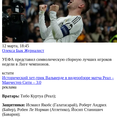
12 марта, 18:45
Олекса Бык
Журналист
УЕФА представил символическую сборную лучших игроков
недели в Лиге чемпионов.
кстати
Исторический хет-трик Вальверде в видеообзоре матча Реал –
Манчестер Сити – 3:0
реклама
Вратарь:
Тибо Куртуа (Реал);
Защитники:
Исмаил Якобс (Галатасарай), Роберт Андрих
(Байер), Робен Ле Норман (Атлетико), Йосип Станишич
(Бавария);