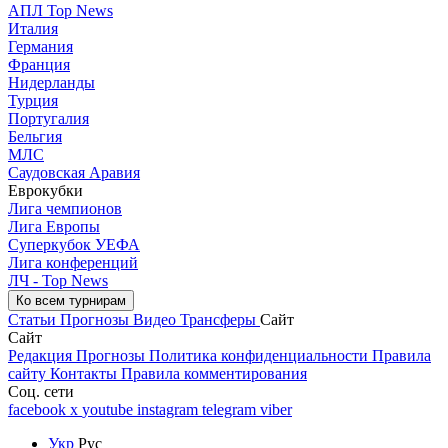
АПЛ Top News
Италия
Германия
Франция
Нидерланды
Турция
Португалия
Бельгия
МЛС
Саудовская Аравия
Еврокубки
Лига чемпионов
Лига Европы
Суперкубок УЕФА
Лига конференций
ЛЧ - Top News
Ко всем турнирам
Статьи
Прогнозы
Видео
Трансферы
Сайт
Сайт
Редакция
Прогнозы
Политика конфиденциальности
Правила
сайту
Контакты
Правила комментирования
Соц. сети
facebook
x
youtube
instagram
telegram
viber
Укр
Рус