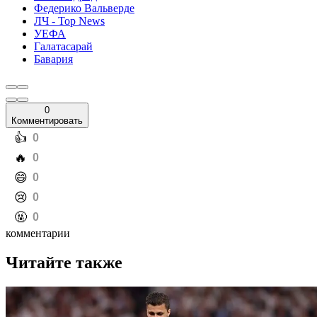
Федерико Вальверде
ЛЧ - Top News
УЕФА
Галатасарай
Бавария
0
Комментировать
️👍
0
️🔥
0
️😄
0
️😢
0
️🤬
0
комментарии
Читайте также