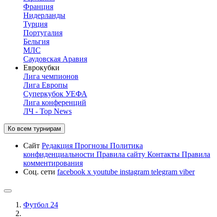
Франция
Нидерланды
Турция
Португалия
Бельгия
МЛС
Саудовская Аравия
Еврокубки
Лига чемпионов
Лига Европы
Суперкубок УЕФА
Лига конференций
ЛЧ - Top News
Ко всем турнирам
Сайт
Редакция
Прогнозы
Политика
конфиденциальности
Правила сайту
Контакты
Правила
комментирования
Соц. сети
facebook
x
youtube
instagram
telegram
viber
Футбол 24