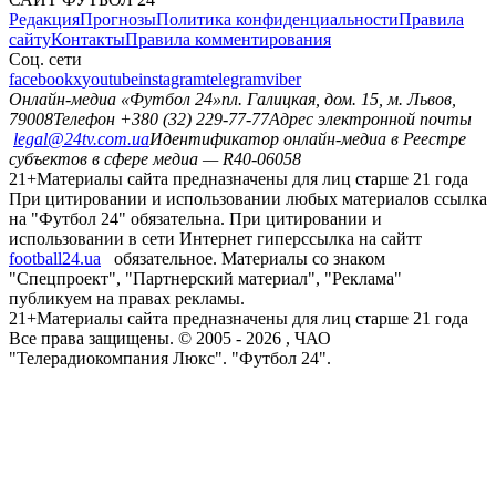
Редакция
Прогнозы
Политика конфиденциальности
Правила
сайту
Контакты
Правила комментирования
Соц. сети
facebook
x
youtube
instagram
telegram
viber
Онлайн-медиа «Футбол 24»
пл. Галицкая, дом. 15, м. Львов,
79008
Телефон +380 (32) 229-77-77
Адрес электронной почты
legal@24tv.com.ua
Идентификатор онлайн-медиа в Реестре
субъектов в сфере медиа — R40-06058
21+
Материалы сайта предназначены для лиц старше 21 года
При цитировании и использовании любых материалов ссылка
на "Футбол 24" обязательна. При цитировании и
использовании в сети Интернет гиперссылка на сайтт
football24.ua
обязательное. Материалы со знаком
"Спецпроект", "Партнерский материал", "Реклама"
публикуем на правах рекламы.
21+
Материалы сайта предназначены для лиц старше 21 года
Все права защищены. © 2005 -
2026
, ЧАО
"Телерадиокомпания Люкс". "Футбол 24".