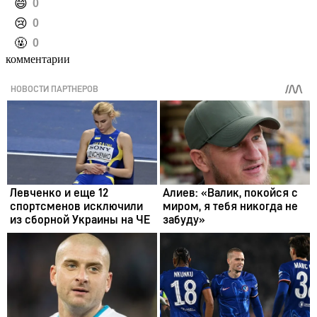
️😄
0
️😢
0
️🤬
0
комментарии