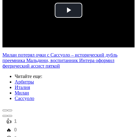
Play
Video
Милан потерял очки с Сассуоло – исторический дубль
преемника Мальдини, воспитанник Интера оформил
феерический ассист пяткой
Читайте еще
:
Арбитры
Италия
Милан
Сассуоло
️👍
1
️🔥
0