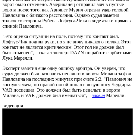
ворот было отменено. Американец отправил мяч в пустые
ворота после того, как Ариянет Мурич отразил удар головой
Павловича с близкого расстояния. Однако судья заметил
толчок со стороны Рубена Лофтуса-Чика в ходе атаки прямо за
спиной Павловича.
"Это оценка ситуации на поле, потому что контакт был.
Лофтус-Чик поднял руки, но я не вижу никакого толчка. Этот
контакт не является критическим. Этот гол не должен был
быть отменен", – сказал эксперт DAZN по работе с арбитрами
Лука Марелли.
Эксперт заметил еще одну ошибку арбитра. Он уверен, что
судья должен был назначить пенальти в ворота Милана за фол
Павловича на последних минутах при счете 2:2. "Павлович не
коснулся мяча, но правой ногой попал в левую ногу Чеддиры.
VAR поспешил. Это должен был быть пенальти в ворота
Милана, и VAR должен был вмешаться", –
заявил
Марелли.
видео дня