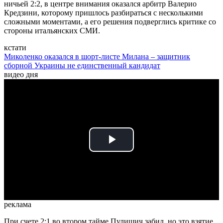
ничьей 2:2, в центре внимания оказался арбитр Валерио
Кредзини, которому пришлось разбираться с несколькими
сложными моментами, а его решения подверглись критике со
стороны итальянских СМИ.
кстати
Миколенко оказался в шорт-листе Милана – защитник
сборной Украины не единственный кандидат
видео дня
Play
Video
реклама
При счете 2:1 во втором тайме Пулишич забил, но это взятие