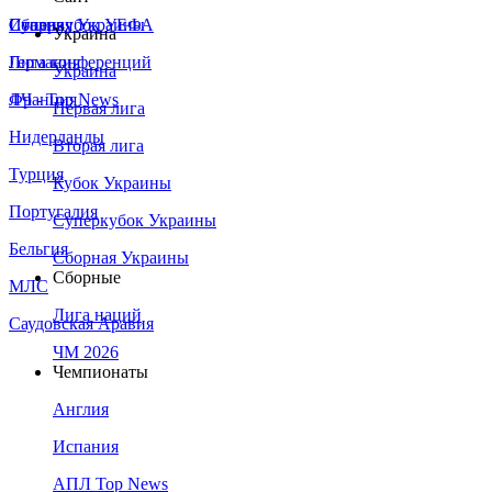
Сборная Украины
Италия
Суперкубок УЕФА
Украина
Германия
Лига конференций
Украина
Франция
ЛЧ - Top News
Первая лига
Нидерланды
Вторая лига
Турция
Кубок Украины
Португалия
Суперкубок Украины
Бельгия
Сборная Украины
Сборные
МЛС
Лига наций
Саудовская Аравия
ЧМ 2026
Чемпионаты
Англия
Испания
АПЛ Top News