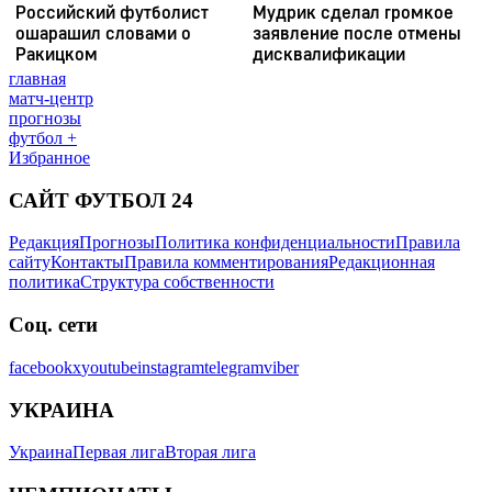
главная
матч-центр
прогнозы
футбол +
Избранное
САЙТ ФУТБОЛ 24
Редакция
Прогнозы
Политика конфиденциальности
Правила
сайту
Контакты
Правила комментирования
Редакционная
политика
Структура собственности
Соц. сети
facebook
x
youtube
instagram
telegram
viber
УКРАИНА
Украина
Первая лига
Вторая лига