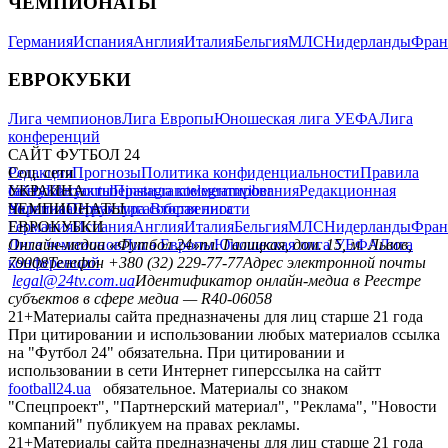
ЧЕМПИОНАТЫ
Германия
Испания
Англия
Италия
Бельгия
МЛС
Нидерланды
Фран
ЕВРОКУБКИ
Лига чемпионов
Лига Европы
Юношеская лига УЕФА
Лига
конференций
САЙТ ФУТБОЛ 24
Редакция
Соц. сети
Прогнозы
Политика конфиденциальности
Правила
сайту
facebook
УКРАИНА
Контакты
x
youtube
Правила комментирования
instagram
telegram
viber
Редакционная
политика
Украина
ЧЕМПИОНАТЫ
Первая лига
Структура собственности
Вторая лига
Германия
ЕВРОКУБКИ
Испания
Англия
Италия
Бельгия
МЛС
Нидерланды
Фран
Лига чемпионов
Онлайн-медиа «Футбол 24»
Лига Европы
пл. Галицкая, дом. 15, м. Львов,
Юношеская лига УЕФА
Лига
конференций
79008
Телефон +380 (32) 229-77-77
Адрес электронной почты
legal@24tv.com.ua
Идентификатор онлайн-медиа в Реестре
субъектов в сфере медиа — R40-06058
21+
Материалы сайта предназначены для лиц старше 21 года
При цитировании и использовании любых материалов ссылка
на "Футбол 24" обязательна. При цитировании и
использовании в сети Интернет гиперссылка на сайтт
football24.ua
обязательное. Материалы со знаком
"Спецпроект", "Партнерский материал", "Реклама", "Новости
компаний" публикуем на правах рекламы.
21+
Материалы сайта предназначены для лиц старше 21 года