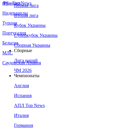
Франция
ЛЧ - Top News
Первая лига
Нидерланды
Вторая лига
Турция
Кубок Украины
Португалия
Суперкубок Украины
Бельгия
Сборная Украины
Сборные
МЛС
Лига наций
Саудовская Аравия
ЧМ 2026
Чемпионаты
Англия
Испания
АПЛ Top News
Италия
Германия