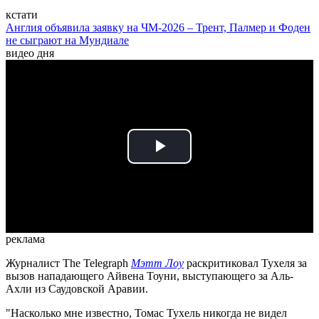
кстати
Англия объявила заявку на ЧМ-2026 – Трент, Палмер и Фоден
не сыграют на Мундиале
видео дня
Play
Video
реклама
Журналист The Telegraph
Мэтт Лоу
раскритиковал Тухеля за
вызов нападающего Айвена Тоуни, выступающего за Аль-
Ахли из Саудовской Аравии.
"Насколько мне известно, Томас Тухель никогда не видел