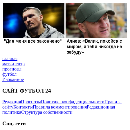
главная
матч-центр
прогнозы
футбол +
Избранное
САЙТ ФУТБОЛ 24
Редакция
Прогнозы
Политика конфиденциальности
Правила
сайту
Контакты
Правила комментирования
Редакционная
политика
Структура собственности
Соц. сети