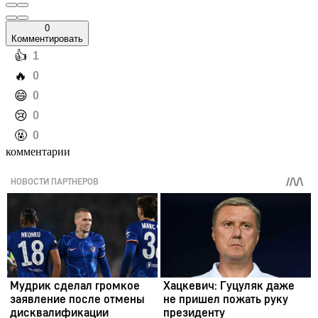
0
Комментировать
️👍
1
️🔥
0
️😄
0
️😢
0
️🤬
0
комментарии