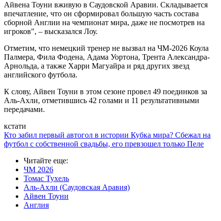
Айвена Тоуни вживую в Саудовской Аравии. Складывается
впечатление, что он сформировал большую часть состава
сборной Англии на чемпионат мира, даже не посмотрев на
игроков", – высказался Лоу.
Отметим, что немецкий тренер не вызвал на ЧМ-2026 Коула
Палмера, Фила Фодена, Адама Уортона, Трента Александра-
Арнольда, а также Харри Магуайра и ряд других звезд
английского футбола.
К слову, Айвен Тоуни в этом сезоне провел 49 поединков за
Аль-Ахли, отметившись 42 голами и 11 результативными
передачами.
кстати
Кто забил первый автогол в истории Кубка мира? Сбежал на
футбол с собственной свадьбы, его превзошел только Пеле
Читайте еще
:
ЧМ 2026
Томас Тухель
Аль-Ахли (Саудовская Аравия)
Айвен Тоуни
Англия