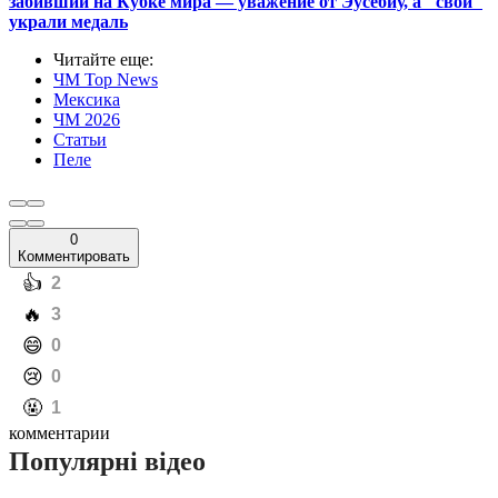
забивший на Кубке мира — уважение от Эусебиу, а "свои"
украли медаль
Читайте еще
:
ЧМ Top News
Мексика
ЧМ 2026
Статьи
Пеле
0
Комментировать
️👍
2
️🔥
3
️😄
0
️😢
0
️🤬
1
комментарии