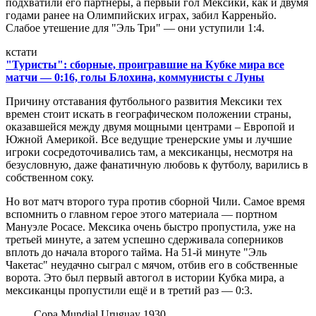
подхватили его партнеры, а первый гол Мексики, как и двумя
годами ранее на Олимпийских играх, забил Карреньйо.
Слабое утешение для "Эль Три" — они уступили 1:4.
кстати
"Туристы": сборные, проигравшие на Кубке мира все
матчи — 0:16, голы Блохина, коммунисты с Луны
Причину отставания футбольного развития Мексики тех
времен стоит искать в географическом положении страны,
оказавшейся между двумя мощными центрами – Европой и
Южной Америкой. Все ведущие тренерские умы и лучшие
игроки сосредоточивались там, а мексиканцы, несмотря на
безусловную, даже фанатичную любовь к футболу, варились в
собственном соку.
Но вот матч второго тура против сборной Чили. Самое время
вспомнить о главном герое этого материала — портном
Мануэле Росасе. Мексика очень быстро пропустила, уже на
третьей минуте, а затем успешно сдерживала соперников
вплоть до начала второго тайма. На 51-й минуте "Эль
Чакетас" неудачно сыграл с мячом, отбив его в собственные
ворота. Это был первый автогол в истории Кубка мира, а
мексиканцы пропустили ещё и в третий раз — 0:3.
Copa Mundial Uruguay 1930.