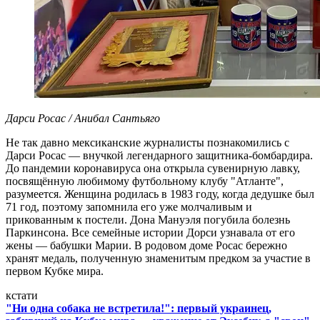
Дарси Росас / Анибал Сантьяго
Не так давно мексиканские журналисты познакомились с
Дарси Росас — внучкой легендарного защитника-бомбардира.
До пандемии коронавируса она открыла сувенирную лавку,
посвящённую любимому футбольному клубу "Атланте",
разумеется. Женщина родилась в 1983 году, когда дедушке был
71 год, поэтому запомнила его уже молчаливым и
прикованным к постели. Дона Мануэля погубила болезнь
Паркинсона. Все семейные истории Дорси узнавала от его
жены — бабушки Марии. В родовом доме Росас бережно
хранят медаль, полученную знаменитым предком за участие в
первом Кубке мира.
кстати
"Ни одна собака не встретила!": первый украинец,