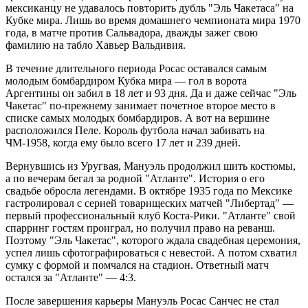
мексиканцу не удавалось повторить дубль "Эль Чакетаса" на
Кубке мира. Лишь во время домашнего чемпионата мира 1970
года, в матче против Сальвадора, дважды зажег свою
фамилию на табло Хавьер Вальдивия.
В течение длительного периода Росас оставался самым
молодым бомбардиром Кубка мира — гол в ворота
Аргентины он забил в 18 лет и 93 дня. Да и даже сейчас "Эль
Чакетас" по-прежнему занимает почетное второе место в
списке самых молодых бомбардиров. А вот на вершине
расположился Пеле. Король футбола начал забивать на
ЧМ-1958, когда ему было всего 17 лет и 239 дней.
Вернувшись из Уругвая, Мануэль продолжил шить костюмы,
а по вечерам бегал за родной "Атланте". История о его
свадьбе обросла легендами. В октябре 1935 года по Мексике
гастролировал с серией товарищеских матчей "Либертад" —
первый профессиональный клуб Коста-Рики. "Атланте" свой
спарринг гостям проиграл, но получил право на реванш.
Поэтому "Эль Чакетас", которого ждала свадебная церемония,
успел лишь сфотографироваться с невестой. А потом схватил
сумку с формой и помчался на стадион. Ответный матч
остался за "Атланте" — 4:3.
После завершения карьеры Мануэль Росас Санчес не стал