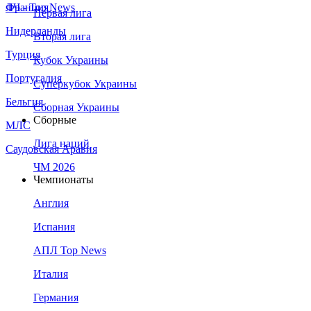
Франция
ЛЧ - Top News
Первая лига
Нидерланды
Вторая лига
Турция
Кубок Украины
Португалия
Суперкубок Украины
Бельгия
Сборная Украины
Сборные
МЛС
Лига наций
Саудовская Аравия
ЧМ 2026
Чемпионаты
Англия
Испания
АПЛ Top News
Италия
Германия