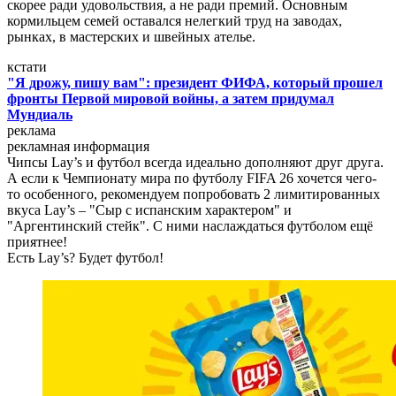
скорее ради удовольствия, а не ради премий. Основным
кормильцем семей оставался нелегкий труд на заводах,
рынках, в мастерских и швейных ателье.
кстати
"Я дрожу, пишу вам": президент ФИФА, который прошел
фронты Первой мировой войны, а затем придумал
Мундиаль
реклама
рекламная информация
Чипсы Lay’s и футбол всегда идеально дополняют друг друга.
А если к Чемпионату мира по футболу FIFA 26 хочется чего-
то особенного, рекомендуем попробовать 2 лимитированных
вкуса Lay’s – "Сыр с испанским характером" и
"Аргентинский стейк". С ними наслаждаться футболом ещё
приятнее!
Есть Lay’s? Будет футбол!