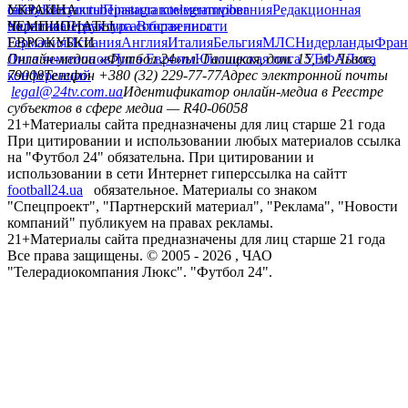
сайту
facebook
УКРАИНА
Контакты
x
youtube
Правила комментирования
instagram
telegram
viber
Редакционная
политика
Украина
ЧЕМПИОНАТЫ
Первая лига
Структура собственности
Вторая лига
Германия
ЕВРОКУБКИ
Испания
Англия
Италия
Бельгия
МЛС
Нидерланды
Фран
Лига чемпионов
Онлайн-медиа «Футбол 24»
Лига Европы
пл. Галицкая, дом. 15, м. Львов,
Юношеская лига УЕФА
Лига
конференций
79008
Телефон +380 (32) 229-77-77
Адрес электронной почты
legal@24tv.com.ua
Идентификатор онлайн-медиа в Реестре
субъектов в сфере медиа — R40-06058
21+
Материалы сайта предназначены для лиц старше 21 года
При цитировании и использовании любых материалов ссылка
на "Футбол 24" обязательна. При цитировании и
использовании в сети Интернет гиперссылка на сайтт
football24.ua
обязательное. Материалы со знаком
"Спецпроект", "Партнерский материал", "Реклама", "Новости
компаний" публикуем на правах рекламы.
21+
Материалы сайта предназначены для лиц старше 21 года
Все права защищены. © 2005 -
2026
, ЧАО
"Телерадиокомпания Люкс". "Футбол 24".