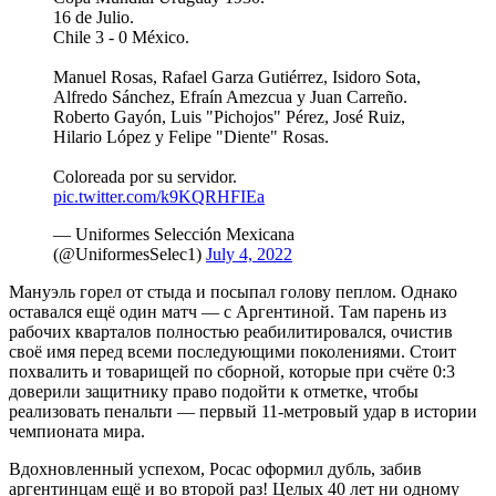
16 de Julio.
Chile 3 - 0 México.
Manuel Rosas, Rafael Garza Gutiérrez, Isidoro Sota,
Alfredo Sánchez, Efraín Amezcua y Juan Carreño.
Roberto Gayón, Luis "Pichojos" Pérez, José Ruiz,
Hilario López y Felipe "Diente" Rosas.
Coloreada por su servidor.
pic.twitter.com/k9KQRHFIEa
— Uniformes Selección Mexicana
(@UniformesSelec1)
July 4, 2022
Мануэль горел от стыда и посыпал голову пеплом. Однако
оставался ещё один матч — с Аргентиной. Там парень из
рабочих кварталов полностью реабилитировался, очистив
своё имя перед всеми последующими поколениями. Стоит
похвалить и товарищей по сборной, которые при счёте 0:3
доверили защитнику право подойти к отметке, чтобы
реализовать пенальти — первый 11-метровый удар в истории
чемпионата мира.
Вдохновленный успехом, Росас оформил дубль, забив
аргентинцам ещё и во второй раз! Целых 40 лет ни одному