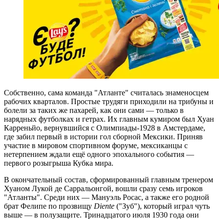
Собственно, сама команда "Атланте" считалась знаменосцем
рабочих кварталов. Простые трудяги приходили на трибуны и
болели за таких же пахарей, как они сами — только в
нарядных футболках и гетрах. Их главным кумиром был Хуан
Карреньйо, вернувшийся с Олимпиады-1928 в Амстердаме,
где забил первый в истории гол сборной Мексики. Приняв
участие в мировом спортивном форуме, мексиканцы с
нетерпением ждали ещё одного эпохального события —
первого розыгрыша Кубка мира.
В окончательный состав, сформированный главным тренером
Хуаном Лукой де Сарральонгой, вошли сразу семь игроков
"Атланты". Среди них — Мануэль Росас, а также его родной
брат Фелипе по прозвищу
Diente
("Зуб"), который играл чуть
выше — в полузащите. Тринадцатого июля 1930 года они