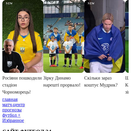
главная
матч-центр
прогнозы
футбол +
Избранное