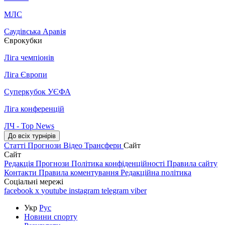
МЛС
Саудівська Аравія
Єврокубки
Ліга чемпіонів
Ліга Європи
Суперкубок УЄФА
Ліга конференцій
ЛЧ - Top News
До всіх турнірів
Статті
Прогнози
Відео
Трансфери
Сайт
Сайт
Редакція
Прогнози
Політика конфіденційності
Правила сайту
Контакти
Правила коментування
Редакційна політика
Соціальні мережі
facebook
x
youtube
instagram
telegram
viber
Укр
Рус
Новини спорту