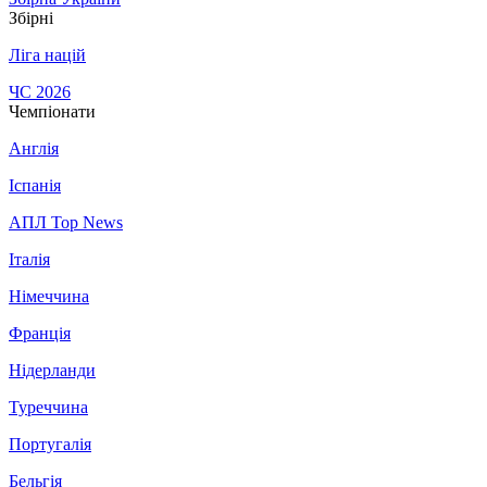
Збірні
Ліга націй
ЧС 2026
Чемпіонати
Англія
Іспанія
АПЛ Top News
Італія
Німеччина
Франція
Нідерланди
Туреччина
Португалія
Бельгія