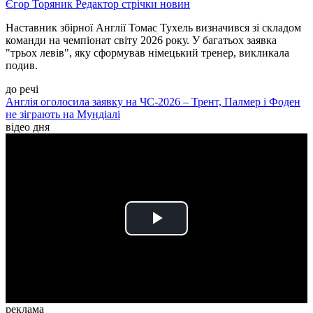
Єгор Торяник
Редактор стрічки новин
Наставник збірної Англії Томас Тухель визначився зі складом
команди на чемпіонат світу 2026 року. У багатьох заявка
"трьох левів", яку сформував німецький тренер, викликала
подив.
до речі
Англія оголосила заявку на ЧС-2026 – Трент, Палмер і Фоден
не зіграють на Мундіалі
відео дня
Play
Video
реклама