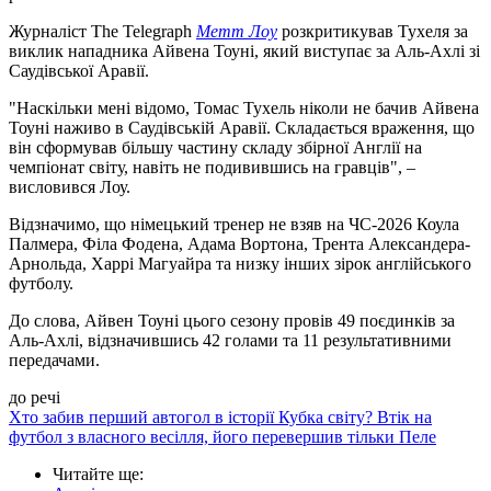
Журналіст The Telegraph
Метт Лоу
розкритикував Тухеля за
виклик нападника Айвена Тоуні, який виступає за Аль-Ахлі зі
Саудівської Аравії.
"Наскільки мені відомо, Томас Тухель ніколи не бачив Айвена
Тоуні наживо в Саудівській Аравії. Складається враження, що
він сформував більшу частину складу збірної Англії на
чемпіонат світу, навіть не подивившись на гравців", –
висловився Лоу.
Відзначимо, що німецький тренер не взяв на ЧС-2026 Коула
Палмера, Філа Фодена, Адама Вортона, Трента Александера-
Арнольда, Харрі Магуайра та низку інших зірок англійського
футболу.
До слова, Айвен Тоуні цього сезону провів 49 поєдинків за
Аль-Ахлі, відзначившись 42 голами та 11 результативними
передачами.
до речі
Хто забив перший автогол в історії Кубка світу? Втік на
футбол з власного весілля, його перевершив тільки Пеле
Читайте ще
: