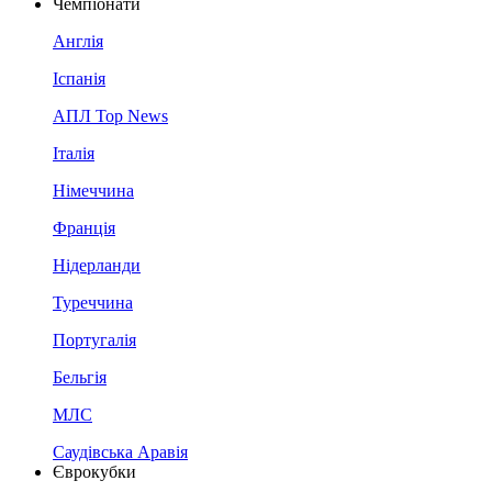
Чемпіонати
Англія
Іспанія
АПЛ Top News
Італія
Німеччина
Франція
Нідерланди
Туреччина
Португалія
Бельгія
МЛС
Саудівська Аравія
Єврокубки