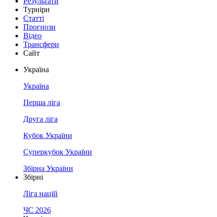
Результати
Турніри
Статті
Прогнози
Відео
Трансфери
Сайт
Україна
Україна
Перша ліга
Друга ліга
Кубок України
Суперкубок України
Збірна України
Збірні
Ліга націй
ЧС 2026