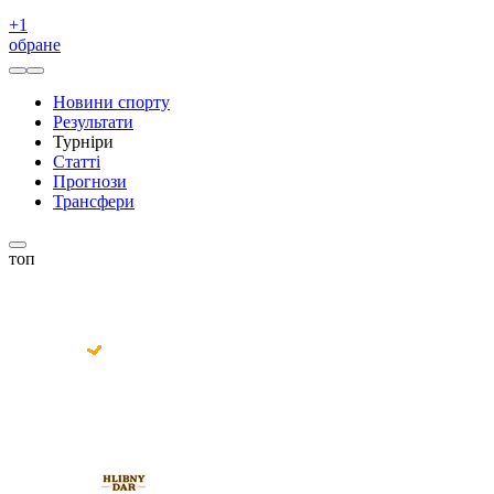
+
1
обране
Новини спорту
Результати
Турніри
Статті
Прогнози
Трансфери
топ