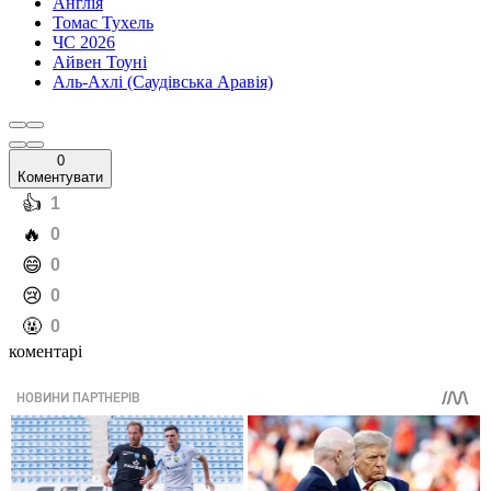
Англія
Томас Тухель
ЧС 2026
Айвен Тоуні
Аль-Ахлі (Саудівська Аравія)
0
Коментувати
️👍
1
️🔥
0
️😄
0
️😢
0
️🤬
0
коментарі