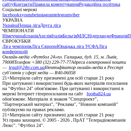
сайту
Контакти
Правила коментування
Редакційна політика
Соціальні мережі
facebook
x
youtube
instagram
telegram
viber
УКРАЇНА
Україна
Перша ліга
Друга ліга
ЧЕМПІОНАТИ
Німеччина
Іспанія
Англія
Італія
Бельгія
МЛС
Нідерланди
Франція
П
ЄВРОКУБКИ
Ліга чемпіонів
Ліга Європи
Юнацька ліга УЄФА
Ліга
конференцій
Онлайн-медіа «Футбол 24»
пл. Галицька, буд. 15, м. Львів,
79008
Телефон +380 (32) 229-77-77
Адреса електронної пошти
—
legal@24tv.com.ua
Ідентифікатор онлайн-медіа в Реєстрі
суб’єктів у сфері медіа — R40-06058
21+
Матеріали сайту призначені для осіб старше 21 року
При цитуванні і використанні будь-яких матеріалів посилання
на "Футбол 24" обов'язкове. При цитуванні і використанні в
мережі Інтернет гіперпосилання на сайт
football24.ua
обов'язкове. Матеріали зі знаком "Спецпроект",
"Партнерський матеріал", "Реклама", "Новини компаній"
публікуємо на правах реклами.
21+
Матеріали сайту призначені для осіб старше 21 року
Усi права захищенi. © 2005 -
2026
, ПрАТ "Телерадіокомпанія
Люкс". "Футбол 24".