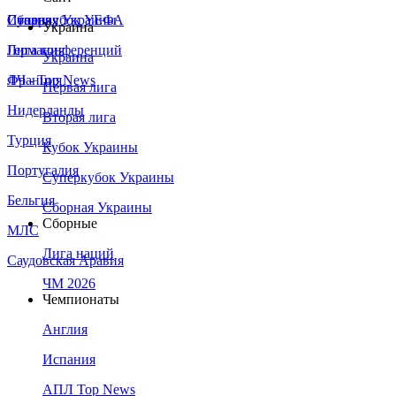
Сборная Украины
Италия
Суперкубок УЕФА
Украина
Германия
Лига конференций
Украина
Франция
ЛЧ - Top News
Первая лига
Нидерланды
Вторая лига
Турция
Кубок Украины
Португалия
Суперкубок Украины
Бельгия
Сборная Украины
Сборные
МЛС
Лига наций
Саудовская Аравия
ЧМ 2026
Чемпионаты
Англия
Испания
АПЛ Top News