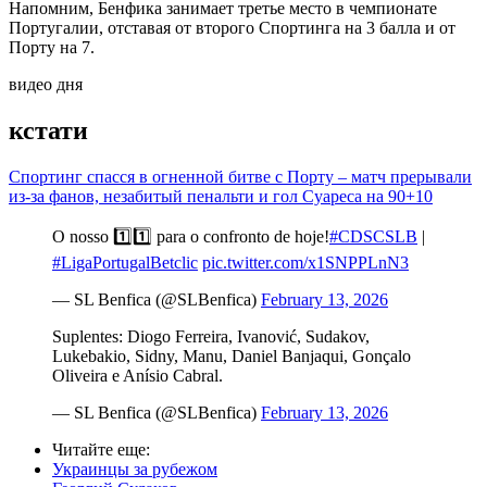
Напомним, Бенфика занимает третье место в чемпионате
Португалии, отставая от второго Спортинга на 3 балла и от
Порту на 7.
видео дня
кстати
Спортинг спасся в огненной битве с Порту – матч прерывали
из-за фанов, незабитый пенальти и гол Суареса на 90+10
O nosso 1️⃣1️⃣ para o confronto de hoje!
#CDSCSLB
|
#LigaPortugalBetclic
pic.twitter.com/x1SNPPLnN3
— SL Benfica (@SLBenfica)
February 13, 2026
Suplentes: Diogo Ferreira, Ivanović, Sudakov,
Lukebakio, Sidny, Manu, Daniel Banjaqui, Gonçalo
Oliveira e Anísio Cabral.
— SL Benfica (@SLBenfica)
February 13, 2026
Читайте еще
:
Украинцы за рубежом