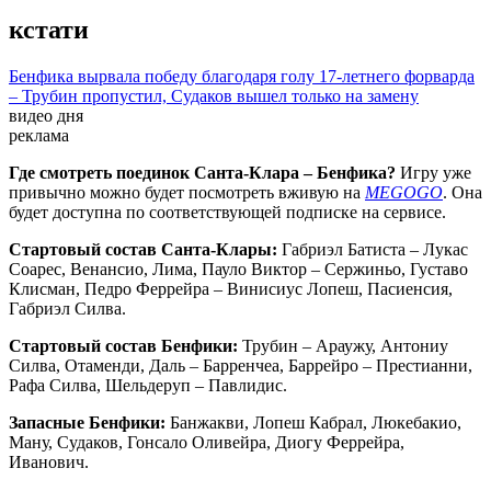
кстати
Бенфика вырвала победу благодаря голу 17-летнего форварда
– Трубин пропустил, Судаков вышел только на замену
видео дня
реклама
Где смотреть поединок Санта-Клара – Бенфика?
Игру уже
привычно можно будет посмотреть вживую на
MEGOGO
. Она
будет доступна по соответствующей подписке на сервисе.
Стартовый состав Санта-Клары:
Габриэл Батиста – Лукас
Соарес, Венансио, Лима, Пауло Виктор – Сержиньо, Густаво
Клисман, Педро Феррейра – Винисиус Лопеш, Пасиенсия,
Габриэл Силва.
Стартовый состав Бенфики:
Трубин – Араужу, Антониу
Силва, Отаменди, Даль – Барренчеа, Баррейро – Престианни,
Рафа Силва, Шельдеруп – Павлидис.
Запасные Бенфики:
Банжакви, Лопеш Кабрал, Люкебакио,
Ману, Судаков, Гонсало Оливейра, Диогу Феррейра,
Иванович.