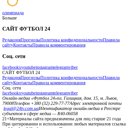
олимпиада
Больше
САЙТ ФУТБОЛ 24
Редакция
Прогнозы
Политика конфиденциальности
Правила
сайту
Контакты
Правила комментирования
Соц. сети
facebook
x
youtube
instagram
telegram
viber
САЙТ ФУТБОЛ 24
Редакция
Прогнозы
Политика конфиденциальности
Правила
сайту
Контакты
Правила комментирования
Соц. сети
facebook
x
youtube
instagram
telegram
viber
Онлайн-медиа «Футбол 24»
пл. Галицкая, дом. 15, м. Львов,
79008
Телефон +380 (32) 229-77-77
Адрес электронной почты
legal@24tv.com.ua
Идентификатор онлайн-медиа в Реестре
субъектов в сфере медиа — R40-06058
21+
Материалы сайта предназначены для лиц старше 21 года
При цитировании и использовании любых материалов ссылка