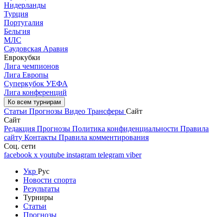
Нидерланды
Турция
Португалия
Бельгия
МЛС
Саудовская Аравия
Еврокубки
Лига чемпионов
Лига Европы
Суперкубок УЕФА
Лига конференций
Ко всем турнирам
Статьи
Прогнозы
Видео
Трансферы
Сайт
Сайт
Редакция
Прогнозы
Политика конфиденциальности
Правила
сайту
Контакты
Правила комментирования
Соц. сети
facebook
x
youtube
instagram
telegram
viber
Укр
Рус
Новости спорта
Результаты
Турниры
Статьи
Прогнозы