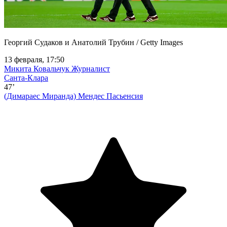
Георгий Судаков и Анатолий Трубин / Getty Images
13 февраля, 17:50
Микита Ковальчук
Журналист
Санта-Клара
47’
(Димараес Миранда)
Мендес Пасьенсия