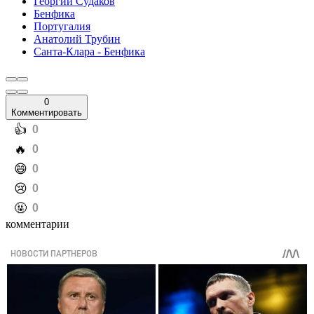
Георгий Судаков
Бенфика
Португалия
Анатолий Трубин
Санта-Клара - Бенфика
0
Комментировать
️👍
0
️🔥
0
️😄
0
️😢
0
️🤬
0
комментарии