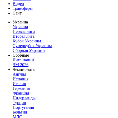
Видео
Трансферы
Сайт
Украина
Украина
Первая лига
Вторая лига
Кубок Украины
Суперкубок Украины
Сборная Украины
Сборные
Лига наций
ЧМ 2026
Чемпионаты
Англия
Испания
Италия
Германия
Франция
Нидерланды
Турция
Португалия
Бельгия
МЛС