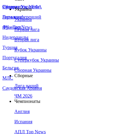
Сборная Украины
Италия
Суперкубок УЕФА
Украина
Германия
Лига конференций
Украина
Франция
ЛЧ - Top News
Первая лига
Нидерланды
Вторая лига
Турция
Кубок Украины
Португалия
Суперкубок Украины
Бельгия
Сборная Украины
Сборные
МЛС
Лига наций
Саудовская Аравия
ЧМ 2026
Чемпионаты
Англия
Испания
АПЛ Top News