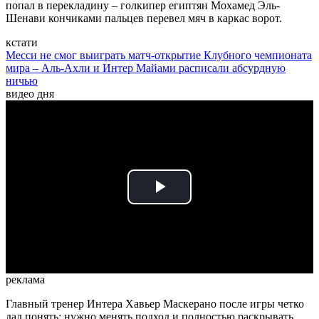
попал в перекладину – голкипер египтян Мохамед Эль-
Шенави кончиками пальцев перевел мяч в каркас ворот.
кстати
Месси не смог выиграть матч-открытие Клубного чемпионата
мира – Аль-Ахли и Интер Майами расписали абсурдную
ничью
видео дня
Play
Video
реклама
Главный тренер Интера Хавьер Маскерано после игры четко
дал понять: нужно менять подход и полностью раскрывать