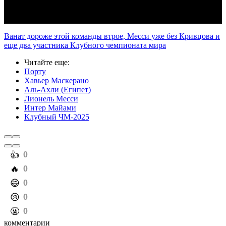
Ванат дороже этой команды втрое, Месси уже без Кривцова и
еще два участника Клубного чемпионата мира
Читайте еще
:
Порту
Хавьер Маскерано
Аль-Ахли (Египет)
Лионель Месси
Интер Майами
Клубный ЧМ-2025
️👍
0
️🔥
0
️😄
0
️😢
0
️🤬
0
комментарии