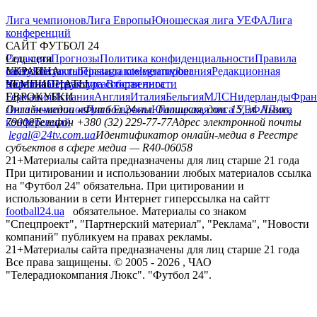
Лига чемпионов
Лига Европы
Юношеская лига УЕФА
Лига
конференций
САЙТ ФУТБОЛ 24
Редакция
Соц. сети
Прогнозы
Политика конфиденциальности
Правила
сайту
facebook
УКРАИНА
Контакты
x
youtube
Правила комментирования
instagram
telegram
viber
Редакционная
политика
Украина
ЧЕМПИОНАТЫ
Первая лига
Структура собственности
Вторая лига
Германия
ЕВРОКУБКИ
Испания
Англия
Италия
Бельгия
МЛС
Нидерланды
Фран
Лига чемпионов
Онлайн-медиа «Футбол 24»
Лига Европы
пл. Галицкая, дом. 15, м. Львов,
Юношеская лига УЕФА
Лига
конференций
79008
Телефон +380 (32) 229-77-77
Адрес электронной почты
legal@24tv.com.ua
Идентификатор онлайн-медиа в Реестре
субъектов в сфере медиа — R40-06058
21+
Материалы сайта предназначены для лиц старше 21 года
При цитировании и использовании любых материалов ссылка
на "Футбол 24" обязательна. При цитировании и
использовании в сети Интернет гиперссылка на сайтт
football24.ua
обязательное. Материалы со знаком
"Спецпроект", "Партнерский материал", "Реклама", "Новости
компаний" публикуем на правах рекламы.
21+
Материалы сайта предназначены для лиц старше 21 года
Все права защищены. © 2005 -
2026
, ЧАО
"Телерадиокомпания Люкс". "Футбол 24".