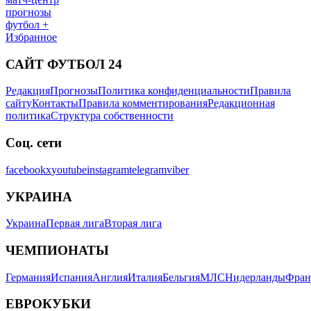
прогнозы
футбол +
Избранное
САЙТ ФУТБОЛ 24
Редакция
Прогнозы
Политика конфиденциальности
Правила
сайту
Контакты
Правила комментирования
Редакционная
политика
Структура собственности
Соц. сети
facebook
x
youtube
instagram
telegram
viber
УКРАИНА
Украина
Первая лига
Вторая лига
ЧЕМПИОНАТЫ
Германия
Испания
Англия
Италия
Бельгия
МЛС
Нидерланды
Фран
ЕВРОКУБКИ