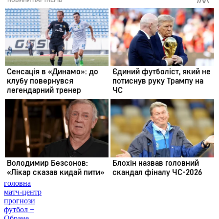
головна
матч-центр
прогнози
футбол +
Обране