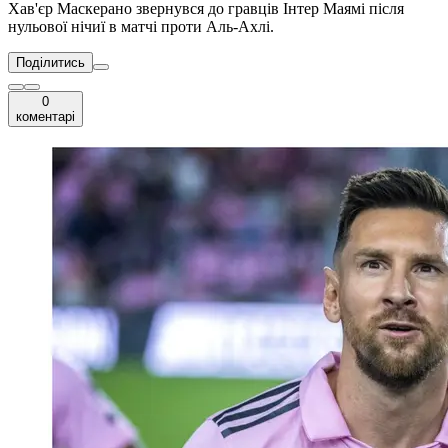
Хав'єр Маскерано звернувся до гравців Інтер Маямі після
нульової нічиї в матчі проти Аль-Ахлі.
Поділитись
0
коментарі