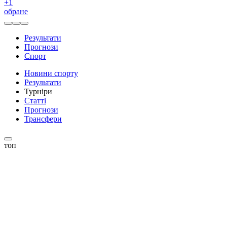
+
1
обране
Результати
Прогнози
Спорт
Новини спорту
Результати
Турніри
Статті
Прогнози
Трансфери
топ