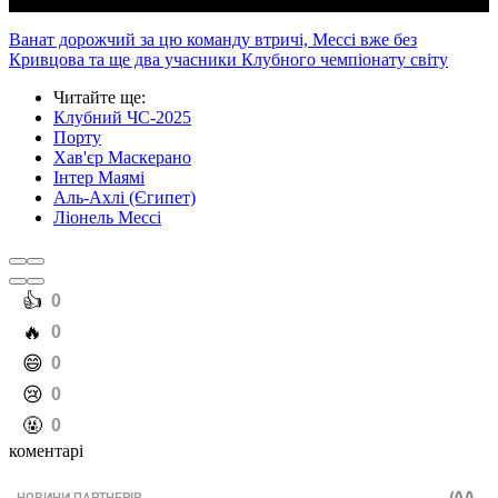
Ванат дорожчий за цю команду втричі, Мессі вже без
Кривцова та ще два учасники Клубного чемпіонату світу
Читайте ще
:
Клубний ЧС-2025
Порту
Хав'єр Маскерано
Інтер Маямі
Аль-Ахлі (Єгипет)
Ліонель Мессі
️👍
0
️🔥
0
️😄
0
️😢
0
️🤬
0
коментарі