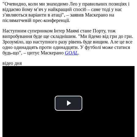
"Очевидно, коли ми знаходимо Лео у правильних позиціях і
віддаємо йому м’яч у найкращий спосіб – саме тоді у нас
з’являються варіанти в атаці", – заявив Маскерано на
післяматчевій прес-конференції.
Наступним суперником Інтер Маямі стане Порту, тож
випробування буде ще складнішим. "Ми йдемо від гри до гри.
Зрозуміло, що наступного разу рівень буде вищим. Але це все
одно одинадцять проти одинадцяти. У футболі може статися
будь-що", – цитує Маскерано
GOAL
.
відео дня
Play
Video