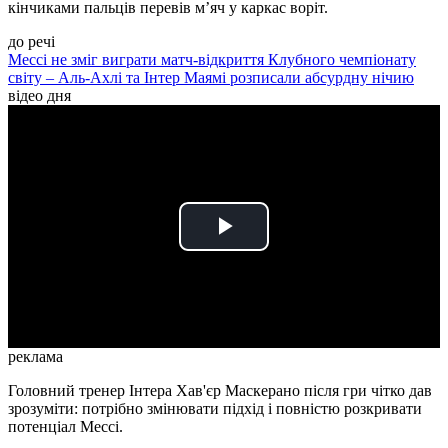
кінчиками пальців перевів м’яч у каркас воріт.
до речі
Мессі не зміг виграти матч-відкриття Клубного чемпіонату
світу – Аль-Ахлі та Інтер Маямі розписали абсурдну нічию
відео дня
Play
Video
реклама
Головний тренер Інтера Хав'єр Маскерано після гри чітко дав
зрозуміти: потрібно змінювати підхід і повністю розкривати
потенціал Мессі.