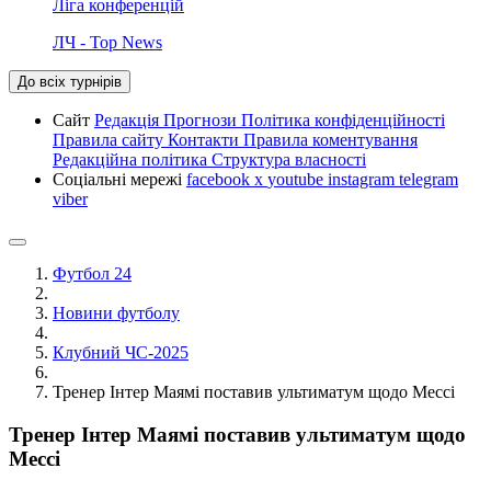
Ліга конференцій
ЛЧ - Top News
До всіх турнірів
Сайт
Редакція
Прогнози
Політика конфіденційності
Правила сайту
Контакти
Правила коментування
Редакційна політика
Структура власності
Соціальні мережі
facebook
x
youtube
instagram
telegram
viber
Футбол 24
Новини футболу
Клубний ЧС-2025
Тренер Інтер Маямі поставив ультиматум щодо Мессі
Тренер Інтер Маямі поставив ультиматум щодо
Мессі