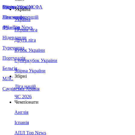
Збірна України
Італія
Суперкубок УЄФА
Україна
Німеччина
Ліга конференцій
Україна
Франція
ЛЧ - Top News
Перша ліга
Нідерланди
Друга ліга
Туреччина
Кубок України
Португалія
Суперкубок України
Бельгія
Збірна України
Збірні
МЛС
Ліга націй
Саудівська Аравія
ЧС 2026
Чемпіонати
Англія
Іспанія
АПЛ Top News