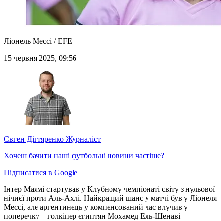
Ліонель Мессі / EFE
15 червня 2025, 09:56
Євген Дігтяренко
Журналіст
Хочеш бачити наші футбольні новини частіше?
Підписатися в Google
Інтер Маямі стартував у Клубному чемпіонаті світу з нульової
нічиєї проти Аль-Ахлі. Найкращий шанс у матчі був у Ліонеля
Мессі, але аргентинець у компенсований час влучив у
поперечку – голкіпер єгиптян Мохамед Ель-Шенаві