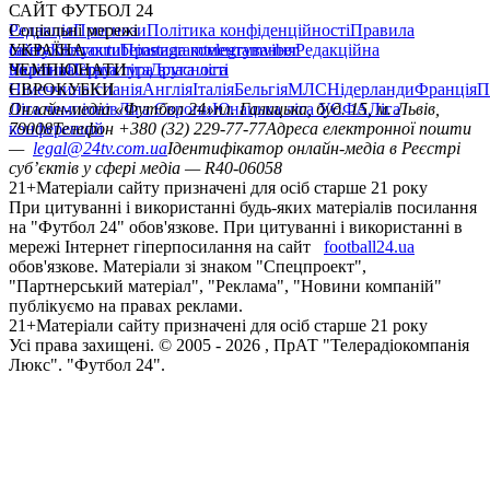
САЙТ ФУТБОЛ 24
Редакція
Соціальні мережі
Прогнози
Політика конфіденційності
Правила
сайту
facebook
УКРАЇНА
Контакти
x
youtube
Правила коментування
instagram
telegram
viber
Редакційна
політика
Україна
ЧЕМПІОНАТИ
Перша ліга
Структура власності
Друга ліга
Німеччина
ЄВРОКУБКИ
Іспанія
Англія
Італія
Бельгія
МЛС
Нідерланди
Франція
П
Ліга чемпіонів
Онлайн-медіа «Футбол 24»
Ліга Європи
Юнацька ліга УЄФА
пл. Галицька, буд. 15, м. Львів,
Ліга
конференцій
79008
Телефон +380 (32) 229-77-77
Адреса електронної пошти
—
legal@24tv.com.ua
Ідентифікатор онлайн-медіа в Реєстрі
суб’єктів у сфері медіа — R40-06058
21+
Матеріали сайту призначені для осіб старше 21 року
При цитуванні і використанні будь-яких матеріалів посилання
на "Футбол 24" обов'язкове. При цитуванні і використанні в
мережі Інтернет гіперпосилання на сайт
football24.ua
обов'язкове. Матеріали зі знаком "Спецпроект",
"Партнерський матеріал", "Реклама", "Новини компаній"
публікуємо на правах реклами.
21+
Матеріали сайту призначені для осіб старше 21 року
Усi права захищенi. © 2005 -
2026
, ПрАТ "Телерадіокомпанія
Люкс". "Футбол 24".