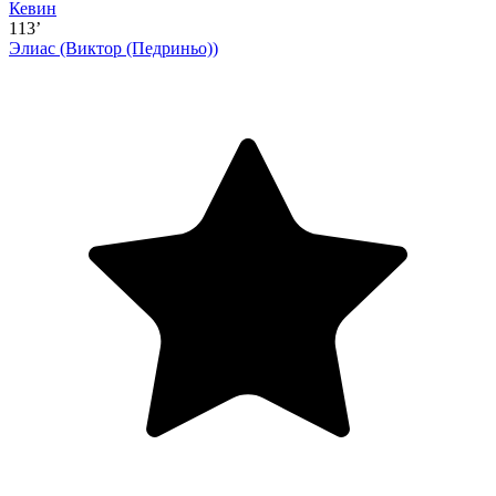
Кевин
113’
Элиас
(Виктор (Педриньо))