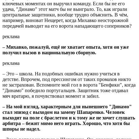
ключевых моментах он выручил команду. Если бы не его
удача, "Динамо" этот матч бы не выиграло. То, как играли
центральные защитники, вообще трудно объяснить. В чём,
например, виноват Нещерет, когда Михавко неосторожной
передачей выводит на его ворота нападающего соперников?
реклама
– Михавко, пожалуй, ещё не хватает опыта, хотя он уже
получил вызов в национальную сборную.
реклама
– Это – школа. На подобных ошибках нужно учиться в
детстве. Впрочем, под прессингом от таких промахов никто
не застрахован. Вспомните мой гол в ворота "Бенфики", когда
"Динамо" победило португальцев. Защитник тоже отдавал
мяч вратарю, я почувствовал момент и забил.
– На мой взгляд, характерным для нынешнего "Динамо"
стал эпизод с выходом на замену Шапаренко. Человек
выходит на поле с браслетом и к тому же не хочет слушать
арбитра – бежит мимо него играть. Хорошо, что хотя бы
шпоры не надел.