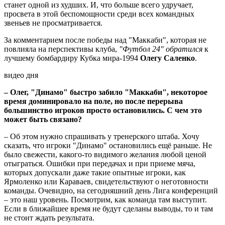
станет одной из худших. И, что больше всего удручает,
просвета в этой беспомощности среди всех командных
звеньев не просматривается.
За комментарием после победы над "Маккаби", которая не
повлияла на перспективы клуба,
"Футбол 24" обратился
к
лучшему бомбардиру Кубка мира-1994
Олегу Саленко
.
видео дня
– Олег, "Динамо" быстро забило "Маккаби", некоторое
время доминировало на поле, но после перерыва
большинство игроков просто остановились. С чем это
может быть связано?
– Об этом нужно спрашивать у тренерского штаба. Хочу
сказать, что игроки "Динамо" остановились ещё раньше. Не
было свежести, какого-то видимого желания любой ценой
отыграться. Ошибки при передачах и при приеме мяча,
которых допускали даже такие опытные игроки, как
Ярмоленко или Караваев, свидетельствуют о неготовности
команды. Очевидно, на сегодняшний день Лига конференций
– это наш уровень. Посмотрим, как команда там выступит.
Если в ближайшее время не будут сделаны выводы, то и там
не стоит ждать результата.