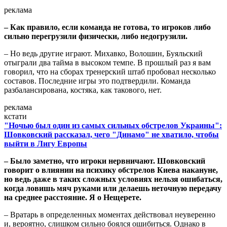
реклама
– Как правило, если команда не готова, то игроков либо
сильно перегрузили физически, либо недогрузили.
– Но ведь другие играют. Михавко, Волошин, Буяльский
отыграли два тайма в высоком темпе. В прошлый раз я вам
говорил, что на сборах тренерский штаб пробовал несколько
составов. Последние игры это подтвердили. Команда
разбалансирована, костяка, как такового, нет.
реклама
кстати
"Ночью был один из самых сильных обстрелов Украины":
Шовковский рассказал, чего "Динамо" не хватило, чтобы
выйти в Лигу Европы
– Было заметно, что игроки нервничают. Шовковский
говорит о влиянии на психику обстрелов Киева накануне,
но ведь даже в таких сложных условиях нельзя ошибаться,
когда ловишь мяч руками или делаешь неточную передачу
на среднее расстояние. Я о Нещерете.
– Вратарь в определенных моментах действовал неуверенно
и, вероятно, слишком сильно боялся ошибиться. Однако в