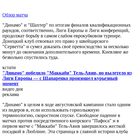
Обзор матча
"Динамо" и "Шахтер" по итогам финалов квалификационных
раундов, соответственно, Лиги Европы и Лиги конференций,
продолжат борьбу в самом слабом еврокубковом турнире.
Донецкий клуб отвоевал это право у швейцарского
"Серветта" и сумел доказать своё превосходство за несколько
минут до окончания дополнительного времени. Киевляне же
безвольно спустились туда.
кстати
"Динамо" победило "Маккаби" Тель-Авив, но вылетело из
Лиги Европы — с Шапаренко произошел курьезный
момент
видео дня
реклама
"Динамо" в целом в ходе августовской кампании стало одним
из лидеров в, если использовать горнолыжную
терминологию, скоростном спуске. Свободное падение в
матчах против посредственного кипрского "Пафоса" и в
первом матче с "Маккаби" Тель-Авив завершилось жесткой
посадкой в Люблине. Эта страница в славной истории клуба