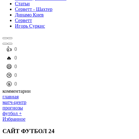
Статьи
Серветт - Шахтер
Динамо Киев
Серветт
Игорь Суркис
️👍
0
️🔥
0
️😄
0
️😢
0
️🤬
0
комментарии