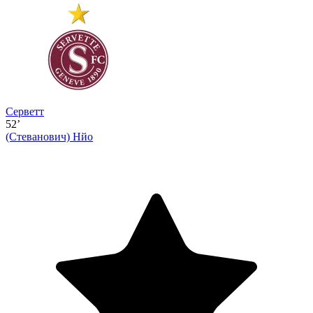
Серветт
52’
(Стеванович)
Нйо