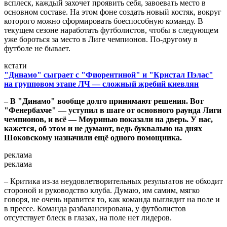
всплеск, каждый захочет проявить себя, завоевать место в
основном составе. На этом фоне создать новый костяк, вокруг
которого можно сформировать боеспособную команду. В
текущем сезоне наработать футболистов, чтобы в следующем
уже бороться за место в Лиге чемпионов. По-другому в
футболе не бывает.
кстати
"Динамо" сыграет с "Фиорентиной" и "Кристал Пэлас"
на групповом этапе ЛЧ — сложный жребий киевлян
– В "Динамо" вообще долго принимают решения. Вот
"Фенербахче" — уступил в шаге от основного раунда Лиги
чемпионов, и всё — Моуринью показали на дверь. У нас,
кажется, об этом и не думают, ведь буквально на днях
Шоковскому назначили ещё одного помощника.
реклама
реклама
– Критика из-за неудовлетворительных результатов не обходит
стороной и руководство клуба. Думаю, им самим, мягко
говоря, не очень нравится то, как команда выглядит на поле и
в прессе. Команда разбалансирована, у футболистов
отсутствует блеск в глазах, на поле нет лидеров.