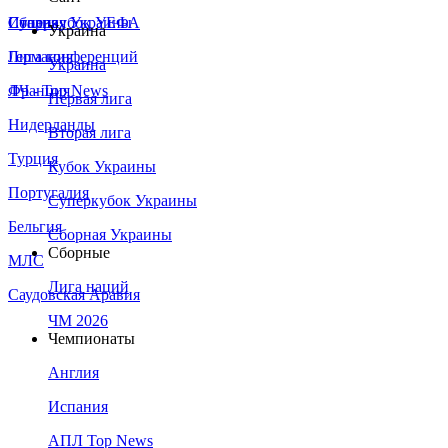
Сборная Украины
Италия
Суперкубок УЕФА
Украина
Германия
Лига конференций
Украина
Франция
ЛЧ - Top News
Первая лига
Нидерланды
Вторая лига
Турция
Кубок Украины
Португалия
Суперкубок Украины
Бельгия
Сборная Украины
Сборные
МЛС
Лига наций
Саудовская Аравия
ЧМ 2026
Чемпионаты
Англия
Испания
АПЛ Top News