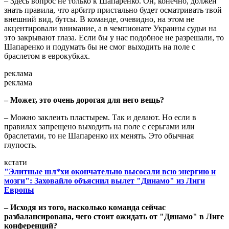
– Здесь вопрос не только к Шапаренко. Он, конечно, должен
знать правила, что арбитр пристально будет осматривать твой
внешний вид, бутсы. В команде, очевидно, на этом не
акцентировали внимание, а в чемпионате Украины судьи на
это закрывают глаза. Если бы у нас подобное не разрешали, то
Шапаренко и подумать бы не смог выходить на поле с
браслетом в еврокубках.
реклама
реклама
– Может, это очень дорогая для него вещь?
– Можно заклеить пластырем. Так и делают. Но если в
правилах запрещено выходить на поле с серьгами или
браслетами, то не Шапаренко их менять. Это обычная
глупость.
кстати
"Элитные шл*хи окончательно высосали всю энергию и
мозги": Заховайло объяснил вылет "Динамо" из Лиги
Европы
– Исходя из того, насколько команда сейчас
разбалансирована, чего стоит ожидать от "Динамо" в Лиге
конференций?