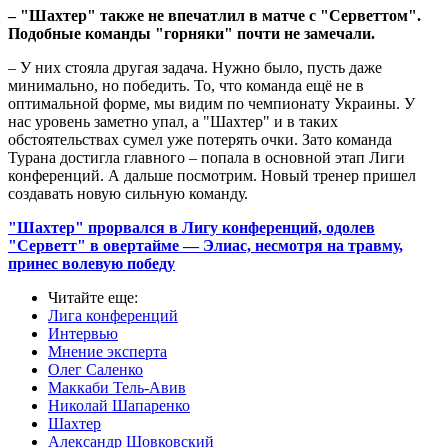
– "Шахтер" также не впечатлил в матче с "Серветтом".
Подобные команды "горняки" почти не замечали.
– У них стояла другая задача. Нужно было, пусть даже
минимально, но победить. То, что команда ещё не в
оптимальной форме, мы видим по чемпионату Украины. У
нас уровень заметно упал, а "Шахтер" и в таких
обстоятельствах сумел уже потерять очки. Зато команда
Турана достигла главного – попала в основной этап Лиги
конференций. А дальше посмотрим. Новый тренер пришел
создавать новую сильную команду.
"Шахтер" прорвался в Лигу конференций, одолев
"Серветт" в овертайме — Элиас, несмотря на травму,
принес волевую победу
Читайте еще
:
Лига конференций
Интервью
Мнение эксперта
Олег Саленко
Маккаби Тель-Авив
Николай Шапаренко
Шахтер
Александр Шовковский